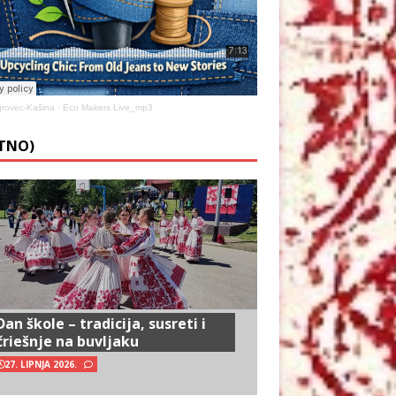
rovec-Kašina
·
Eco Makers Live_mp3
ETNO)
Dan škole – tradicija, susreti i
čriešnje na buvljaku
27. LIPNJA 2026.