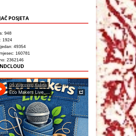
JAČ POSJETA
s: 948
: 1924
tjedan: 49354
 mjesec: 160781
no: 2362146
NDCLOUD