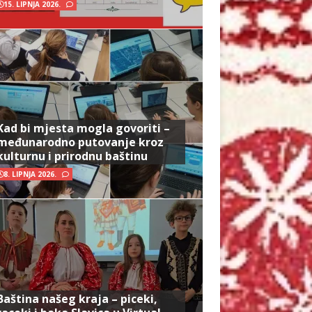
15. LIPNJA 2026.
Kad bi mjesta mogla govoriti –
međunarodno putovanje kroz
kulturnu i prirodnu baštinu
8. LIPNJA 2026.
Baština našeg kraja – piceki,