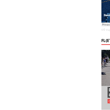
OŠ Vug
FL(