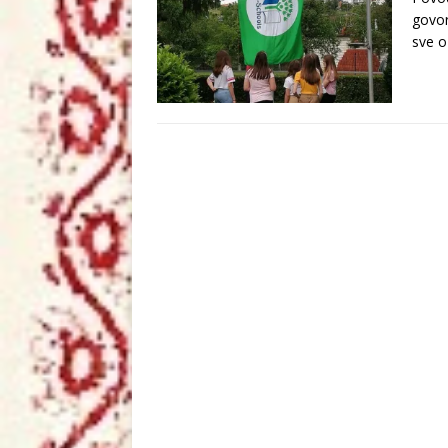
govor
sve 