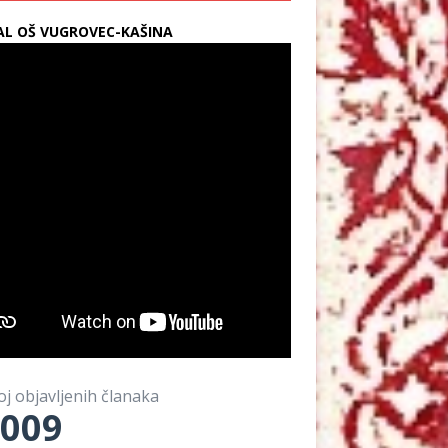
L OŠ VUGROVEC-KAŠINA
oj objavljenih članaka
009