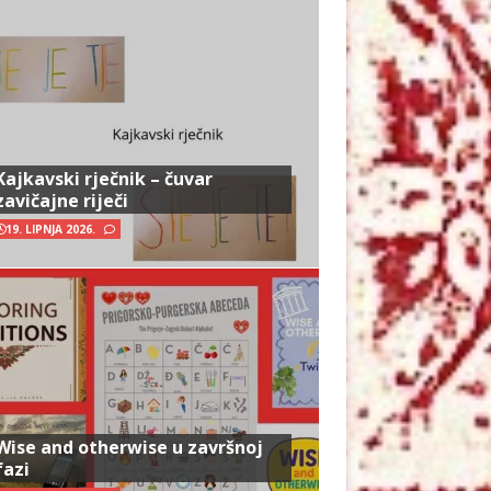
Kajkavski rječnik – čuvar
zavičajne riječi
19. LIPNJA 2026.
Wise and otherwise u završnoj
fazi