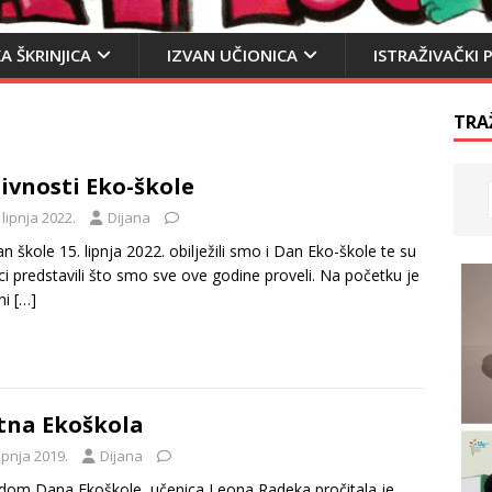
A ŠKRINJICA
IZVAN UČIONICA
ISTRAŽIVAČKI 
TRA
ivnosti Eko-škole
 lipnja 2022.
Dijana
n škole 15. lipnja 2022. obilježili smo i Dan Eko-škole te su
ci predstavili što smo sve ove godine proveli. Na početku je
ni
[…]
tna Ekoškola
lipnja 2019.
Dijana
om Dana Ekoškole, učenica Leona Radeka pročitala je