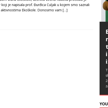
 koji je napisala prof. Đurđica Culjak u kojem smo saznali
o aktivnostima Ekoškole. Donosimo vam
[…]
P
G
p
p
t
m
i
p
b
[
P
A
k
„
s
u
s
ž
T
i
s
2
z
YOU