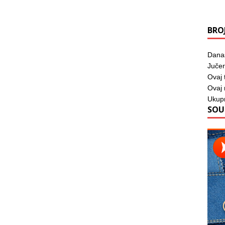
BRO
Dana
Jučer
Ovaj 
Ovaj
Ukup
SOU