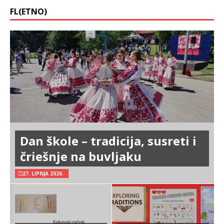
FL(ETNO)
Dan škole – tradicija, susreti i
čriešnje na buvljaku
27. LIPNJA 2026.