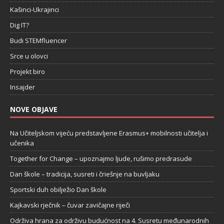
Kašinci-Ukrajinci
Dig IT?
Budi STEMfluencer
Srce u olovci
Projekt biro
Insajder
NOVE OBJAVE
Na Učiteljskom vijeću predstavljene Erasmus+ mobilnosti učitelja i
učenika
Together for Change – upoznajmo ljude, rušimo predrasude
Dan škole – tradicija, susreti i čriešnje na buvljaku
Sportski duh obilježio Dan škole
Kajkavski rječnik – čuvar zavičajne riječi
Održiva hrana za održivu budućnost na 4. Susretu međunarodnih