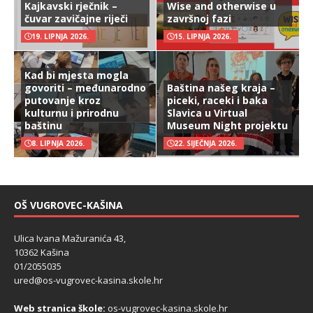
Kajkavski rječnik –
Wise and otherwise u
čuvar zavičajne riječi
završnoj fazi
19. LIPNJA 2026.
15. LIPNJA 2026.
Kad bi mjesta mogla
govoriti – međunarodno
Baština našeg kraja –
putovanje kroz
piceki, raceki i baka
kulturnu i prirodnu
Slavica u Virtual
baštinu
Museum Night projektu
8. LIPNJA 2026.
22. SIJEČNJA 2026.
OŠ VUGROVEC-KAŠINA
Ulica Ivana Mažuranića 43,
10362 Kašina
01/2055035
ured@os-vugrovec-kasina.skole.hr
Web stranica škole:
os-vugrovec-kasina.skole.hr