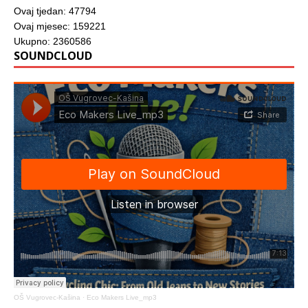
Ovaj tjedan: 47794
Ovaj mjesec: 159221
Ukupno: 2360586
SOUNDCLOUD
OŠ Vugrovec-Kašina
·
Eco Makers Live_mp3