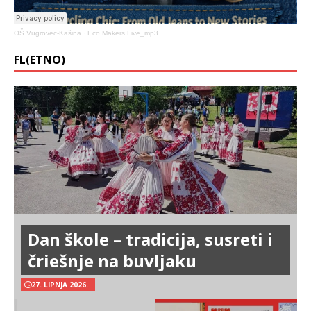
OŠ Vugrovec-Kašina
·
Eco Makers Live_mp3
FL(ETNO)
Dan škole – tradicija, susreti i
čriešnje na buvljaku
27. LIPNJA 2026.