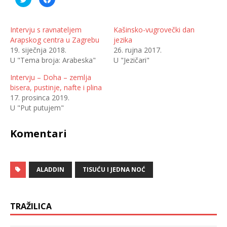
o
l
d
i
i
k
j
o
e
m
Intervju s ravnateljem
Kašinsko-vugrovečki dan
l
p
Arapskog centra u Zagrebu
jezika
i
o
n
d
19. siječnja 2018.
26. rujna 2017.
a
i
T
j
U "Tema broja: Arabeska"
U "Jezičari"
w
e
i
l
t
i
Intervju – Doha – zemlja
t
t
bisera, pustinje, nafte i plina
e
e
r
n
17. prosinca 2019.
u
a
(
F
U "Put putujem"
O
a
t
c
v
e
Komentari
a
b
r
o
a
o
s
k
e
u
u
(
n
O
ALADDIN
TISUĆU I JEDNA NOĆ
o
t
v
v
o
a
m
r
p
a
r
s
TRAŽILICA
o
e
z
u
o
n