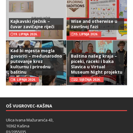
Kajkavski rječnik –
Wise and otherwise u
čuvar zavičajne riječi
završnoj fazi
19. LIPNJA 2026.
15. LIPNJA 2026.
Kad bi mjesta mogla
govoriti – međunarodno
Baština našeg kraja –
putovanje kroz
piceki, raceki i baka
kulturnu i prirodnu
Slavica u Virtual
baštinu
Museum Night projektu
8. LIPNJA 2026.
22. SIJEČNJA 2026.
OŠ VUGROVEC-KAŠINA
Ulica Ivana Mažuranića 43,
10362 Kašina
01/2055035