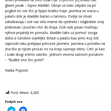
glavni junak – lopov Aladdin. Oboje se ludo zaljube na pri
pogled no sve što je lijepo kratko traje. Jasmina se vraća u
palaču dok je Aladdin bačen u tamnicu. Ovdje se stvari
zahuktavaju i sve vas više mame da sjednete i odgledate ovaj
prekrasan i poučan crtić do kraja. Dok naši junaci maštaju
njihovi prijatelji im pomažu. Aladdin tako uz pomoć svoga
duha iz čarobne svjetiljke dolazi u palaču kao princ koji želi
zaprositi ruku prelijepe princeze Jasmine. Jasmina u početku ne
zna tko je njezin prosac no na kraju saznaje istinu. Crtić je kao
i svaki drugi sretno završio jednom veoma važnom porukom
– “Budite ono što jeste!”
Nadia Popović
Post Views:
4.260
Podjeli ovo:
P
K