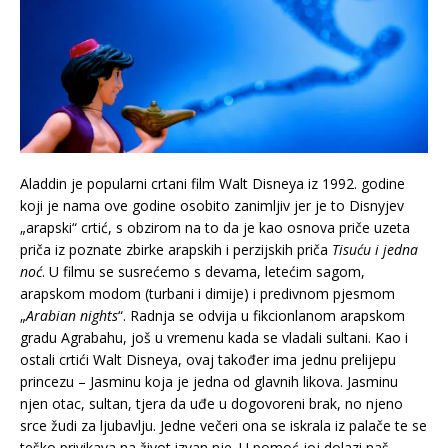
Aladdin je popularni crtani film Walt Disneya iz 1992. godine
koji je nama ove godine osobito zanimljiv jer je to Disnyjev
„arapski“ crtić, s obzirom na to da je kao osnova priče uzeta
priča iz poznate zbirke arapskih i perzijskih priča
Tisuću i jedna
noć
. U filmu se susrećemo s devama, letećim sagom,
arapskom modom (turbani i dimije) i predivnom pjesmom
„
Arabian nights
“. Radnja se odvija u fikcionlanom arapskom
gradu Agrabahu, još u vremenu kada se vladali sultani. Kao i
ostali crtići Walt Disneya, ovaj također ima jednu prelijepu
princezu – Jasminu koja je jedna od glavnih likova. Jasminu
njen otac, sultan, tjera da uđe u dogovoreni brak, no njeno
srce žudi za ljubavlju. Jedne večeri ona se iskrala iz palače te se
teško privikava na život izvan nje. U pomoć joj dolazi naš