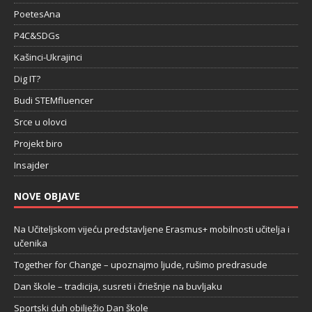
PoetesAna
P4C&SDGs
Kašinci-Ukrajinci
Dig IT?
Budi STEMfluencer
Srce u olovci
Projekt biro
Insajder
NOVE OBJAVE
Na Učiteljskom vijeću predstavljene Erasmus+ mobilnosti učitelja i
učenika
Together for Change – upoznajmo ljude, rušimo predrasude
Dan škole – tradicija, susreti i čriešnje na buvljaku
Sportski duh obilježio Dan škole