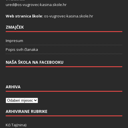
ured@os-vugrovec-kasina.skole.hr
Web stranica škole:
os-vugrovec-kasina.skole.hr
ZMAJČEK
Impresum
Popis svih članaka
NAŠA ŠKOLA NA FACEBOOKU
ARHIVA
ARHIVIRANE RUBRIKE
Kći Taj(nina)