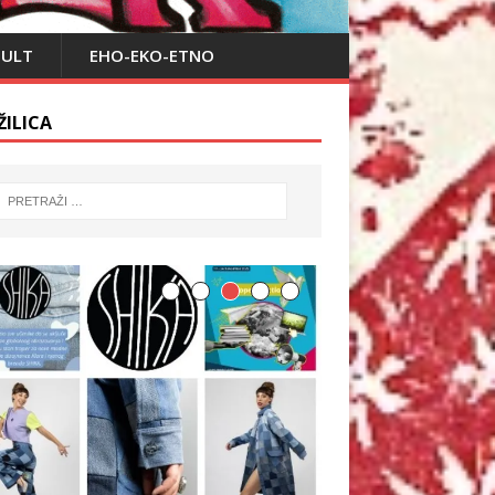
PULT
EHO-EKO-ETNO
ŽILICA