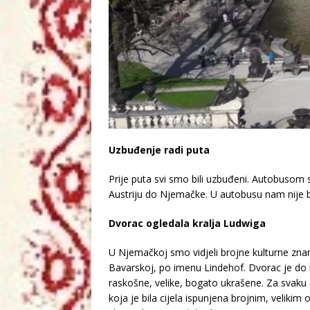
Uzbuđenje radi puta
Prije puta svi smo bili uzbuđeni. Autobusom sm
Austriju do Njemačke. U autobusu nam nije b
Dvorac ogledala kralja Ludwiga
U Njemačkoj smo vidjeli brojne kulturne zna
Bavarskoj, po imenu Lindehof. Dvorac je do k
raskošne, velike, bogato ukrašene. Za svaku 
koja je bila cijela ispunjena brojnim, velikim