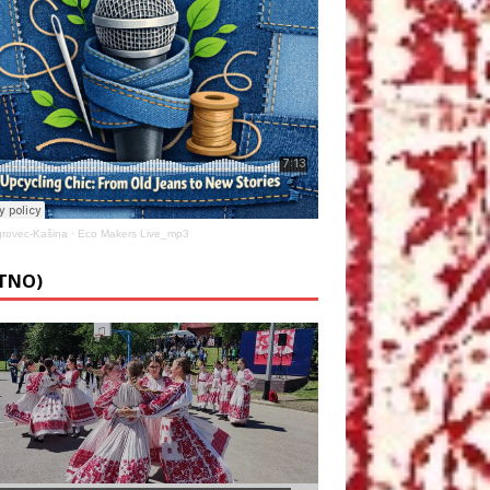
rovec-Kašina
·
Eco Makers Live_mp3
ETNO)