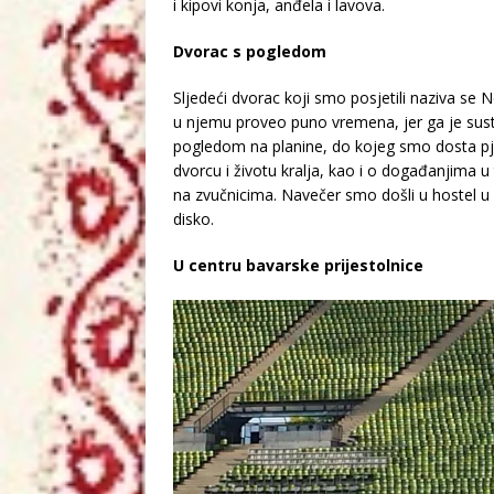
i kipovi konja, anđela i lavova.
Dvorac s pogledom
Sljedeći dvorac koji smo posjetili naziva se 
u njemu proveo puno vremena, jer ga je sust
pogledom na planine, do kojeg smo dosta pješ
dvorcu i životu kralja, kao i o događanjima 
na zvučnicima. Navečer smo došli u hostel u k
disko.
U centru bavarske prijestolnice