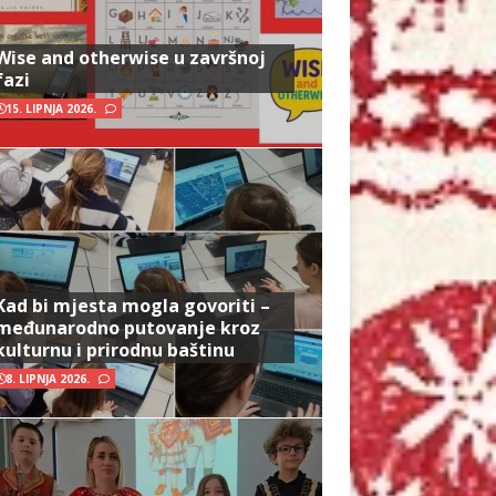
Wise and otherwise u završnoj
fazi
15. LIPNJA 2026.
Kad bi mjesta mogla govoriti –
međunarodno putovanje kroz
kulturnu i prirodnu baštinu
8. LIPNJA 2026.