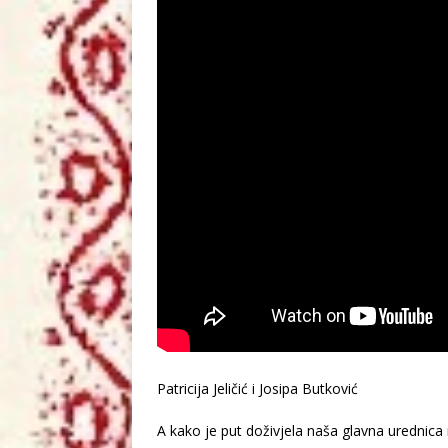
Patricija Jeličić i Josipa Butković
A kako je put doživjela naša glavna urednica