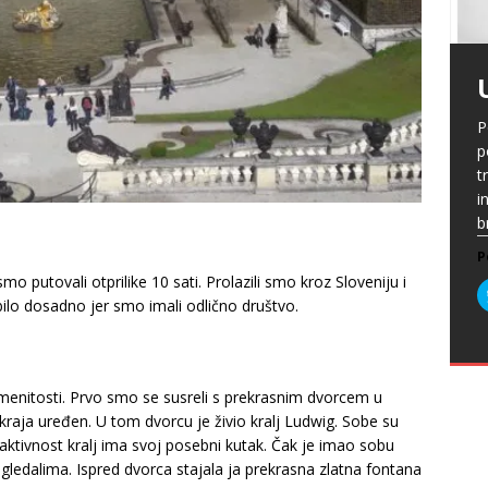
P
G
p
p
t
m
i
p
b
[
P
A
P
k
„
P
o putovali otprilike 10 sati. Prolazili smo kroz Sloveniju i
s
u
ilo dosadno jer smo imali odlično društvo.
s
ž
T
i
s
P
2
P
z
menitosti. Prvo smo se susreli s prekrasnim dvorcem u
raja uređen. U tom dvorcu je živio kralj Ludwig. Sobe su
P
aktivnost kralj ima svoj posebni kutak. Čak je imao sobu
 ogledalima. Ispred dvorca stajala ja prekrasna zlatna fontana