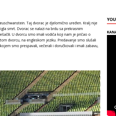
YOU
Neuschwanstein. Taj dvorac je djelomično uređen. Kralj nije
igla smrt. Dvorac se nalazi na brdu sa prekrasnim
KANA
ačili. U dvorcu smo imali vodiča koji nam je pričao o
u tom dvorcu, na engleskom jeziku. Predavanje smo slušali
ojem smo prespavali, večerali i doručkovali i imali zabavu,