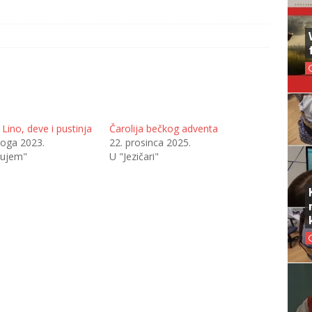
Lino, deve i pustinja
Čarolija bečkog adventa
noga 2023.
22. prosinca 2025.
tujem"
U "Jezičari"