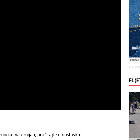
OŠ Vug
FL(
 rubrike Vau-mijau, pročitajte u nastavku…