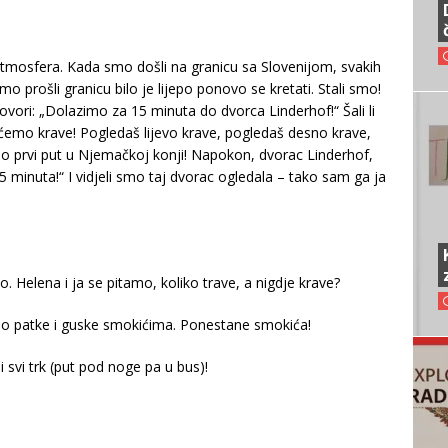
atmosfera. Kada smo došli na granicu sa Slovenijom, svakih
prošli granicu bilo je lijepo ponovo se kretati. Stali smo!
ori: „Dolazimo za 15 minuta do dvorca Linderhof!“ Šali li
ćemo krave! Pogledaš lijevo krave, pogledaš desno krave,
 po prvi put u Njemačkoj konji! Napokon, dvorac Linderhof,
 minuta!“ I vidjeli smo taj dvorac ogledala – tako sam ga ja
po. Helena i ja se pitamo, koliko trave, a nigdje krave?
imo patke i guske smokićima. Ponestane smokića!
 svi trk (put pod noge pa u bus)!