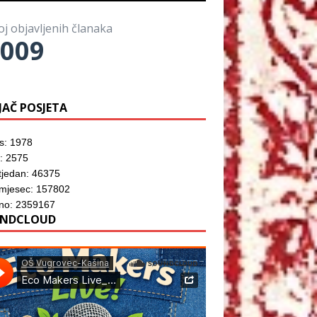
o
)
o
z
r
m
o
u
p
r
)
oj objavljenih članaka
r
u
o
009
)
z
o
r
u
)
JAČ POSJETA
s: 1978
: 2575
tjedan: 46375
 mjesec: 157802
no: 2359167
NDCLOUD