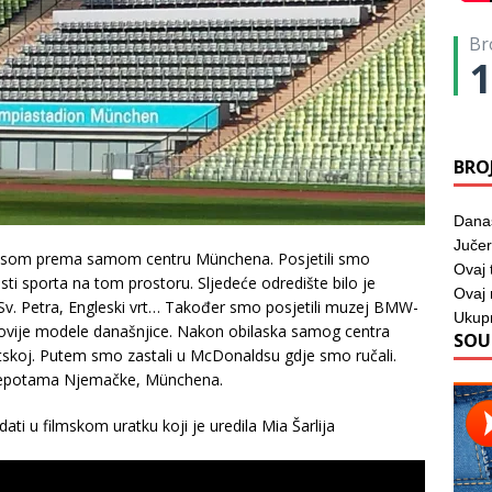
Br
1
BRO
Dana
Jučer
obusom prema samom centru Münchena. Posjetili smo
Ovaj 
ti sporta na tom prostoru. Sljedeće odredište bilo je
Ovaj
u Sv. Petra, Engleski vrt… Također smo posjetili muzej BMW-
Ukup
 najnovije modele današnjice. Nakon obilaska samog centra
SOU
skoj. Putem smo zastali u McDonaldsu gdje smo ručali.
 ljepotama Njemačke, Münchena.
ati u filmskom uratku koji je uredila Mia Šarlija