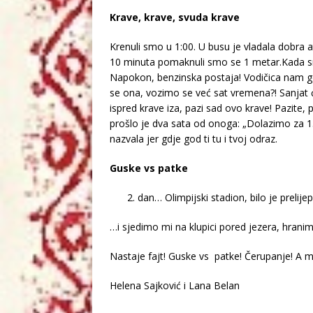
Krave, krave, svuda krave
Krenuli smo u 1:00. U busu je vladala dobra 
10 minuta pomaknuli smo se 1 metar.Kada smo 
Napokon, benzinska postaja! Vodičica nam gov
se ona, vozimo se već sat vremena?! Sanjat 
ispred krave iza, pazi sad ovo krave! Pazite,
prošlo je dva sata od onoga: „Dolazimo za 15
nazvala jer gdje god ti tu i tvoj odraz.
Guske vs patke
dan… Olimpijski stadion, bilo je prelije
…i sjedimo mi na klupici pored jezera, hran
Nastaje fajt! Guske vs patke! Čerupanje! A mi
Helena Sajković i Lana Belan