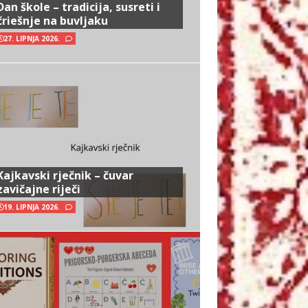
Dan škole – tradicija, susreti i
čriešnje na buvljaku
27. LIPNJA 2026.
Kajkavski rječnik – čuvar
zavičajne riječi
19. LIPNJA 2026.