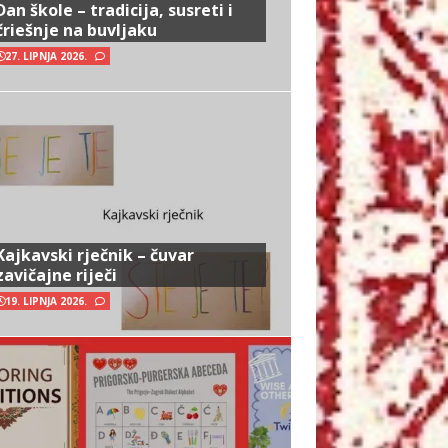
Dan škole – tradicija, susreti i
čriešnje na buvljaku
27. LIPNJA 2026.
Kajkavski rječnik – čuvar
zavičajne riječi
19. LIPNJA 2026.