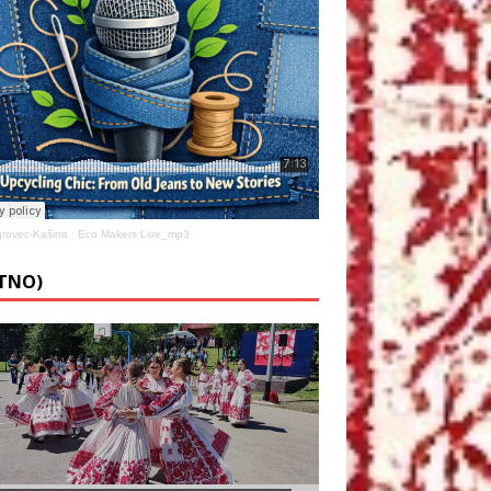
rovec-Kašina
·
Eco Makers Live_mp3
ETNO)