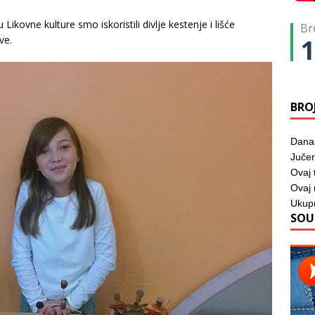
Likovne kulture smo iskoristili divlje kestenje i lišće
Br
ve.
1
BRO
Dana
Jučer
Ovaj 
Ovaj
Ukup
SOU