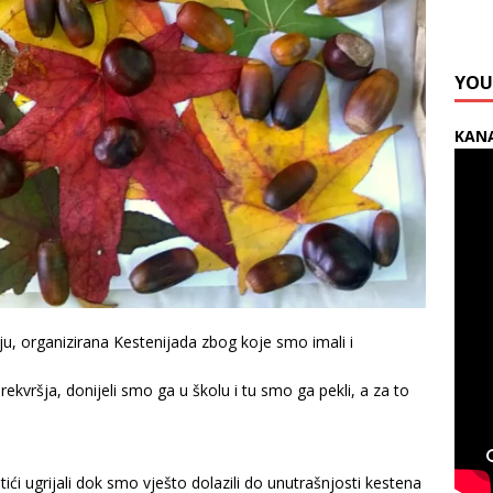
YOU
KANA
šju, organizirana Kestenijada zbog koje smo imali i
kvršja, donijeli smo ga u školu i tu smo ga pekli, a za to
ići ugrijali dok smo vješto dolazili do unutrašnjosti kestena