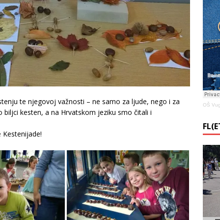
tenju te njegovoj važnosti – ne samo za ljude, nego i za
OŠ Vug
o biljci kesten, a na Hrvatskom jeziku smo čitali i
FL(
e Kestenijade!