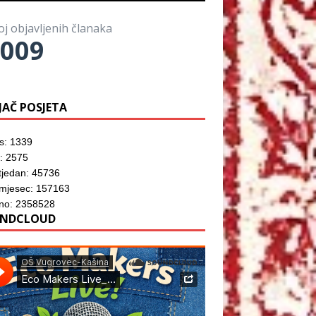
o
)
o
z
r
m
o
u
p
r
)
oj objavljenih članaka
r
u
o
009
)
z
o
r
u
)
JAČ POSJETA
s: 1339
: 2575
tjedan: 45736
 mjesec: 157163
no: 2358528
NDCLOUD