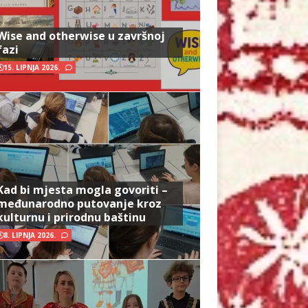
Wise and otherwise u završnoj
fazi
15. LIPNJA 2026.
Kad bi mjesta mogla govoriti –
međunarodno putovanje kroz
kulturnu i prirodnu baštinu
8. LIPNJA 2026.