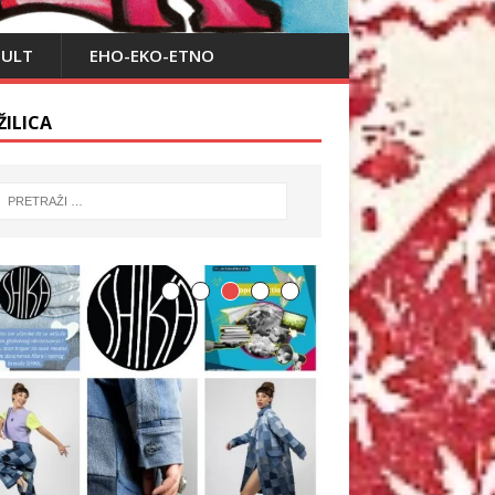
PULT
EHO-EKO-ETNO
ŽILICA