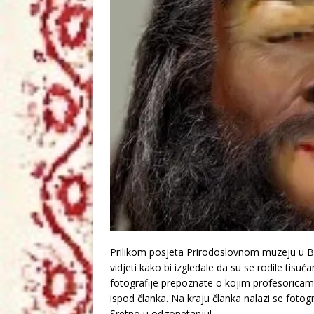
Prilikom posjeta Prirodoslovnom muzeju u Be
vidjeti kako bi izgledale da su se rodile tisuć
fotografije prepoznate o kojim profesoricam
ispod članka. Na kraju članka nalazi se fotogr
Sretno u odgonetanju!