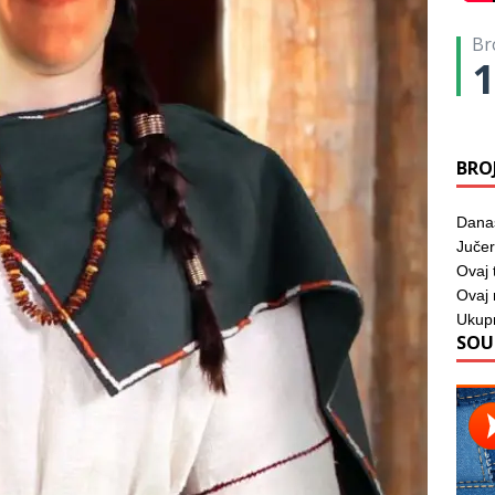
Br
1
BRO
Dana
Jučer
Ovaj 
Ovaj
Ukup
SOU