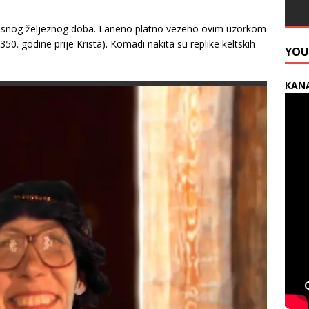
z kasnog željeznog doba. Laneno platno vezeno ovim uzorkom
0. godine prije Krista). Komadi nakita su replike keltskih
YOU
KANA