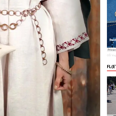
OŠ Vug
FL(