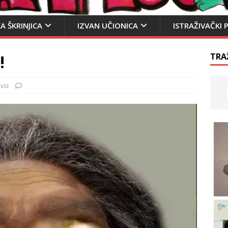
A ŠKRINJICA
IZVAN UČIONICA
ISTRAŽIVAČKI 
!
TRA
vci