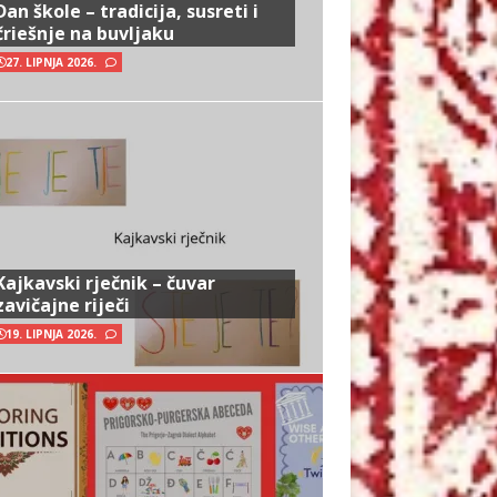
Dan škole – tradicija, susreti i
čriešnje na buvljaku
27. LIPNJA 2026.
Kajkavski rječnik – čuvar
zavičajne riječi
19. LIPNJA 2026.