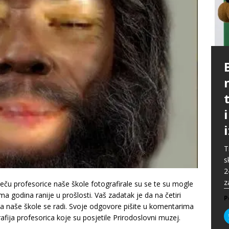
P
G
p
p
t
m
i
p
b
[
P
A
P
k
„
P
s
u
s
ž
T
i
s
P
2
P
z
ču profesorice naše škole fotografirale su se te su mogle
ama godina ranije u prošlosti. Vaš zadatak je da na četiri
P
a naše škole se radi. Svoje odgovore pišite u komentarima
afija profesorica koje su posjetile Prirodoslovni muzej.