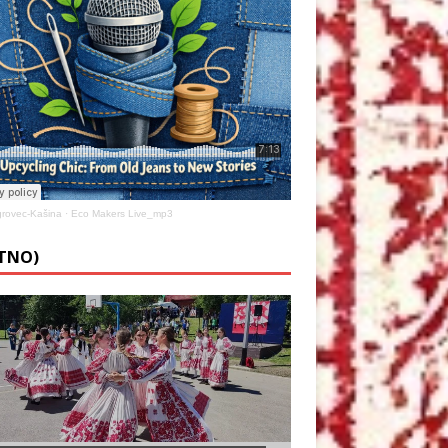
rovec-Kašina
·
Eco Makers Live_mp3
ETNO)