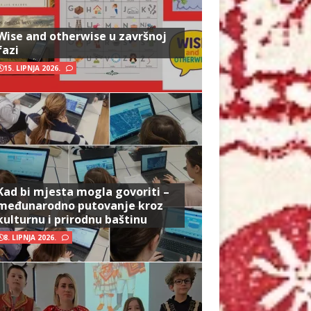
Wise and otherwise u završnoj
fazi
15. LIPNJA 2026.
Kad bi mjesta mogla govoriti –
međunarodno putovanje kroz
kulturnu i prirodnu baštinu
8. LIPNJA 2026.