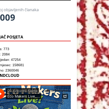
o
)
o
z
r
m
o
u
p
r
)
oj objavljenih članaka
r
u
o
009
)
z
o
r
u
)
JAČ POSJETA
s: 773
: 2084
tjedan: 47254
 mjesec: 158681
no: 2360046
NDCLOUD