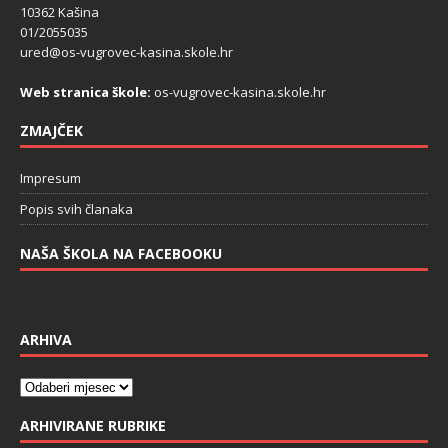
10362 Kašina
01/2055035
ured@os-vugrovec-kasina.skole.hr
Web stranica škole:
os-vugrovec-kasina.skole.hr
ZMAJČEK
Impresum
Popis svih članaka
NAŠA ŠKOLA NA FACEBOOKU
ARHIVA
ARHIVIRANE RUBRIKE