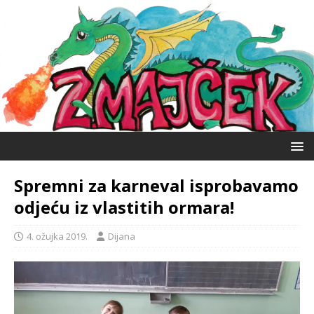
Spremni za karneval isprobavamo
odjeću iz vlastitih ormara!
4. ožujka 2019.
Dijana