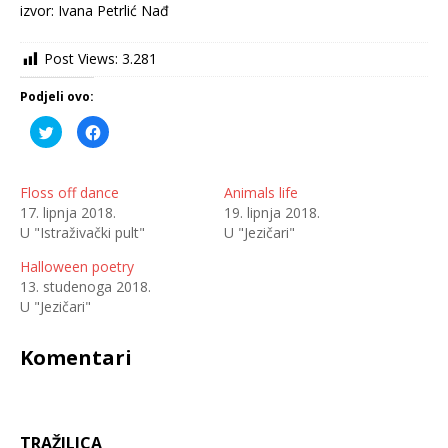
izvor: Ivana Petrlić Nađ
Post Views:
3.281
Podjeli ovo:
P
K
o
l
d
i
i
k
j
o
e
m
Floss off dance
Animals life
l
p
17. lipnja 2018.
19. lipnja 2018.
i
o
n
d
U "Istraživački pult"
U "Jezičari"
a
i
T
j
w
e
Halloween poetry
i
l
t
i
13. studenoga 2018.
t
t
U "Jezičari"
e
e
r
n
u
a
(
F
Komentari
O
a
t
c
v
e
a
b
r
o
a
o
s
k
TRAŽILICA
e
u