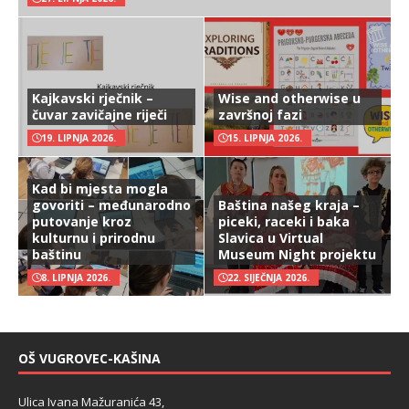
Kajkavski rječnik –
Wise and otherwise u
čuvar zavičajne riječi
završnoj fazi
19. LIPNJA 2026.
15. LIPNJA 2026.
Kad bi mjesta mogla
govoriti – međunarodno
Baština našeg kraja –
putovanje kroz
piceki, raceki i baka
kulturnu i prirodnu
Slavica u Virtual
baštinu
Museum Night projektu
8. LIPNJA 2026.
22. SIJEČNJA 2026.
OŠ VUGROVEC-KAŠINA
Ulica Ivana Mažuranića 43,