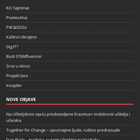
Kći Taj(nina)
PoetesAna
P4C&SDGs
Kašinci-Ukrajinci
Dig IT?
Budi STEMfluencer
Srce u olovci
Projekt biro
Insajder
NOVE OBJAVE
Na Učiteljskom vijeću predstavljene Erasmus+ mobilnosti učitelja i
učenika
Together for Change – upoznajmo ljude, rušimo predrasude
Dan škole – tradicija, susreti i čriešnje na buvljaku