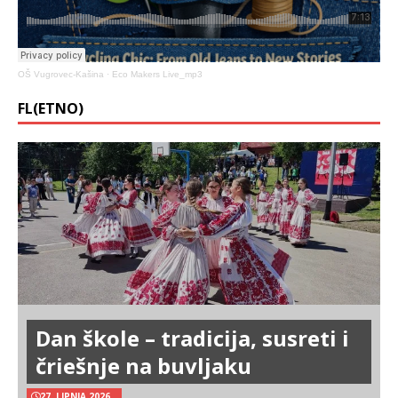
OŠ Vugrovec-Kašina
·
Eco Makers Live_mp3
FL(ETNO)
Dan škole – tradicija, susreti i
čriešnje na buvljaku
27. LIPNJA 2026.