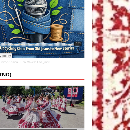
rovec-Kašina
·
Eco Makers Live_mp3
ETNO)