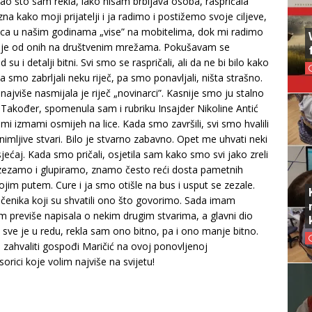
Kao što sam rekla, iako nisam brbljava osoba, raspričala
 kako moji prijatelji i ja radimo i postižemo svoje ciljeve,
eca u našim godinama „vise” na mobitelima, dok mi radimo
ržaje od onih na društvenim mrežama. Pokušavam se
su i detalji bitni. Svi smo se raspričali, ali da ne bi bilo kako
ada smo zabrljali neku riječ, pa smo ponavljali, ništa strašno.
 najviše nasmijala je riječ „novinarci”. Kasnije smo ju stalno
la. Također, spomenula sam i rubriku Insajder Nikoline Antić
 mi izmami osmijeh na lice. Kada smo završili, svi smo hvalili
imljive stvari. Bilo je stvarno zabavno. Opet me uhvati neki
ećaj. Kada smo pričali, osjetila sam kako smo svi jako zreli
 zezamo i glupiramo, znamo često reći dosta pametnih
vojim putem. Cure i ja smo otišle na bus i usput se zezale.
učenika koji su shvatili ono što govorimo. Sada imam
sam previše napisala o nekim drugim stvarima, a glavni dio
e je u redu, rekla sam ono bitno, pa i ono manje bitno.
 zahvaliti gospođi Maričić na ovoj ponovljenoj
esorici koje volim najviše na svijetu!