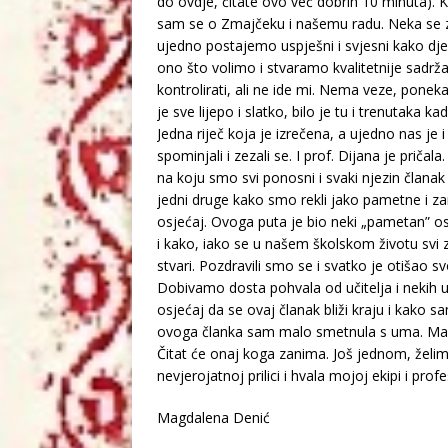
do ovdje, čitate ovo već dobrih 10 minuta). 
sam se o Zmajčeku i našemu radu. Neka se zna
ujedno postajemo uspješni i svjesni kako dj
ono što volimo i stvaramo kvalitetnije sad
kontrolirati, ali ne ide mi. Nema veze, ponekad 
je sve lijepo i slatko, bilo je tu i trenutaka k
Jedna riječ koja je izrečena, a ujedno nas je i
spominjali i zezali se. I prof. Dijana je priča
na koju smo svi ponosni i svaki njezin članak
jedni druge kako smo rekli jako pametne i zan
osjećaj. Ovoga puta je bio neki „pametan” osj
i kako, iako se u našem školskom životu svi
stvari. Pozdravili smo se i svatko je otišao s
Dobivamo dosta pohvala od učitelja i nekih 
osjećaj da se ovaj članak bliži kraju i kako 
ovoga članka sam malo smetnula s uma. Ma sv
Čitat će onaj koga zanima. Još jednom, želim
nevjerojatnoj prilici i hvala mojoj ekipi i prof
Magdalena Denić