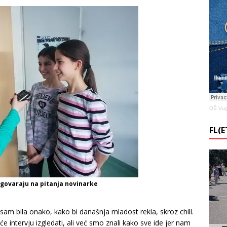
OŠ Vug
FL(
govaraju na pitanja novinarke
sam bila onako, kako bi današnja mladost rekla, skroz chill.
e intervju izgledati, ali već smo znali kako sve ide jer nam