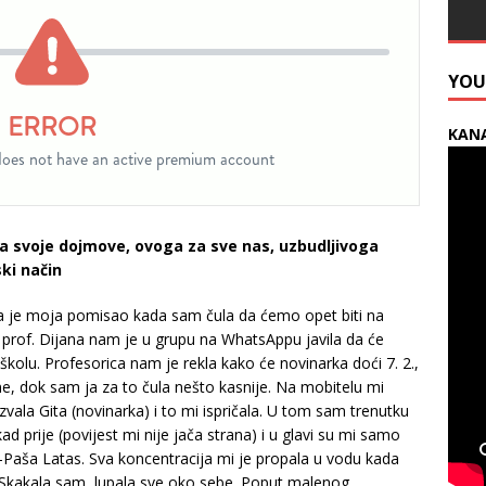
YOU
KANA
la svoje dojmove, ovoga za sve nas, uzbudljivoga
ki način
ila je moja pomisao kada sam čula da ćemo opet biti na
., prof. Dijana nam je u grupu na WhatsAppu javila da će
školu. Profesorica nam je rekla kako će novinarka doći 7. 2.,
e, dok sam ja za to čula nešto kasnije. Na mobitelu mi
vala Gita (novinarka) i to mi ispričala. U tom sam trenutku
ad prije (povijest mi nije jača strana) i u glavi su mi samo
n-Paša Latas. Sva koncentracija mi je propala u vodu kada
 Skakala sam, lupala sve oko sebe. Poput malenog