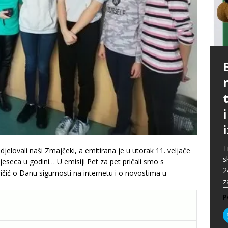
P
G
p
p
t
m
i
p
b
[
P
A
P
k
„
P
s
u
s
ž
T
elovali naši Zmajčeki, a emitirana je u utorak 11. veljače
i
s
P
seca u godini… U emisiji Pet za pet pričali smo s
2
P
ić o Danu sigurnosti na internetu i o novostima u
z
P