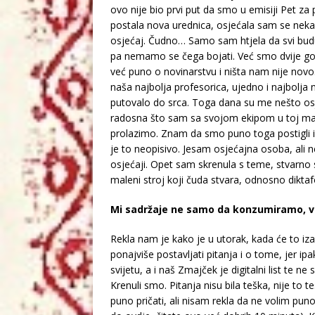
ovo nije bio prvi put da smo u emisiji Pet za 
postala nova urednica, osjećala sam se neka
osjećaj. Čudno… Samo sam htjela da svi budu
pa nemamo se čega bojati. Već smo dvije go
već puno o novinarstvu i ništa nam nije novo
naša najbolja profesorica, ujedno i najbolja n
putovalo do srca. Toga dana su me nešto osje
radosna što sam sa svojom ekipom u toj male
prolazimo. Znam da smo puno toga postigli i 
je to neopisivo. Jesam osjećajna osoba, ali ne 
osjećaji. Opet sam skrenula s teme, stvarno s
maleni stroj koji čuda stvara, odnosno diktaf
Mi sadržaje ne samo da konzumiramo, v
Rekla nam je kako je u utorak, kada će to iza
ponajviše postavljati pitanja i o tome, jer i
svijetu, a i naš Zmajček je digitalni list te 
Krenuli smo. Pitanja nisu bila teška, nije to
puno pričati, ali nisam rekla da ne volim puno