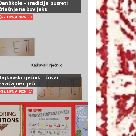
Dan škole – tradicija, susreti i
čriešnje na buvljaku
27. LIPNJA 2026.
Kajkavski rječnik – čuvar
zavičajne riječi
19. LIPNJA 2026.