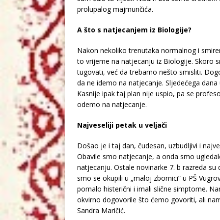
prolupalog majmunčića.
A što s natjecanjem iz Biologije?
Nakon nekoliko trenutaka normalnog i smireno
to vrijeme na natjecanju iz Biologije. Skoro 
tugovati, već da trebamo nešto smisliti. Do
da ne idemo na natjecanje. Sljedećega dana u
Kasnije ipak taj plan nije uspio, pa se profe
odemo na natjecanje.
Najveseliji petak u veljači
Došao je i taj dan, čudesan, uzbudljivi i najve
Obavile smo natjecanje, a onda smo ugledale M
natjecanju. Ostale novinarke 7. b razreda su
smo se okupili u „maloj zbornici” u PŠ Vugrove
pomalo histerični i imali slične simptome. N
okvirno dogovorile što ćemo govoriti, ali nam 
Sandra Maričić.