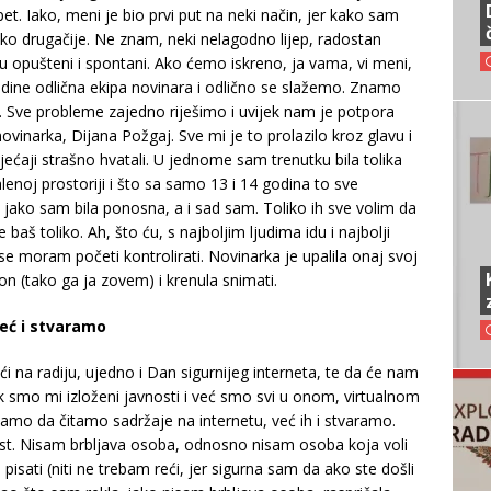
pet. Iako, meni je bio prvi put na neki način, jer kako sam
ko drugačije. Ne znam, neki nelagodno lijep, radostan
 opušteni i spontani. Ako ćemo iskreno, ja vama, vi meni,
dine odlična ekipa novinara i odlično se slažemo. Znamo
. Sve probleme zajedno riješimo i uvijek nam je potpora
ovinarka, Dijana Požgaj. Sve mi je to prolazilo kroz glavu i
ćaji strašno hvatali. U jednome sam trenutku bila tolika
noj prostoriji i što sa samo 13 i 14 godina to sve
jako sam bila ponosna, a i sad sam. Toliko ih sve volim da
baš toliko. Ah, što ću, s najboljim ljudima idu i najbolji
e moram početi kontrolirati. Novinarka je upalila onaj svoj
on (tako ga ja zovem) i krenula snimati.
eć i stvaramo
ći na radiju, ujedno i Dan sigurnijeg interneta, te da će nam
pak smo mi izloženi javnosti i već smo svi u onom, virtualnom
ne samo da čitamo sadržaje na internetu, već ih i stvaramo.
 test. Nisam brbljava osoba, odnosno nisam osoba koja voli
 pisati (niti ne trebam reći, jer sigurna sam da ako ste došli