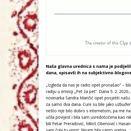
Naša glavna urednica s nama je podijeli
dana, opisavši ih na subjektivno-blogovs
„Izgleda da nas je radio opet pronašao” – b
radiju u emisiji „Pet za pet”. Dana 5. 2. 2020
novinarka Sandra Maričić opet posjetiti našu 
za samo dva dana. Cure su bile jako uzbuđen
nešto nije bilo dobro s internetom, pa me naz
učila povijest i bila sam usredotočena kao nik
bili Petar Preradović, Miloš Obenović i Hasa
sam čula tu vijest. Nisam bila samo sretna…