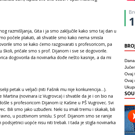
Br
1
g razmišljanja, Gita i ja smo zaključile kako smo taj dan u
smo počele plakati, ali shvatile smo kako nema smisla
govorile smo se kako ćemo razgovarati s profesoricom, pa
BRO
 školi, pričale smo s prof. Dijanom i sve se dogovorile.
sorica dogovorila da novinarka dođe nešto kasnije, a da mi
Dana
Jučer
Ovaj 
Ovaj
Ukup
seliji petak u veljači (niti Fašnik mu nije konkurencija…).
SOU
artina (novinara iz Vugrovca) i shvatile da je i on bio na
 došle s profesoricom Dijanom iz Kašine u PŠ Vugrovec. Svi
c. Bili smo jako uzbuđeni. Neki su imali tremu i skakali, bili
aravno, u pozitivnom smislu. S prof. Dijanom smo se ranije
podsjetnici uopće nisu niti trebali. I tada je stigla novinarka