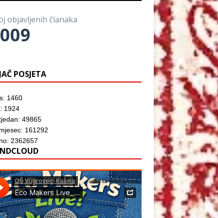
o
)
o
z
r
m
o
u
p
r
)
oj objavljenih članaka
r
u
o
009
)
z
o
r
u
)
JAČ POSJETA
s: 1460
: 1924
tjedan: 49865
 mjesec: 161292
no: 2362657
NDCLOUD