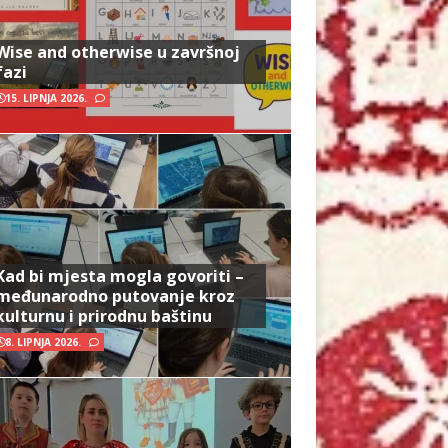
Wise and otherwise u završnoj
fazi
15. LIPNJA 2026.
Kad bi mjesta mogla govoriti –
međunarodno putovanje kroz
kulturnu i prirodnu baštinu
8. LIPNJA 2026.