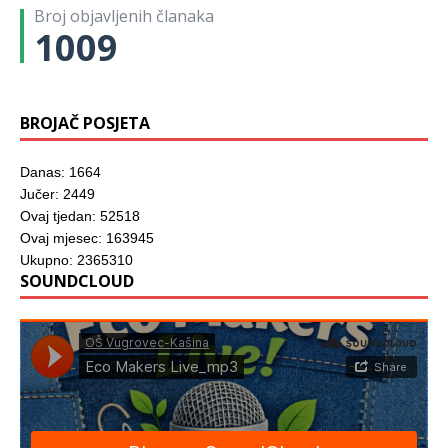
m
)
)
Broj objavljenih članaka
p
r
1009
o
z
o
r
u
)
BROJAČ POSJETA
Danas: 1664
Jučer: 2449
Ovaj tjedan: 52518
Ovaj mjesec: 163945
Ukupno: 2365310
SOUNDCLOUD