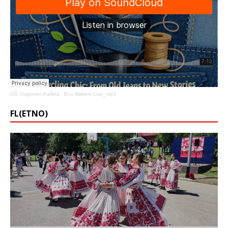
OŠ Vugrovec-Kašina
·
Eco Makers Live_mp3
FL(ETNO)