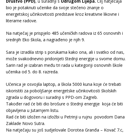
Društvo (PPD)
, u suradnji s
Udrugom Lijepa.
Cilj natječaja
bio je potaknuti učenike da svoje stečeno znanje o
energetskoj učinkovitosti predstave kroz kreativne likovne i
literarne radove.
Na natječaj je prispjelo 485 učeničkih radova iz 65 osnovnih i
srednjih Eko škola, a nagrađeno je njih 9.
Sara je izradila strip s porukama kako ona, ali i svatko od nas,
može svakodnevno pridonijeti štednji energije u svome domu.
Sarin rad je izabran među tri rada u kategoriji osnovnih škole
učenika od 5. do 8. razreda.
Učenica je osvojila laptop, a škola 5000 kuna koje će trebati
iskoristiti za poboljšanje energetske učinkovitosti školskih
zgrada u dogovoru i suradnji s PPD-om Zagreb.
Također rad će biti dio brošure o štednji energije koja će biti
objavljena u Jutarnjem listu.
Rad će biti izložen na izložbi u Petrinji u rujnu povodom Dana
Zaklade Novo Sutra.
Na natječaju su još sudjelovale Dorotea Granđa – Kovač 7.c,