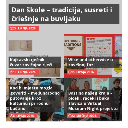
Dan škole – tradicija, susreti i
čriešnje na buvljaku
27. LIPNJA 2026.
Kajkavski rječnik –
Wise and otherwise u
čuvar zavičajne riječi
završnoj fazi
19. LIPNJA 2026.
15. LIPNJA 2026.
Kad bi mjesta mogla
govoriti – međunarodno
Baština našeg kraja –
putovanje kroz
piceki, raceki i baka
kulturnu i prirodnu
Slavica u Virtual
baštinu
Museum Night projektu
8. LIPNJA 2026.
22. SIJEČNJA 2026.