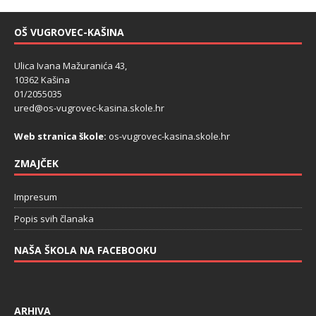
OŠ VUGROVEC-KAŠINA
Ulica Ivana Mažuranića 43,
10362 Kašina
01/2055035
ured@os-vugrovec-kasina.skole.hr
Web stranica škole:
os-vugrovec-kasina.skole.hr
ZMAJČEK
Impresum
Popis svih članaka
NAŠA ŠKOLA NA FACEBOOKU
ARHIVA