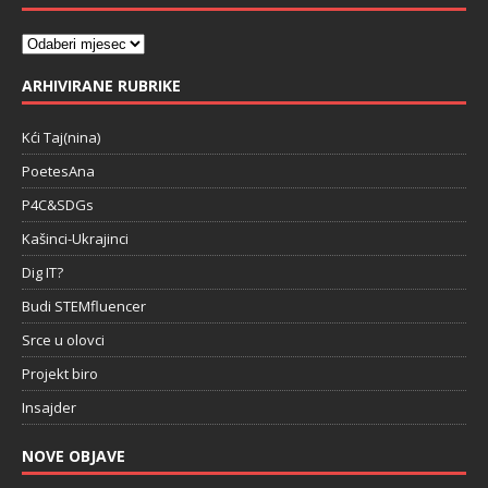
ARHIVIRANE RUBRIKE
Kći Taj(nina)
PoetesAna
P4C&SDGs
Kašinci-Ukrajinci
Dig IT?
Budi STEMfluencer
Srce u olovci
Projekt biro
Insajder
NOVE OBJAVE