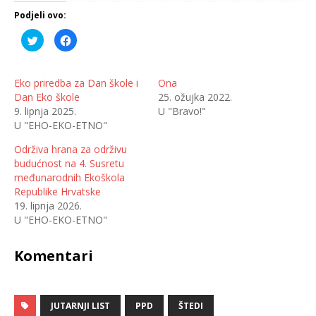
Podjeli ovo:
P
K
o
l
d
i
i
k
j
o
e
m
Eko priredba za Dan škole i
Ona
l
p
Dan Eko škole
25. ožujka 2022.
i
o
n
d
9. lipnja 2025.
U "Bravo!"
a
i
T
j
U "EHO-EKO-ETNO"
w
e
i
l
t
i
Održiva hrana za održivu
t
t
budućnost na 4. Susretu
e
e
r
n
međunarodnih Ekoškola
u
a
(
F
Republike Hrvatske
O
a
19. lipnja 2026.
t
c
v
e
U "EHO-EKO-ETNO"
a
b
r
o
a
o
s
k
Komentari
e
u
u
(
n
O
o
t
v
v
o
a
JUTARNJI LIST
PPD
ŠTEDI
m
r