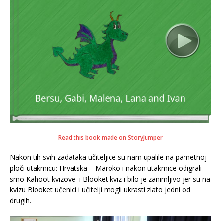
Read this book made on StoryJumper
Nakon tih svih zadataka učiteljice su nam upalile na pametnoj
ploči utakmicu: Hrvatska – Maroko i nakon utakmice odigrali
smo Kahoot kvizove i Blooket kviz i bilo je zanimljivo jer su na
kvizu Blooket učenici i učitelji mogli ukrasti zlato jedni od
drugih.