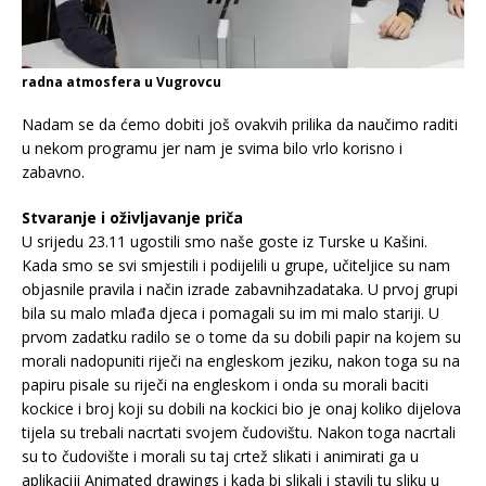
radna atmosfera u Vugrovcu
Nadam se da ćemo dobiti još ovakvih prilika da naučimo raditi
u nekom programu jer nam je svima bilo vrlo korisno i
zabavno.
Stvaranje i oživljavanje priča
U srijedu 23.11 ugostili smo naše goste iz Turske u Kašini.
Kada smo se svi smjestili i podijelili u grupe, učiteljice su nam
objasnile pravila i način izrade zabavnihzadataka. U prvoj grupi
bila su malo mlađa djeca i pomagali su im mi malo stariji. U
prvom zadatku radilo se o tome da su dobili papir na kojem su
morali nadopuniti riječi na engleskom jeziku, nakon toga su na
papiru pisale su riječi na engleskom i onda su morali baciti
kockice i broj koji su dobili na kockici bio je onaj koliko dijelova
tijela su trebali nacrtati svojem čudovištu. Nakon toga nacrtali
su to čudovište i morali su taj crtež slikati i animirati ga u
aplikaciji Animated drawings i kada bi slikali i stavili tu sliku u