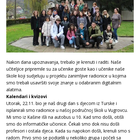
Nakon dana upoznavanja, trebalo je krenuti i raditi. Naše
učiteljice pripremile su za učenike goste kao i učenike naše
škole koji sudjeluju u projektu zanimljive radionice u kojima
smo trebali usavršiti svoje znanje u odabranim digitalnim
alatima.
Kalendari i kvizovi
Utorak, 22.11. bio je naš drugi dan s djecom iz Turske i
isplanirali smo radionice u našoj područnoj školi u Vugrovcu.
Mi smo iz Kašine išli na autobus u 10. Kad smo došli, otišli
smo do informatičke učionice. Čekali smo dok nisu došli
profesori i ostala djeca. Kada su napokon došli, krenuli smo s
radom. Prvo smo se podijelili u nekoliko grupa i počeli sa