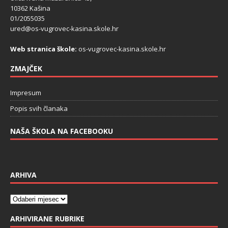
10362 Kašina
01/2055035
ured@os-vugrovec-kasina.skole.hr
Web stranica škole:
os-vugrovec-kasina.skole.hr
ZMAJČEK
Impresum
Popis svih članaka
NAŠA ŠKOLA NA FACEBOOKU
ARHIVA
ARHIVIRANE RUBRIKE