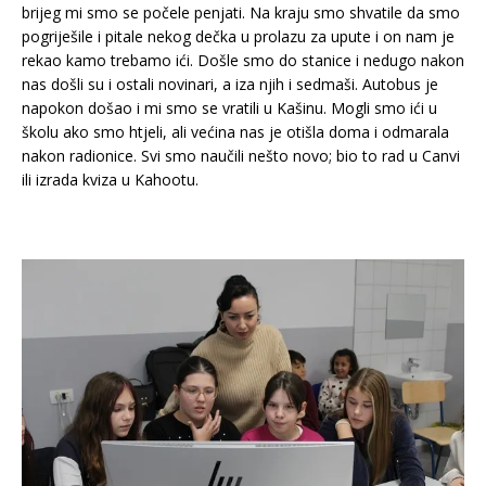
brijeg mi smo se počele penjati. Na kraju smo shvatile da smo
pogriješile i pitale nekog dečka u prolazu za upute i on nam je
rekao kamo trebamo ići. Došle smo do stanice i nedugo nakon
nas došli su i ostali novinari, a iza njih i sedmaši. Autobus je
napokon došao i mi smo se vratili u Kašinu. Mogli smo ići u
školu ako smo htjeli, ali većina nas je otišla doma i odmarala
nakon radionice. Svi smo naučili nešto novo; bio to rad u Canvi
ili izrada kviza u Kahootu.