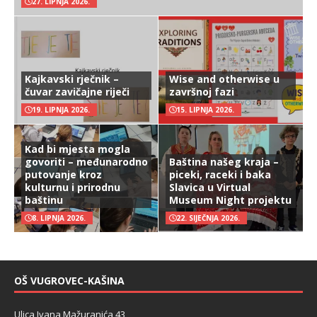
27. LIPNJA 2026.
Kajkavski rječnik –
Wise and otherwise u
čuvar zavičajne riječi
završnoj fazi
19. LIPNJA 2026.
15. LIPNJA 2026.
Kad bi mjesta mogla
govoriti – međunarodno
Baština našeg kraja –
putovanje kroz
piceki, raceki i baka
kulturnu i prirodnu
Slavica u Virtual
baštinu
Museum Night projektu
8. LIPNJA 2026.
22. SIJEČNJA 2026.
OŠ VUGROVEC-KAŠINA
Ulica Ivana Mažuranića 43,