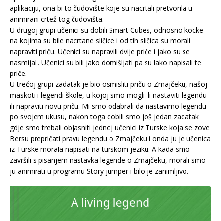
aplikaciju, ona bi to čudovište koje su nacrtali pretvorila u
animirani crtež tog čudovišta.
U drugoj grupi učenici su dobili Smart Cubes, odnosno kocke
na kojima su bile nacrtane sličice i od tih sličica su morali
napraviti priču. Učenici su napravili dvije priče i jako su se
nasmijali. Učenici su bili jako domišljati pa su lako napisali te
priče.
U trećoj grupi zadatak je bio osmisliti priču o Zmajčeku, našoj
maskoti i legendi škole, u kojoj smo mogli ili nastaviti legendu
ili napraviti novu priču. Mi smo odabrali da nastavimo legendu
po svojem ukusu, nakon toga dobili smo još jedan zadatak
gdje smo trebali objasniti jednoj učenici iz Turske koja se zove
Bersu prepričati pravu legendu o Zmajčeku i onda ju je učenica
iz Turske morala napisati na turskom jeziku. A kada smo
završili s pisanjem nastavka legende o Zmajčeku, morali smo
ju animirati u programu Story jumper i bilo je zanimljivo.