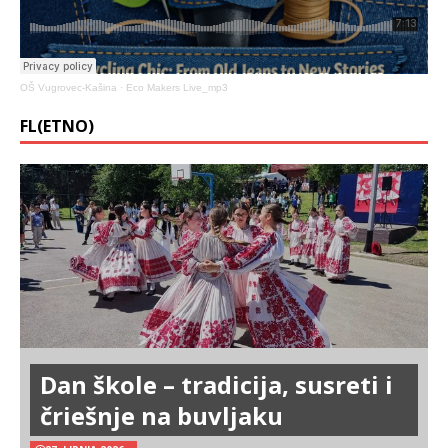
OŠ Vugrovec-Kašina
·
Eco Makers Live_mp3
FL(ETNO)
Dan škole – tradicija, susreti i
čriešnje na buvljaku