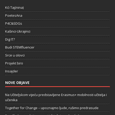
Kći Taj(nina)
PoetesAna
P4C&SDGs
Kašinci-Ukrajinci
Dig IT?
Budi STEMfluencer
Srce u olovci
Projekt biro
Insajder
NOVE OBJAVE
Na Učiteljskom vijeću predstavljene Erasmus+ mobilnosti učitelja i
učenika
Together for Change – upoznajmo ljude, rušimo predrasude