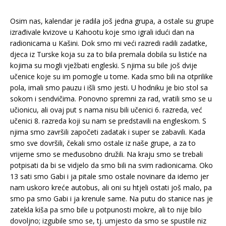
Osim nas, kalendar je radila još jedna grupa, a ostale su grupe
izrađivale kvizove u Kahootu koje smo igrali idući dan na
radionicama u Kašini. Dok smo mi veći razredi radili zadatke,
djeca iz Turske koja su za to bila premala dobila su listiće na
kojima su mogli vježbati engleski. S njima su bile još dvije
učenice koje su im pomogle u tome. Kada smo bili na otprilike
pola, imali smo pauzu i išli smo jesti. U hodniku je bio stol sa
sokom i sendvičima. Ponovno spremni za rad, vratili smo se u
učionicu, ali ovaj put s nama nisu bili učenici 6. razreda, već
učenici 8. razreda koji su nam se predstavili na engleskom. S
njima smo završili započeti zadatak i super se zabavili. Kada
smo sve dovršili, čekali smo ostale iz naše grupe, a za to
vrijeme smo se međusobno družili. Na kraju smo se trebali
potpisati da bi se vidjelo da smo bili na svim radionicama. Oko
13 sati smo Gabi i ja pitale smo ostale novinare da idemo jer
nam uskoro kreće autobus, ali oni su htjeli ostati još malo, pa
smo pa smo Gabi i ja krenule same. Na putu do stanice nas je
zatekla kiša pa smo bile u potpunosti mokre, ali to nije bilo
dovoljno; izgubile smo se, tj. umjesto da smo se spustile niz