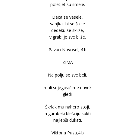
poletjet su smele.
Deca se vesele,
sanjkat bi se štele
dedeku se skliže,
v grabi je sve bliže.
Pavao Novosel, 4.b
ZIMA
Na polju se sve beli,
mali snjegović me navek
gledi.
Škrlak mu nahero stoji,
a gumbeki blešćiju kakti
najlepši dukati.
Viktoria Puza,4.b