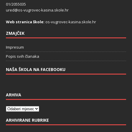
01/2055035
ured@os-vugrovec-kasina.skole.hr
Web stranica škole:
os-vugrovec-kasina.skole.hr
ZMAJČEK
Impresum
Popis svih članaka
NAŠA ŠKOLA NA FACEBOOKU
ARHIVA
ARHIVIRANE RUBRIKE