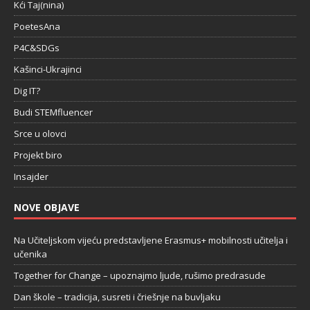
Kći Taj(nina)
PoetesAna
P4C&SDGs
Kašinci-Ukrajinci
Dig IT?
Budi STEMfluencer
Srce u olovci
Projekt biro
Insajder
NOVE OBJAVE
Na Učiteljskom vijeću predstavljene Erasmus+ mobilnosti učitelja i
učenika
Together for Change – upoznajmo ljude, rušimo predrasude
Dan škole – tradicija, susreti i čriešnje na buvljaku