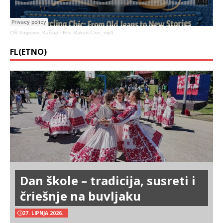
OŠ Vugrovec-Kašina
·
Eco Makers Live_mp3
FL(ETNO)
Dan škole – tradicija, susreti i
čriešnje na buvljaku
27. LIPNJA 2026.