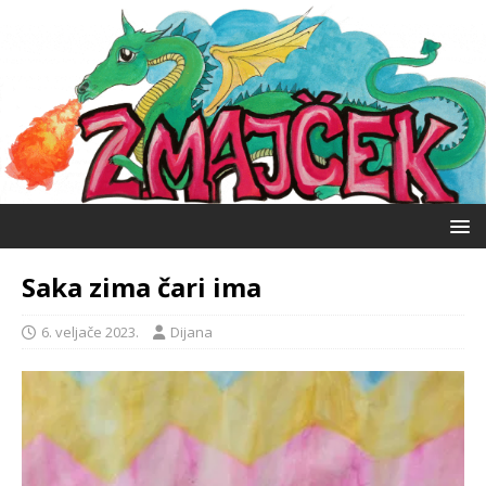
Saka zima čari ima
6. veljače 2023.
Dijana