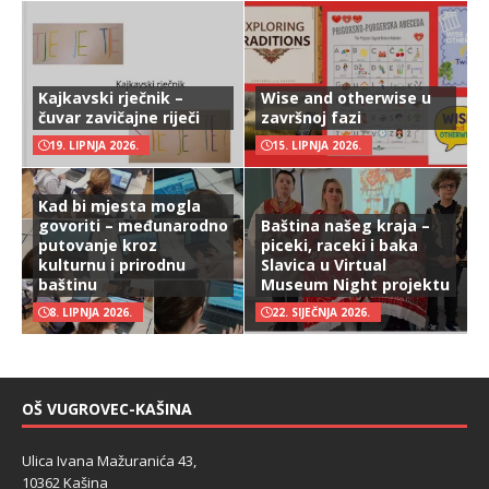
Kajkavski rječnik –
Wise and otherwise u
čuvar zavičajne riječi
završnoj fazi
19. LIPNJA 2026.
15. LIPNJA 2026.
Kad bi mjesta mogla
govoriti – međunarodno
Baština našeg kraja –
putovanje kroz
piceki, raceki i baka
kulturnu i prirodnu
Slavica u Virtual
baštinu
Museum Night projektu
8. LIPNJA 2026.
22. SIJEČNJA 2026.
OŠ VUGROVEC-KAŠINA
Ulica Ivana Mažuranića 43,
10362 Kašina