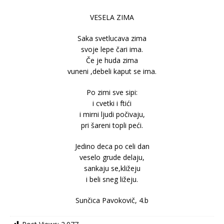
VESELA ZIMA
Saka svetlucava zima
svoje lepe čari ima.
Če je huda zima
vuneni ,debeli kaput se ima.
Po zimi sve sipi:
i cvetki i ftići
i mirni ljudi počivaju,
pri šareni topli peći.
Jedino deca po celi dan
veselo grude delaju,
sankaju se,kližeju
i beli sneg ližeju.
Sunčica Pavokovič, 4.b