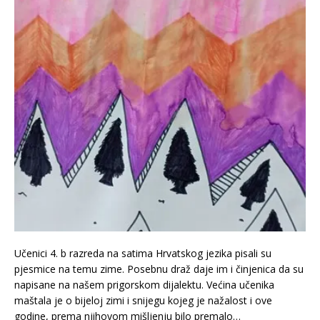
Učenici 4. b razreda na satima Hrvatskog jezika pisali su
pjesmice na temu zime. Posebnu draž daje im i činjenica da su
napisane na našem prigorskom dijalektu. Većina učenika
maštala je o bijeloj zimi i snijegu kojeg je nažalost i ove
godine, prema njihovom mišljenju bilo premalo…