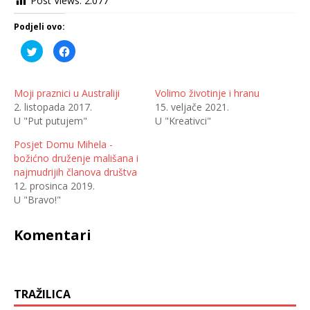
Post Views:
2.077
Podjeli ovo:
P
K
o
l
d
i
i
k
j
o
e
m
Moji praznici u Australiji
Volimo životinje i hranu
l
p
2. listopada 2017.
15. veljače 2021.
i
o
n
d
U "Put putujem"
U "Kreativci"
a
i
T
j
w
e
Posjet Domu Mihela -
i
l
t
i
božićno druženje mališana i
t
t
najmudrijih članova društva
e
e
r
n
12. prosinca 2019.
u
a
(
F
U "Bravo!"
O
a
t
c
v
e
Komentari
a
b
r
o
a
o
s
k
e
u
u
(
n
O
o
t
TRAŽILICA
v
v
o
a