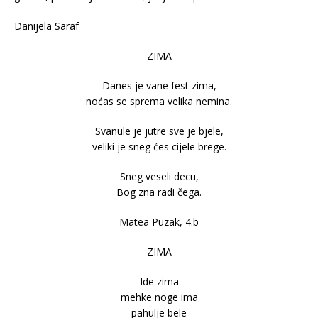
Danijela Saraf
ZIMA
Danes je vane fest zima,
noćas se sprema velika nemina.
Svanule je jutre sve je bjele,
veliki je sneg ćes cijele brege.
Sneg veseli decu,
Bog zna radi čega.
Matea Puzak, 4.b
ZIMA
Ide zima
mehke noge ima
pahulje bele