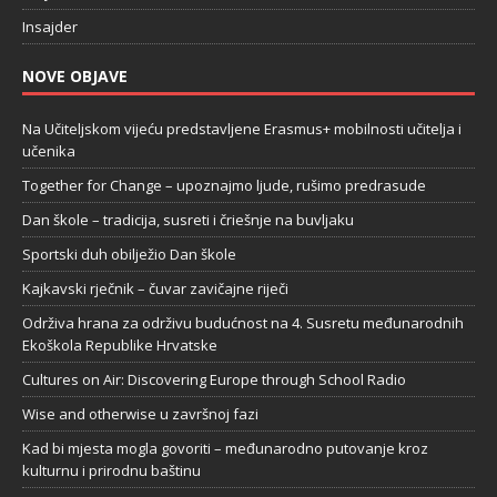
Insajder
NOVE OBJAVE
Na Učiteljskom vijeću predstavljene Erasmus+ mobilnosti učitelja i
učenika
Together for Change – upoznajmo ljude, rušimo predrasude
Dan škole – tradicija, susreti i čriešnje na buvljaku
Sportski duh obilježio Dan škole
Kajkavski rječnik – čuvar zavičajne riječi
Održiva hrana za održivu budućnost na 4. Susretu međunarodnih
Ekoškola Republike Hrvatske
Cultures on Air: Discovering Europe through School Radio
Wise and otherwise u završnoj fazi
Kad bi mjesta mogla govoriti – međunarodno putovanje kroz
kulturnu i prirodnu baštinu