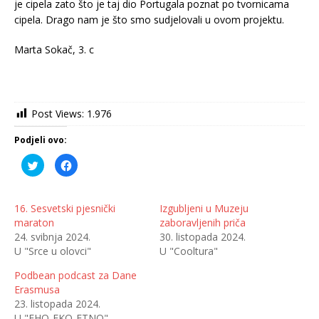
je cipela zato što je taj dio Portugala poznat po tvornicama
cipela. Drago nam je što smo sudjelovali u ovom projektu.
Marta Sokač, 3. c
Post Views:
1.976
Podjeli ovo:
P
K
o
l
d
i
i
k
j
o
e
m
16. Sesvetski pjesnički
Izgubljeni u Muzeju
l
p
maraton
zaboravljenih priča
i
o
n
d
24. svibnja 2024.
30. listopada 2024.
a
i
T
j
U "Srce u olovci"
U "Cooltura"
w
e
i
l
t
i
Podbean podcast za Dane
t
t
Erasmusa
e
e
r
n
23. listopada 2024.
u
a
(
F
U "EHO-EKO-ETNO"