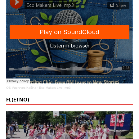
OŠ Vugrovec-Kašina
·
Eco Makers Live_mp3
FL(ETNO)