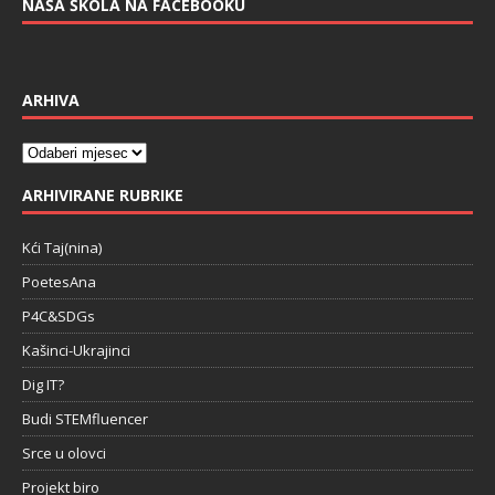
NAŠA ŠKOLA NA FACEBOOKU
ARHIVA
ARHIVIRANE RUBRIKE
Kći Taj(nina)
PoetesAna
P4C&SDGs
Kašinci-Ukrajinci
Dig IT?
Budi STEMfluencer
Srce u olovci
Projekt biro