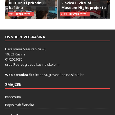
kulturnu i prirodnu
Slavica u Virtual
baštinu
Museum Night projektu
8. LIPNJA 2026.
22. SIJEČNJA 2026.
OŠ VUGROVEC-KAŠINA
Ulica Ivana Mažuranića 43,
10362 Kašina
01/2055035
ured@os-vugrovec-kasina.skole.hr
Web stranica škole:
os-vugrovec-kasina.skole.hr
ZMAJČEK
Impresum
Popis svih članaka