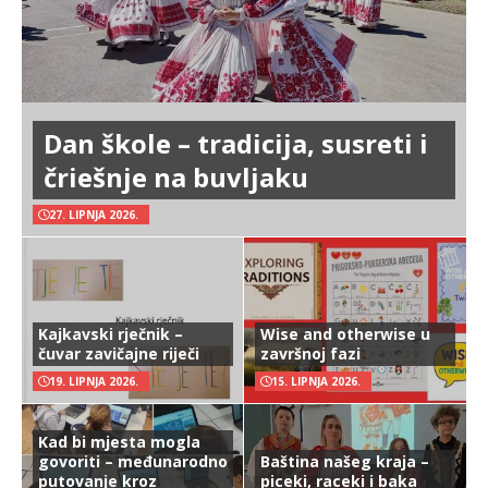
Dan škole – tradicija, susreti i
čriešnje na buvljaku
27. LIPNJA 2026.
Kajkavski rječnik –
Wise and otherwise u
čuvar zavičajne riječi
završnoj fazi
19. LIPNJA 2026.
15. LIPNJA 2026.
Kad bi mjesta mogla
govoriti – međunarodno
Baština našeg kraja –
putovanje kroz
piceki, raceki i baka