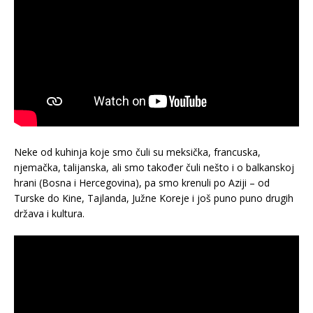
Neke od kuhinja koje smo čuli su meksička, francuska,
njemačka, talijanska, ali smo također čuli nešto i o balkanskoj
hrani (Bosna i Hercegovina), pa smo krenuli po Aziji – od
Turske do Kine, Tajlanda, Južne Koreje i još puno puno drugih
država i kultura.