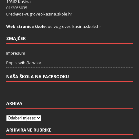
10362 Kašina
01/2055035
ured@os-vugrovec-kasina.skole.hr
Web stranica škole:
os-vugrovec-kasina.skole.hr
ZMAJČEK
Impresum
Popis svih članaka
NAŠA ŠKOLA NA FACEBOOKU
ARHIVA
ARHIVIRANE RUBRIKE