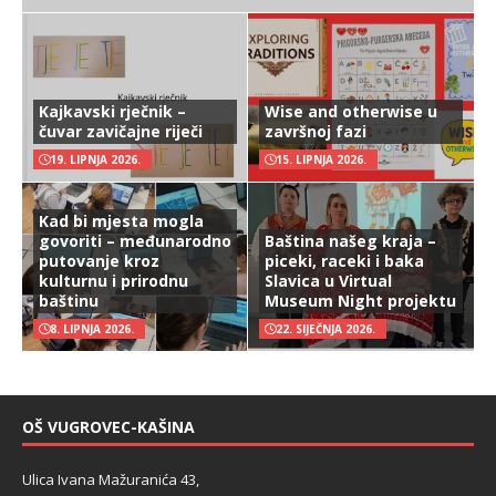
Kajkavski rječnik –
Wise and otherwise u
čuvar zavičajne riječi
završnoj fazi
19. LIPNJA 2026.
15. LIPNJA 2026.
Kad bi mjesta mogla
govoriti – međunarodno
Baština našeg kraja –
putovanje kroz
piceki, raceki i baka
kulturnu i prirodnu
Slavica u Virtual
baštinu
Museum Night projektu
8. LIPNJA 2026.
22. SIJEČNJA 2026.
OŠ VUGROVEC-KAŠINA
Ulica Ivana Mažuranića 43,