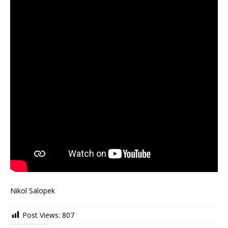
Nikol Salopek
Post Views:
807