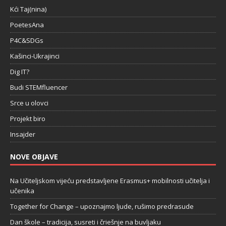
Kći Taj(nina)
PoetesAna
P4C&SDGs
Kašinci-Ukrajinci
Dig IT?
Budi STEMfluencer
Srce u olovci
Projekt biro
Insajder
NOVE OBJAVE
Na Učiteljskom vijeću predstavljene Erasmus+ mobilnosti učitelja i
učenika
Together for Change – upoznajmo ljude, rušimo predrasude
Dan škole – tradicija, susreti i čriešnje na buvljaku