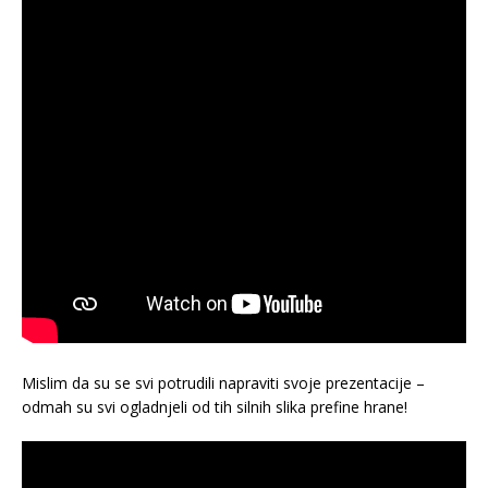
Mislim da su se svi potrudili napraviti svoje prezentacije –
odmah su svi ogladnjeli od tih silnih slika prefine hrane!