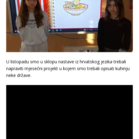
U listopadu smo u sklopu nastave iz hrvatskog jezika trebali
napraviti mjesečni projekt u kojem smo trebali opisati kuhinju
neke države.