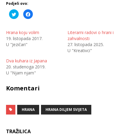
Podjeli ovo:
P
K
o
l
d
i
i
k
j
o
e
m
Hrana koju volim
Literarni radovi o hrani i
l
p
19. listopada 2017.
zahvalnosti
i
o
n
d
U "Jezičari"
27. listopada 2025.
a
i
T
j
U "Kreativci"
w
e
i
l
t
i
Dva kuhara iz Japana
t
t
20. studenoga 2019.
e
e
r
n
U "Njam njam"
u
a
(
F
O
a
t
c
Komentari
v
e
a
b
r
o
a
o
s
k
e
u
HRANA
HRANA DILJEM SVIJETA
u
(
n
O
o
t
v
v
o
a
m
r
TRAŽILICA
p
a