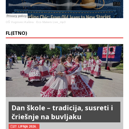
OŠ Vugrovec-Kašina
·
Eco Makers Live_mp3
FL(ETNO)
Dan škole – tradicija, susreti i
čriešnje na buvljaku
27. LIPNJA 2026.