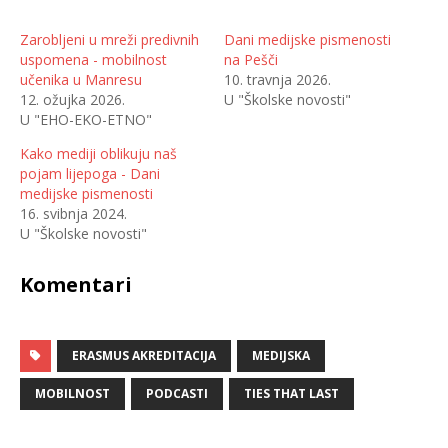
i
k
j
o
e
m
Zarobljeni u mreži predivnih
Dani medijske pismenosti
l
p
uspomena - mobilnost
na Pešči
i
o
n
d
učenika u Manresu
10. travnja 2026.
a
i
T
j
12. ožujka 2026.
U "Školske novosti"
w
e
U "EHO-EKO-ETNO"
i
l
t
i
t
t
Kako mediji oblikuju naš
e
e
r
n
pojam lijepoga - Dani
u
a
(
F
medijske pismenosti
O
a
16. svibnja 2024.
t
c
v
e
U "Školske novosti"
a
b
r
o
a
o
s
k
Komentari
e
u
u
(
n
O
o
t
v
v
o
a
ERASMUS AKREDITACIJA
MEDIJSKA
m
r
p
a
r
s
MOBILNOST
PODCASTI
TIES THAT LAST
o
e
z
u
o
n
r
o
u
v