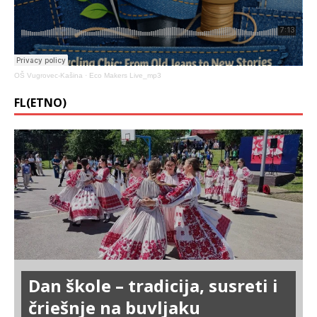
OŠ Vugrovec-Kašina
·
Eco Makers Live_mp3
FL(ETNO)
Dan škole – tradicija, susreti i
čriešnje na buvljaku