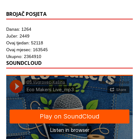
u
)
BROJAČ POSJETA
Danas: 1264
Jučer: 2449
Ovaj tjedan: 52118
Ovaj mjesec: 163545
Ukupno: 2364910
SOUNDCLOUD