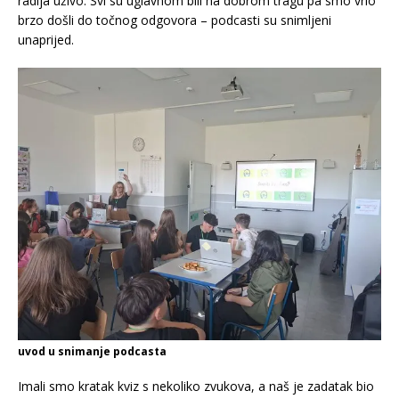
radija uživo. Svi su uglavnom bili na dobrom tragu pa smo vrlo
brzo došli do točnog odgovora – podcasti su snimljeni
unaprijed.
uvod u snimanje podcasta
Imali smo kratak kviz s nekoliko zvukova, a naš je zadatak bio