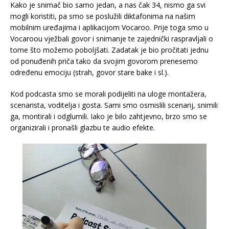
Kako je snimač bio samo jedan, a nas čak 34, nismo ga svi
mogli koristiti, pa smo se poslužili diktafonima na našim
mobilnim uređajima i aplikacijom Vocaroo. Prije toga smo u
Vocaroou vježbali govor i snimanje te zajednički raspravljali o
tome što možemo poboljšati. Zadatak je bio pročitati jednu
od ponuđenih priča tako da svojim govorom prenesemo
određenu emociju (strah, govor stare bake i sl.).
Kod podcasta smo se morali podijeliti na uloge montažera,
scenarista, voditelja i gosta. Sami smo osmislili scenarij, snimili
ga, montirali i odglumili. Iako je bilo zahtjevno, brzo smo se
organizirali i pronašli glazbu te audio efekte.