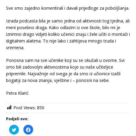
Sve smo zajedno komentirali i davali prijedloge za poboljšanja.
Izrada podcasta bila je samo jedna od aktivnosti tog tjedna, ali
meni posebno draga. Kako odlazim iz ove škole, bilo mi je
iznimno drago vidjeti koliko učenici znaju i žele učiti o montaži i
digitalnim alatima. To nije lako i zahtijeva mnogo truda i
vremena.
Ponosna sam na sve učenike koji su se okušali u ovome. Svi
smo bili zadovoljni aktivnostima koje su naše učiteljice
pripremile. Najvažnije od svega je da smo iz učionice izašli
bogatiji za nova znanja, vještine i – ponosni na sebe.
Petra Klarić
Post Views:
850
Podjeli ovo:
P
K
o
l
d
i