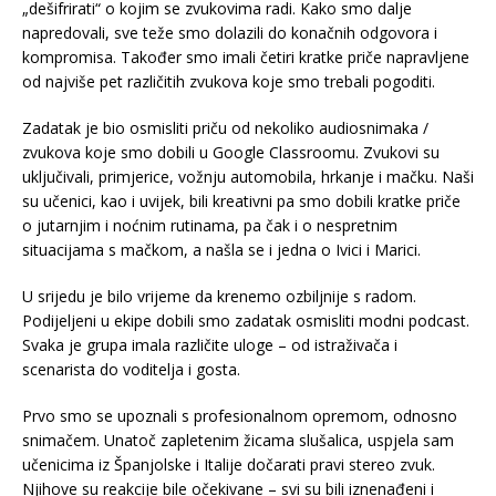
„dešifrirati“ o kojim se zvukovima radi. Kako smo dalje
napredovali, sve teže smo dolazili do konačnih odgovora i
kompromisa. Također smo imali četiri kratke priče napravljene
od najviše pet različitih zvukova koje smo trebali pogoditi.
Zadatak je bio osmisliti priču od nekoliko audiosnimaka /
zvukova koje smo dobili u Google Classroomu. Zvukovi su
uključivali, primjerice, vožnju automobila, hrkanje i mačku. Naši
su učenici, kao i uvijek, bili kreativni pa smo dobili kratke priče
o jutarnjim i noćnim rutinama, pa čak i o nespretnim
situacijama s mačkom, a našla se i jedna o Ivici i Marici.
U srijedu je bilo vrijeme da krenemo ozbiljnije s radom.
Podijeljeni u ekipe dobili smo zadatak osmisliti modni podcast.
Svaka je grupa imala različite uloge – od istraživača i
scenarista do voditelja i gosta.
Prvo smo se upoznali s profesionalnom opremom, odnosno
snimačem. Unatoč zapletenim žicama slušalica, uspjela sam
učenicima iz Španjolske i Italije dočarati pravi stereo zvuk.
Njihove su reakcije bile očekivane – svi su bili iznenađeni i