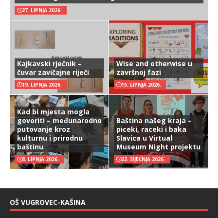
27. LIPNJA 2026.
Kajkavski rječnik –
Wise and otherwise u
čuvar zavičajne riječi
završnoj fazi
19. LIPNJA 2026.
15. LIPNJA 2026.
Kad bi mjesta mogla
govoriti – međunarodno
Baština našeg kraja –
putovanje kroz
piceki, raceki i baka
kulturnu i prirodnu
Slavica u Virtual
baštinu
Museum Night projektu
8. LIPNJA 2026.
22. SIJEČNJA 2026.
OŠ VUGROVEC-KAŠINA