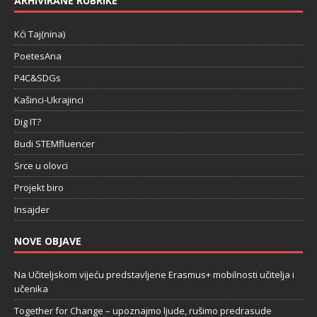
ARHIVIRANE RUBRIKE
Kći Taj(nina)
PoetesAna
P4C&SDGs
Kašinci-Ukrajinci
Dig IT?
Budi STEMfluencer
Srce u olovci
Projekt biro
Insajder
NOVE OBJAVE
Na Učiteljskom vijeću predstavljene Erasmus+ mobilnosti učitelja i
učenika
Together for Change – upoznajmo ljude, rušimo predrasude