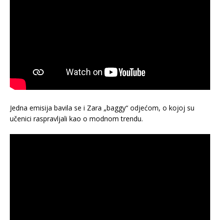
Jedna emisija bavila se i Zara „baggy“ odjećom, o kojoj su
učenici raspravljali kao o modnom trendu.