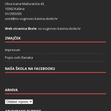
Ulica Ivana Mažuranića 43,
10362 Kašina
01/2055035
ured@os-vugrovec-kasina.skole.hr
Web stranica škole:
os-vugrovec-kasina.skole.hr
ZMAJČEK
Impresum
Popis svih članaka
NAŠA ŠKOLA NA FACEBOOKU
ARHIVA