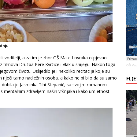
adnju
i voditelji, a zatim je zbor OŠ Mate Lovraka otpjevao
iz filmova Družba Pere Kvržice i Vlak u snijegu. Nakon toga
OŠ Vug
egovom životu. Uslijedilo je i nekoliko recitacija koje su
nih riječi tamo nadležnih osoba, a kako ne bi bilo da su samo
FL(
n dobila je Jasminka Tihi-Stepanić, sa svojim romanom
a s mentalnim zdravljem naših vršnjaka i kako umjetnost