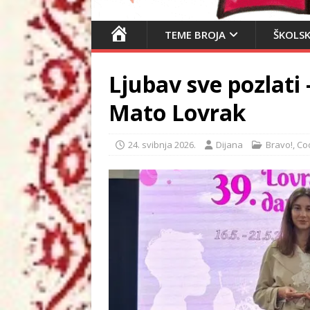
N
TEME BROJA
ŠKOLSK
A
S
Ljubav sve pozlati
L
O
Mato Lovrak
V
N
24. svibnja 2026.
Dijana
Bravo!
,
Co
I
C
A