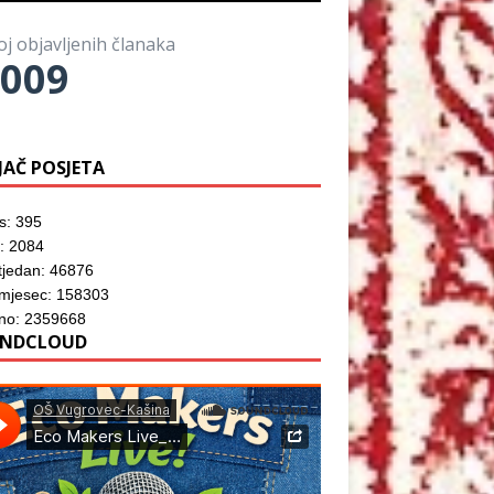
o
)
o
z
r
m
o
u
p
r
)
oj objavljenih članaka
r
u
o
009
)
z
o
r
u
)
JAČ POSJETA
s: 395
: 2084
tjedan: 46876
 mjesec: 158303
no: 2359668
NDCLOUD