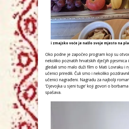
i zmajsko voće je našlo svoje mjesto na pl
Oko podne je započeo program koji su otvoril
nekoliko poznatih hrvatskih dječjih pjesmica 
gledali smo malo duži film o Mati Lovraku i nj
učenici priredili. Čuli smo i nekoliko pozdrav
učenici nagrađeni. Nagradu za najbolji roma
‘Djevojka u sjeni tuge’ koji govori o borbam
spašava.