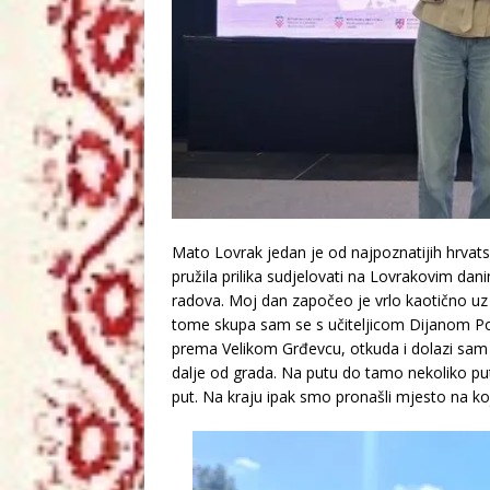
Mato Lovrak jedan je od najpoznatijih hrvatsk
pružila prilika sudjelovati na Lovrakovim dan
radova. Moj dan započeo je vrlo kaotično uz i
tome skupa sam se s učiteljicom Dijanom Po
prema Velikom Grđevcu, otkuda i dolazi sam 
dalje od grada. Na putu do tamo nekoliko puta
put. Na kraju ipak smo pronašli mjesto na k