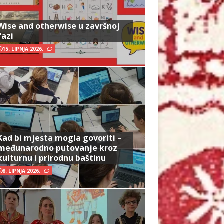
Wise and otherwise u završnoj
fazi
15. LIPNJA 2026.
Kad bi mjesta mogla govoriti –
međunarodno putovanje kroz
kulturnu i prirodnu baštinu
8. LIPNJA 2026.