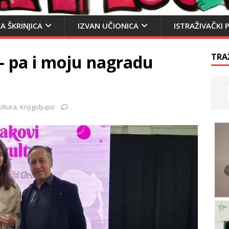
A ŠKRINJICA
IZVAN UČIONICA
ISTRAŽIVAČKI 
 – pa i moju nagradu
TRA
oltura
,
Knjigoljupci