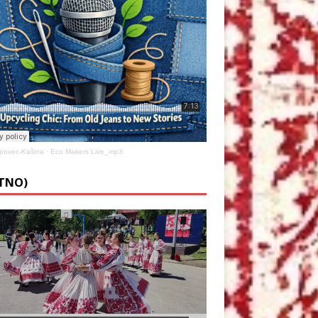
rovec-Kašina
·
Eco Makers Live_mp3
ETNO)