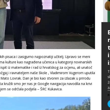
P
G
p
p
t
m
i
p
b
[
P
A
ih pisaca i zasigurno najpoznatiji učitelj. Upravo se meni
P
k
„
P
ima kulture kao nagrađena učenica u kategoriji novinarskih
s
u
spit iz matematike i rad iz hrvatskog za ocjenu, ali unatoč
s
ž
T
žgaj i ravnateljem naše škole , Vladimirom Vugerom uputila
i
s
P
Mato Lovrak. Dan je bio kao stvoren za izlazak u prirodu
2
P
 kružili smo jer nas je Google navigacija navodila na krivi
z
ojem se održala podjela – ŠRC Kukavica.
P