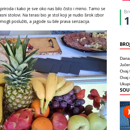
riroda i kako je sve oko nas bilo čisto i mirno. Tamo se
Br
sni stolovi. Na terasi bio je stol koji je nudio širok izbor
1
ogli poslužiti, a jagode su bile prava senzacija.
BRO
Dana
Jučer
Ovaj 
Ovaj
Ukup
SOU