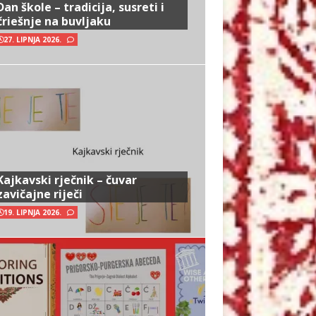
Dan škole – tradicija, susreti i
čriešnje na buvljaku
27. LIPNJA 2026.
Kajkavski rječnik – čuvar
zavičajne riječi
19. LIPNJA 2026.