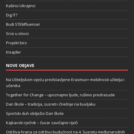
Kašinci-Ukrajinci
Dig IT?
Budi STEMfluencer
Srce u olovci
Projekt biro
Insajder
NOVE OBJAVE
Na Učiteljskom vijeću predstavljene Erasmus+ mobilnosti učitelja i
učenika
Together for Change – upoznajmo ljude, rušimo predrasude
Dan škole – tradicija, susreti i čriešnje na buvljaku
Sportski duh obilježio Dan škole
Kajkavski rječnik – čuvar zavičajne riječi
Održiva hrana za održivu budućnost na 4. Susretu međunarodnih