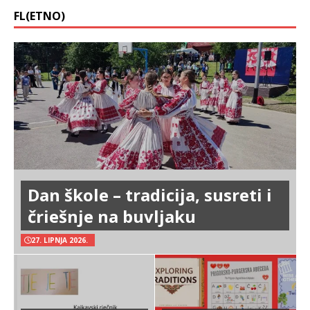
FL(ETNO)
Dan škole – tradicija, susreti i
čriešnje na buvljaku
27. LIPNJA 2026.