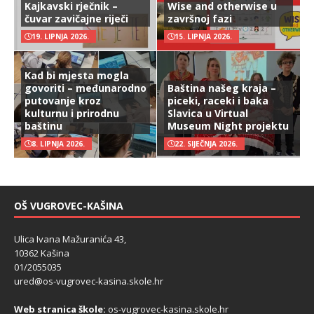
Kajkavski rječnik –
Wise and otherwise u
čuvar zavičajne riječi
završnoj fazi
19. LIPNJA 2026.
15. LIPNJA 2026.
Kad bi mjesta mogla
govoriti – međunarodno
Baština našeg kraja –
putovanje kroz
piceki, raceki i baka
kulturnu i prirodnu
Slavica u Virtual
baštinu
Museum Night projektu
8. LIPNJA 2026.
22. SIJEČNJA 2026.
OŠ VUGROVEC-KAŠINA
Ulica Ivana Mažuranića 43,
10362 Kašina
01/2055035
ured@os-vugrovec-kasina.skole.hr
Web stranica škole:
os-vugrovec-kasina.skole.hr