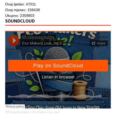
Ovaj tjedan: 47011
Ovaj mjesec: 158438
Ukupno: 2359803
SOUNDCLOUD
OŠ Vugrovec-Kašina
·
Eco Makers Live_mp3