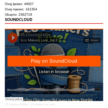
Ovaj tjedan: 49927
Ovaj mjesec: 161354
Ukupno: 2362719
SOUNDCLOUD
OŠ Vugrovec-Kašina
·
Eco Makers Live_mp3