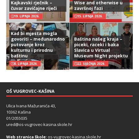
Kajkavski rječnik –
Wise and otherwise u
čuvar zavičajne riječi
završnoj fazi
19. LIPNJA 2026.
15. LIPNJA 2026.
Kad bi mjesta mogla
govoriti – međunarodno
Baština našeg kraja –
putovanje kroz
piceki, raceki i baka
kulturnu i prirodnu
Slavica u Virtual
baštinu
Museum Night projektu
8. LIPNJA 2026.
22. SIJEČNJA 2026.
OŠ VUGROVEC-KAŠINA
Ulica Ivana Mažuranića 43,
10362 Kašina
01/2055035
ured@os-vugrovec-kasina.skole.hr
Web stranica škole:
os-vugrovec-kasina.skole.hr