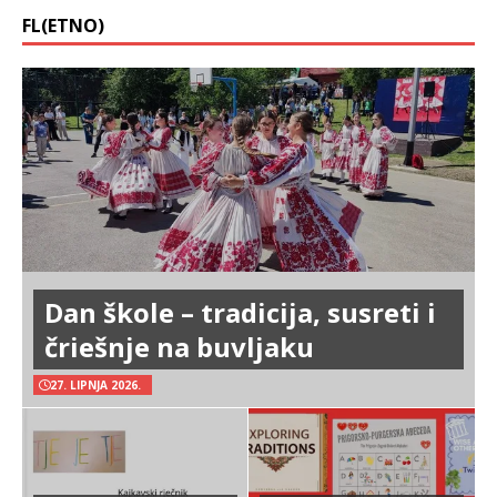
FL(ETNO)
Dan škole – tradicija, susreti i
čriešnje na buvljaku
27. LIPNJA 2026.