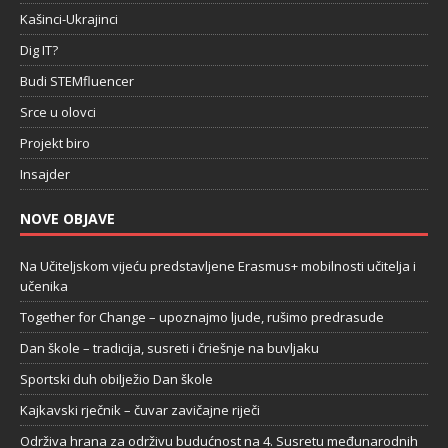
Kašinci-Ukrajinci
Dig IT?
Budi STEMfluencer
Srce u olovci
Projekt biro
Insajder
NOVE OBJAVE
Na Učiteljskom vijeću predstavljene Erasmus+ mobilnosti učitelja i
učenika
Together for Change – upoznajmo ljude, rušimo predrasude
Dan škole – tradicija, susreti i čriešnje na buvljaku
Sportski duh obilježio Dan škole
Kajkavski rječnik – čuvar zavičajne riječi
Održiva hrana za održivu budućnost na 4. Susretu međunarodnih