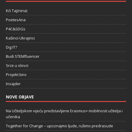
Kći Taj(nina)
PoetesAna
P4C&SDGs
Kašinci-Ukrajinci
Dig IT?
Budi STEMfluencer
Srce u olovci
Projekt biro
Insajder
NOVE OBJAVE
Na Učiteljskom vijeću predstavljene Erasmus+ mobilnosti učitelja i
učenika
Together for Change – upoznajmo ljude, rušimo predrasude