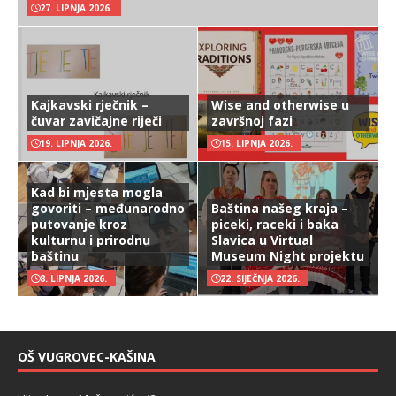
27. LIPNJA 2026.
Kajkavski rječnik –
Wise and otherwise u
čuvar zavičajne riječi
završnoj fazi
19. LIPNJA 2026.
15. LIPNJA 2026.
Kad bi mjesta mogla
govoriti – međunarodno
Baština našeg kraja –
putovanje kroz
piceki, raceki i baka
kulturnu i prirodnu
Slavica u Virtual
baštinu
Museum Night projektu
8. LIPNJA 2026.
22. SIJEČNJA 2026.
OŠ VUGROVEC-KAŠINA