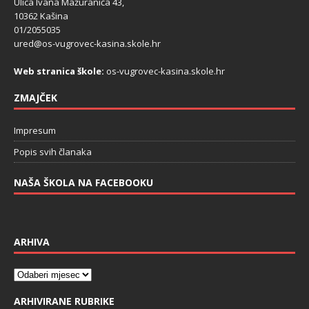
Ulica Ivana Mažuranića 43,
10362 Kašina
01/2055035
ured@os-vugrovec-kasina.skole.hr
Web stranica škole:
os-vugrovec-kasina.skole.hr
ZMAJČEK
Impresum
Popis svih članaka
NAŠA ŠKOLA NA FACEBOOKU
ARHIVA
ARHIVIRANE RUBRIKE