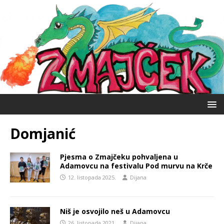
Domjanić
Pjesma o Zmajčeku pohvaljena u
Adamovcu na festivalu Pod murvu na Krče
12. listopada 2025.
Dijana
Niš je osvojilo neš u Adamovcu
26. listopada 2021.
Dijana