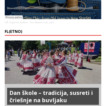
OŠ Vugrovec-Kašina
·
Eco Makers Live_mp3
FL(ETNO)
Dan škole – tradicija, susreti i
čriešnje na buvljaku