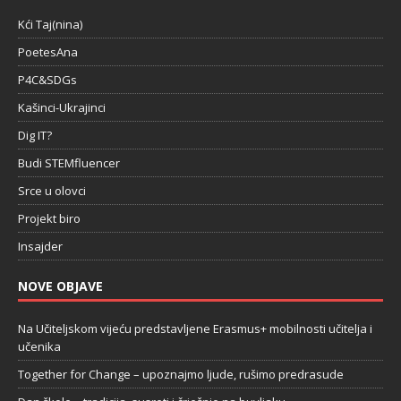
Kći Taj(nina)
PoetesAna
P4C&SDGs
Kašinci-Ukrajinci
Dig IT?
Budi STEMfluencer
Srce u olovci
Projekt biro
Insajder
NOVE OBJAVE
Na Učiteljskom vijeću predstavljene Erasmus+ mobilnosti učitelja i
učenika
Together for Change – upoznajmo ljude, rušimo predrasude