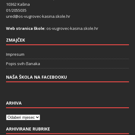
10362 Kašina
01/2055035
ured@os-vugrovec-kasina.skole.hr
Web stranica škole:
os-vugrovec-kasina.skole.hr
ZMAJČEK
Impresum
Popis svih članaka
NAŠA ŠKOLA NA FACEBOOKU
ARHIVA
ARHIVIRANE RUBRIKE