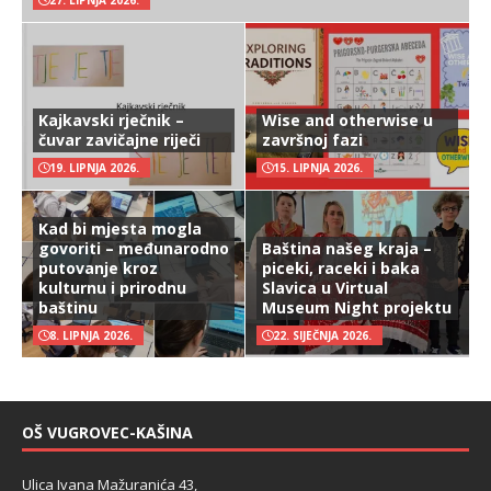
27. LIPNJA 2026.
Kajkavski rječnik –
Wise and otherwise u
čuvar zavičajne riječi
završnoj fazi
19. LIPNJA 2026.
15. LIPNJA 2026.
Kad bi mjesta mogla
govoriti – međunarodno
Baština našeg kraja –
putovanje kroz
piceki, raceki i baka
kulturnu i prirodnu
Slavica u Virtual
baštinu
Museum Night projektu
8. LIPNJA 2026.
22. SIJEČNJA 2026.
OŠ VUGROVEC-KAŠINA
Ulica Ivana Mažuranića 43,