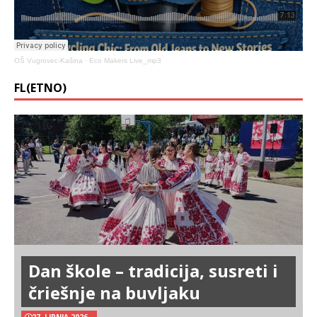
OŠ Vugrovec-Kašina
·
Eco Makers Live_mp3
FL(ETNO)
Dan škole – tradicija, susreti i
čriešnje na buvljaku