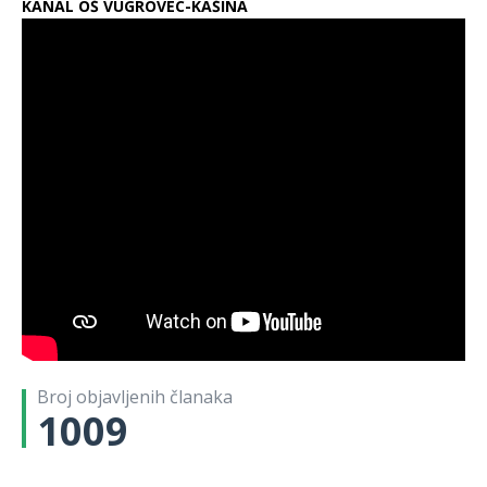
KANAL OŠ VUGROVEC-KAŠINA
Broj objavljenih članaka
1009