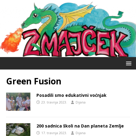
Green Fusion
Posadili smo edukativni voćnjak
23. travnja 2023.
Dijana
200 sadnica školi na Dan planeta Zemlje
17. travnja 2023.
Dijana