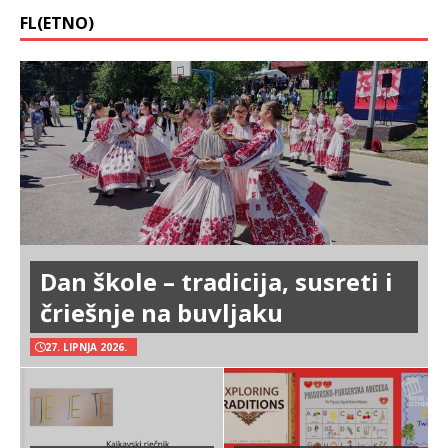
FL(ETNO)
Dan škole – tradicija, susreti i
čriešnje na buvljaku
27. LIPNJA 2026.