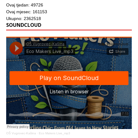
Ovaj tjedan: 49726
Ovaj mjesec: 161153
Ukupno: 2362518
SOUNDCLOUD
OŠ Vugrovec-Kašina
·
Eco Makers Live_mp3