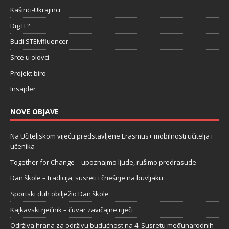
Kašinci-Ukrajinci
Dig IT?
Budi STEMfluencer
Srce u olovci
Projekt biro
Insajder
NOVE OBJAVE
Na Učiteljskom vijeću predstavljene Erasmus+ mobilnosti učitelja i
učenika
Together for Change – upoznajmo ljude, rušimo predrasude
Dan škole – tradicija, susreti i čriešnje na buvljaku
Sportski duh obilježio Dan škole
Kajkavski rječnik – čuvar zavičajne riječi
Održiva hrana za održivu budućnost na 4. Susretu međunarodnih