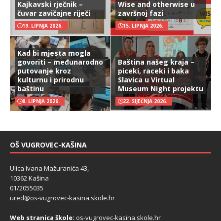
Kajkavski rječnik –
Wise and otherwise u
čuvar zavičajne riječi
završnoj fazi
19. LIPNJA 2026.
15. LIPNJA 2026.
Kad bi mjesta mogla
govoriti – međunarodno
Baština našeg kraja –
putovanje kroz
piceki, raceki i baka
kulturnu i prirodnu
Slavica u Virtual
baštinu
Museum Night projektu
8. LIPNJA 2026.
22. SIJEČNJA 2026.
OŠ VUGROVEC-KAŠINA
Ulica Ivana Mažuranića 43,
10362 Kašina
01/2055035
ured@os-vugrovec-kasina.skole.hr
Web stranica škole:
os-vugrovec-kasina.skole.hr