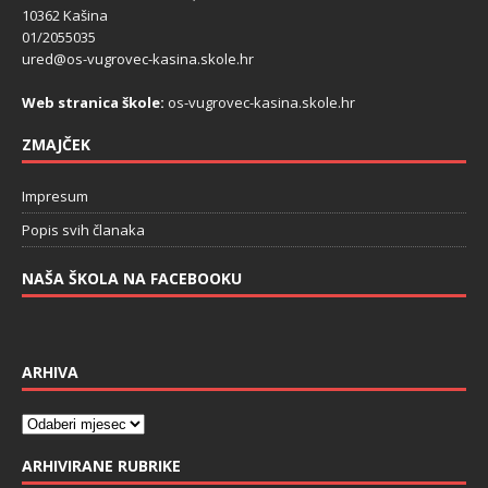
10362 Kašina
01/2055035
ured@os-vugrovec-kasina.skole.hr
Web stranica škole:
os-vugrovec-kasina.skole.hr
ZMAJČEK
Impresum
Popis svih članaka
NAŠA ŠKOLA NA FACEBOOKU
ARHIVA
ARHIVIRANE RUBRIKE