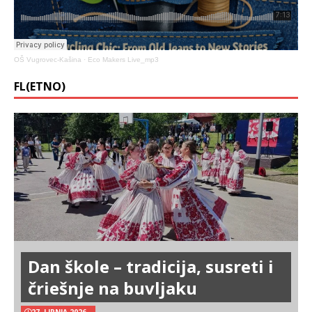
OŠ Vugrovec-Kašina
·
Eco Makers Live_mp3
FL(ETNO)
Dan škole – tradicija, susreti i
čriešnje na buvljaku