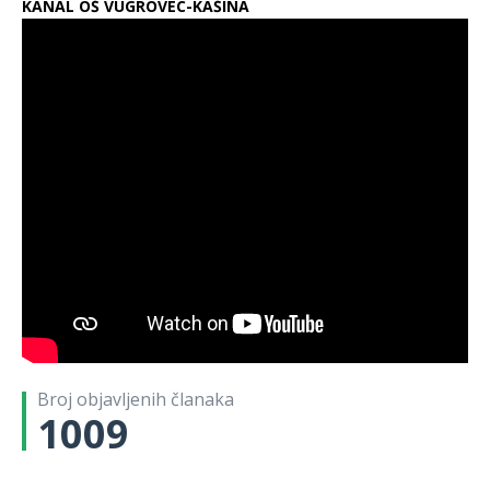
KANAL OŠ VUGROVEC-KAŠINA
Broj objavljenih članaka
1009