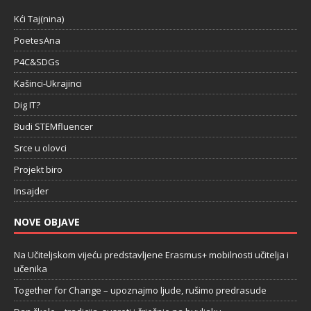
Kći Taj(nina)
PoetesAna
P4C&SDGs
Kašinci-Ukrajinci
Dig IT?
Budi STEMfluencer
Srce u olovci
Projekt biro
Insajder
NOVE OBJAVE
Na Učiteljskom vijeću predstavljene Erasmus+ mobilnosti učitelja i
učenika
Together for Change – upoznajmo ljude, rušimo predrasude