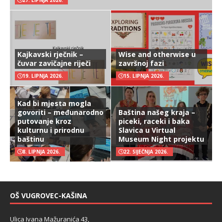
27. LIPNJA 2026.
Kajkavski rječnik –
Wise and otherwise u
čuvar zavičajne riječi
završnoj fazi
19. LIPNJA 2026.
15. LIPNJA 2026.
Kad bi mjesta mogla
govoriti – međunarodno
Baština našeg kraja –
putovanje kroz
piceki, raceki i baka
kulturnu i prirodnu
Slavica u Virtual
baštinu
Museum Night projektu
8. LIPNJA 2026.
22. SIJEČNJA 2026.
OŠ VUGROVEC-KAŠINA
Ulica Ivana Mažuranića 43,