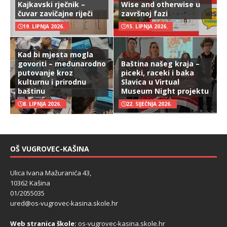
Kajkavski rječnik –
Wise and otherwise u
čuvar zavičajne riječi
završnoj fazi
19. LIPNJA 2026.
15. LIPNJA 2026.
Kad bi mjesta mogla
govoriti – međunarodno
Baština našeg kraja –
putovanje kroz
piceki, raceki i baka
kulturnu i prirodnu
Slavica u Virtual
baštinu
Museum Night projektu
8. LIPNJA 2026.
22. SIJEČNJA 2026.
OŠ VUGROVEC-KAŠINA
Ulica Ivana Mažuranića 43,
10362 Kašina
01/2055035
ured@os-vugrovec-kasina.skole.hr
Web stranica škole:
os-vugrovec-kasina.skole.hr