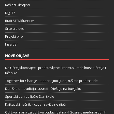
Kašinci-Ukrajinci
Dig IT?
Budi STEMfluencer
Srce u olovci
Projekt biro
Insajder
NOVE OBJAVE
Na Učiteljskom vijeću predstavljene Erasmus+ mobilnosti učitelja i
učenika
Together for Change – upoznajmo ljude, rušimo predrasude
Dan škole – tradicija, susreti i čriešnje na buvljaku
Sportski duh obilježio Dan škole
Kajkavski rječnik – čuvar zavičajne riječi
Održiva hrana za održivu budućnost na 4. Susretu međunarodnih