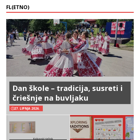
FL(ETNO)
Dan škole – tradicija, susreti i
čriešnje na buvljaku
27. LIPNJA 2026.