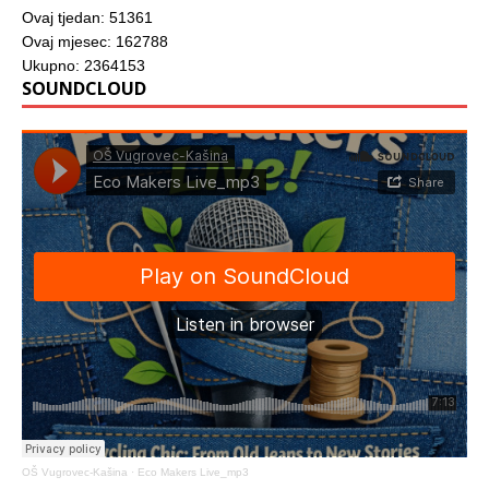
Ovaj tjedan: 51361
Ovaj mjesec: 162788
Ukupno: 2364153
SOUNDCLOUD
OŠ Vugrovec-Kašina
·
Eco Makers Live_mp3