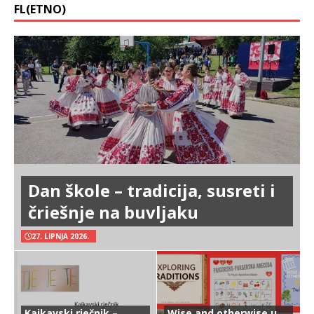
FL(ETNO)
Dan škole – tradicija, susreti i
čriešnje na buvljaku
27. LIPNJA 2026.
Kajkavski rječnik –
Wise and otherwise u