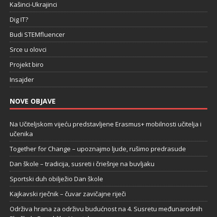
Kašinci-Ukrajinci
Dig IT?
Budi STEMfluencer
Srce u olovci
Projekt biro
Insajder
NOVE OBJAVE
Na Učiteljskom vijeću predstavljene Erasmus+ mobilnosti učitelja i
učenika
Together for Change – upoznajmo ljude, rušimo predrasude
Dan škole – tradicija, susreti i čriešnje na buvljaku
Sportski duh obilježio Dan škole
Kajkavski rječnik – čuvar zavičajne riječi
Održiva hrana za održivu budućnost na 4. Susretu međunarodnih