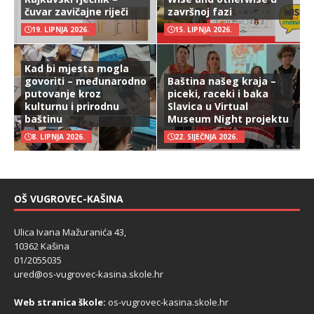
čuvar zavičajne riječi
završnoj fazi
19. LIPNJA 2026.
15. LIPNJA 2026.
Kad bi mjesta mogla
govoriti – međunarodno
Baština našeg kraja –
putovanje kroz
piceki, raceki i baka
kulturnu i prirodnu
Slavica u Virtual
baštinu
Museum Night projektu
8. LIPNJA 2026.
22. SIJEČNJA 2026.
OŠ VUGROVEC-KAŠINA
Ulica Ivana Mažuranića 43,
10362 Kašina
01/2055035
ured@os-vugrovec-kasina.skole.hr
Web stranica škole:
os-vugrovec-kasina.skole.hr