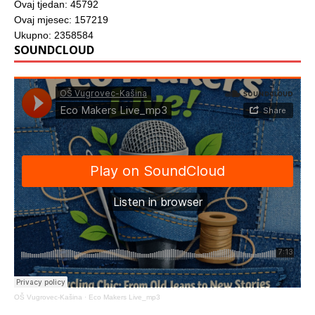
Ovaj tjedan: 45792
Ovaj mjesec: 157219
Ukupno: 2358584
SOUNDCLOUD
OŠ Vugrovec-Kašina
·
Eco Makers Live_mp3