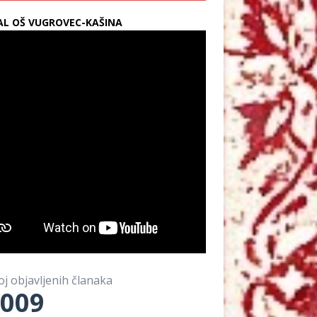
L OŠ VUGROVEC-KAŠINA
oj objavljenih članaka
009