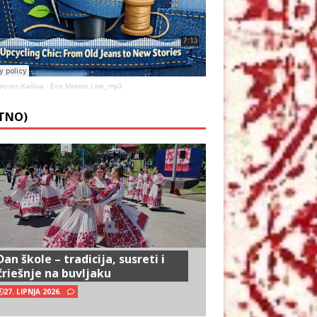
rovec-Kašina
·
Eco Makers Live_mp3
ETNO)
Dan škole – tradicija, susreti i
čriešnje na buvljaku
27. LIPNJA 2026.