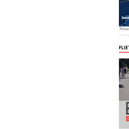
OŠ Vug
FL(