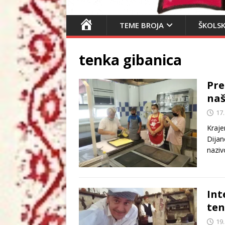
N
TEME BROJA
ŠKOLSK
A
S
tenka gibanica
L
O
Pre
V
naš
N
I
17.
C
Kraje
A
Dijan
naziv
Int
ten
19