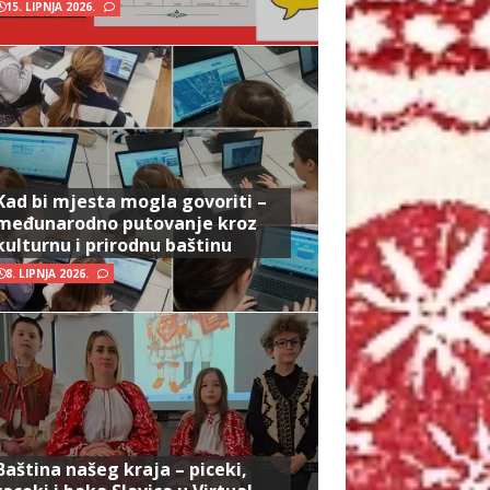
15. LIPNJA 2026.
Kad bi mjesta mogla govoriti –
međunarodno putovanje kroz
kulturnu i prirodnu baštinu
8. LIPNJA 2026.
Baština našeg kraja – piceki,