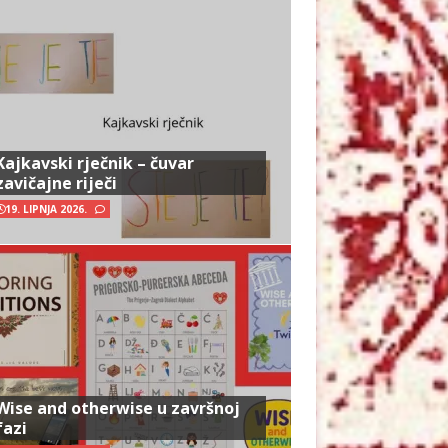
Kajkavski rječnik – čuvar
zavičajne riječi
19. LIPNJA 2026.
Wise and otherwise u završnoj
fazi