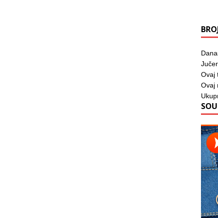
BRO
Dana
Jučer
Ovaj 
Ovaj
Ukup
SOU