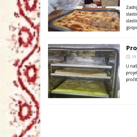
Zadnj
slast
slast
gospo
Pro
19.
U naš
proje
proči