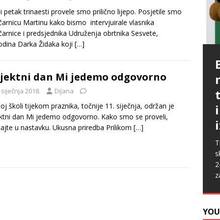
i petak trinaesti provele smo prilično lijepo. Posjetile smo
ičarnicu Martinu kako bismo intervjuirale vlasnika
ičarnice i predsjednika Udruženja obrtnika Sesvete,
dina Darka Židaka koji
[…]
P
G
p
p
jektni dan Mi jedemo odgovorno
t
m
i
 siječnja 2018.
Dijana
p
b
[
oj školi tijekom praznika, točnije 11. siječnja, održan je
P
A
ktni dan Mi jedemo odgovorno. Kako smo se proveli,
k
„
tajte u nastavku. Ukusna priredba Prilikom
[…]
s
u
s
ž
T
i
s
2
z
YOU