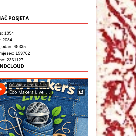
JAČ POSJETA
s: 1854
: 2084
tjedan: 48335
 mjesec: 159762
no: 2361127
NDCLOUD