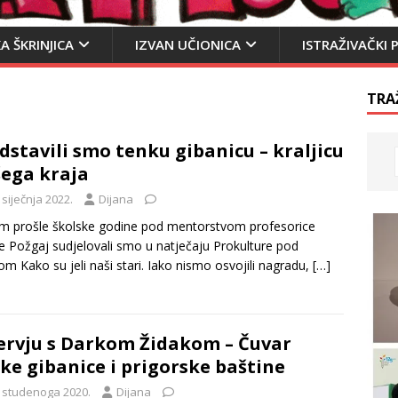
A ŠKRINJICA
IZVAN UČIONICA
ISTRAŽIVAČKI 
TRA
dstavili smo tenku gibanicu – kraljicu
ega kraja
 siječnja 2022.
Dijana
m prošle školske godine pod mentorstvom profesorice
e Požgaj sudjelovali smo u natječaju Prokulture pod
om Kako su jeli naši stari. Iako nismo osvojili nagradu,
[…]
ervju s Darkom Židakom – Čuvar
ke gibanice i prigorske baštine
. studenoga 2020.
Dijana