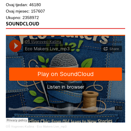
Ovaj tjedan: 46180
Ovaj mjesec: 157607
Ukupno: 2358972
SOUNDCLOUD
OŠ Vugrovec-Kašina
·
Eco Makers Live_mp3