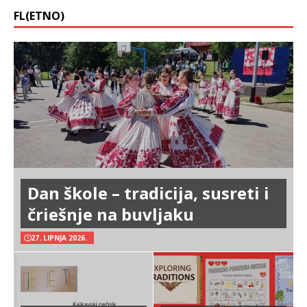
FL(ETNO)
Dan škole – tradicija, susreti i
čriešnje na buvljaku
27. LIPNJA 2026.