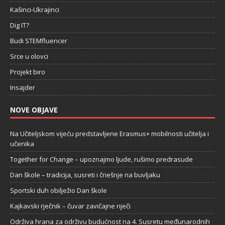
Kašinci-Ukrajinci
Dig IT?
Budi STEMfluencer
Srce u olovci
Projekt biro
Insajder
NOVE OBJAVE
Na Učiteljskom vijeću predstavljene Erasmus+ mobilnosti učitelja i
učenika
Together for Change – upoznajmo ljude, rušimo predrasude
Dan škole – tradicija, susreti i čriešnje na buvljaku
Sportski duh obilježio Dan škole
Kajkavski rječnik – čuvar zavičajne riječi
Održiva hrana za održivu budućnost na 4. Susretu međunarodnih