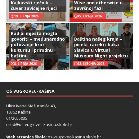
Kajkavski rječnik –
Wise and otherwise u
čuvar zavičajne riječi
završnoj fazi
19. LIPNJA 2026.
15. LIPNJA 2026.
Kad bi mjesta mogla
govoriti – međunarodno
Baština našeg kraja –
putovanje kroz
piceki, raceki i baka
kulturnu i prirodnu
Slavica u Virtual
baštinu
Museum Night projektu
8. LIPNJA 2026.
22. SIJEČNJA 2026.
OŠ VUGROVEC-KAŠINA
Ulica Ivana Mažuranića 43,
10362 Kašina
01/2055035
ured@os-vugrovec-kasina.skole.hr
Web stranica škole:
os-vugrovec-kasina.skole.hr