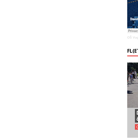
OŠ Vug
FL(