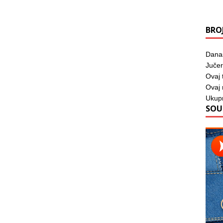
BRO
Dana
Jučer
Ovaj 
Ovaj
Ukup
SOU