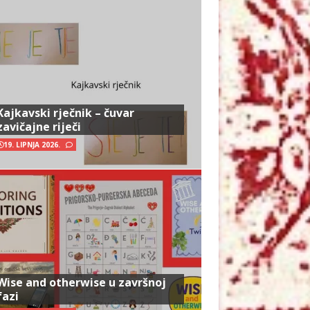
Kajkavski rječnik – čuvar
zavičajne riječi
19. LIPNJA 2026.
Wise and otherwise u završnoj
fazi