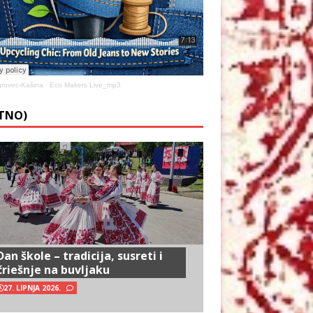
rovec-Kašina
·
Eco Makers Live_mp3
ETNO)
Dan škole – tradicija, susreti i
čriešnje na buvljaku
27. LIPNJA 2026.