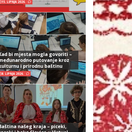
15. LIPNJA 2026.
Kad bi mjesta mogla govoriti –
međunarodno putovanje kroz
kulturnu i prirodnu baštinu
8. LIPNJA 2026.
Baština našeg kraja – piceki,