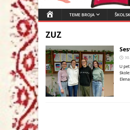
N
TEME BROJA
ŠKOLSK
A
S
ZUZ
L
O
Ses
V
N
30
I
U pet
C
škole
A
Elena