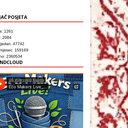
JAČ POSJETA
s: 1261
: 2084
tjedan: 47742
 mjesec: 159169
no: 2360534
NDCLOUD