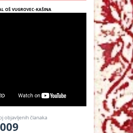
L OŠ VUGROVEC-KAŠINA
oj objavljenih članaka
009