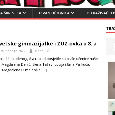
A ŠKRINJICA
IZVAN UČIONICA
ISTRAŽIVAČKI 
TRA
vetske gimnazijalke i ZUZ-ovka u 8. a
. studenoga 2022.
Dijana
ak, 11. studenog, 8.a razred posjetile su bivše učenice naše
: Magdalena Denić, Elena Tašev, Lucija i Ema Palikuća.
, Magdalena i Ema došle
[…]