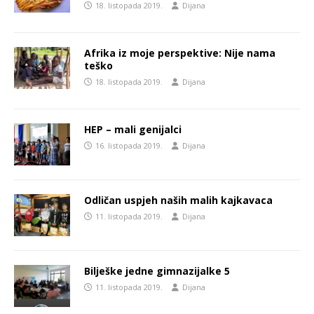
18. listopada 2019.
Dijana
Afrika iz moje perspektive: Nije nama
teško
18. listopada 2019.
Dijana
HEP – mali genijalci
16. listopada 2019.
Dijana
Odličan uspjeh naših malih kajkavaca
11. listopada 2019.
Dijana
Bilješke jedne gimnazijalke 5
11. listopada 2019.
Dijana