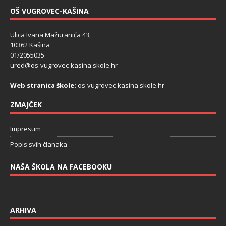
OŠ VUGROVEC-KAŠINA
Ulica Ivana Mažuranića 43,
10362 Kašina
01/2055035
ured@os-vugrovec-kasina.skole.hr
Web stranica škole:
os-vugrovec-kasina.skole.hr
ZMAJČEK
Impresum
Popis svih članaka
NAŠA ŠKOLA NA FACEBOOKU
ARHIVA