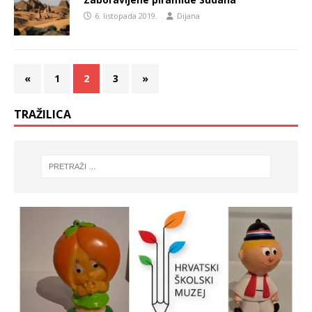
6. listopada 2019.
Dijana
«
1
2
3
»
TRAŽILICA