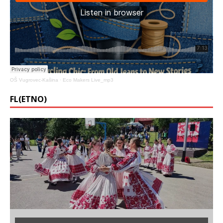
OŠ Vugrovec-Kašina
·
Eco Makers Live_mp3
FL(ETNO)