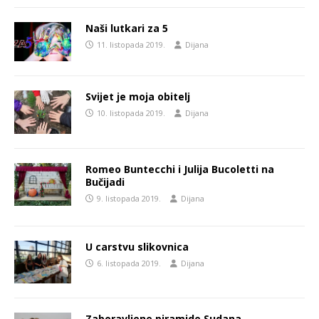
Naši lutkari za 5
11. listopada 2019.
Dijana
Svijet je moja obitelj
10. listopada 2019.
Dijana
Romeo Buntecchi i Julija Bucoletti na
Bučijadi
9. listopada 2019.
Dijana
U carstvu slikovnica
6. listopada 2019.
Dijana
Zaboravljene piramide Sudana