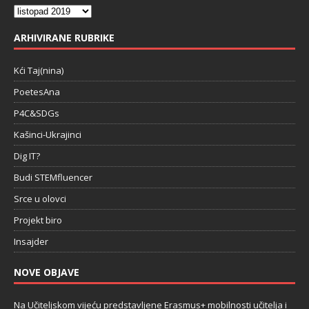
ARHIVIRANE RUBRIKE
Kći Taj(nina)
PoetesAna
P4C&SDGs
Kašinci-Ukrajinci
Dig IT?
Budi STEMfluencer
Srce u olovci
Projekt biro
Insajder
NOVE OBJAVE
Na Učiteljskom vijeću predstavljene Erasmus+ mobilnosti učitelja i