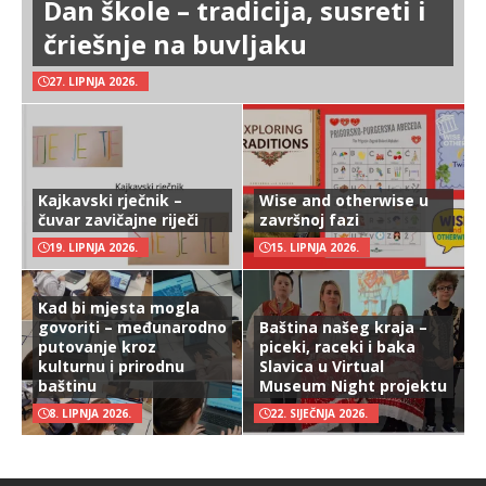
Dan škole – tradicija, susreti i
čriešnje na buvljaku
27. LIPNJA 2026.
Kajkavski rječnik –
Wise and otherwise u
čuvar zavičajne riječi
završnoj fazi
19. LIPNJA 2026.
15. LIPNJA 2026.
Kad bi mjesta mogla
govoriti – međunarodno
Baština našeg kraja –
putovanje kroz
piceki, raceki i baka
kulturnu i prirodnu
Slavica u Virtual
baštinu
Museum Night projektu
8. LIPNJA 2026.
22. SIJEČNJA 2026.