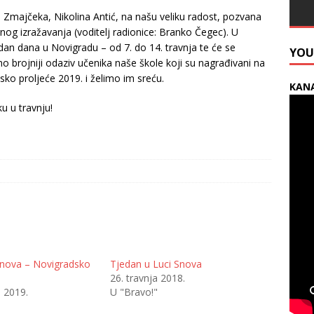
 Zmajčeka, Nikolina Antić, na našu veliku radost, pozvana
rnog izražavanja (voditelj radionice: Branko Čegec). U
dan dana u Novigradu – od 7. do 14. travnja te će se
YOU
o brojniji odaziv učenika naše škole koji su nagrađivani na
o proljeće 2019. i želimo im sreću.
KANA
u u travnju!
Snova – Novigradsko
Tjedan u Luci Snova
26. travnja 2018.
a 2019.
U "Bravo!"
"