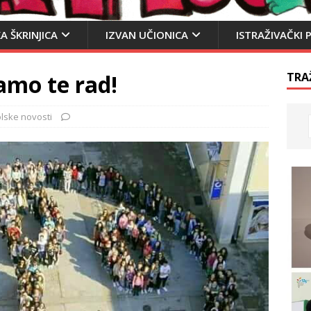
A ŠKRINJICA
IZVAN UČIONICA
ISTRAŽIVAČKI 
amo te rad!
TRA
lske novosti