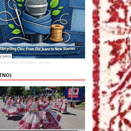
rovec-Kašina
·
Eco Makers Live_mp3
ETNO)