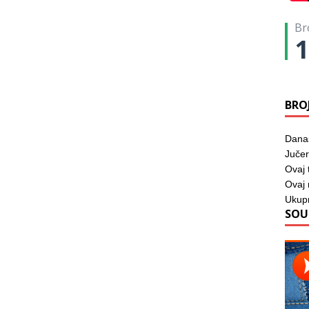
Br
1
BRO
Dana
Jučer
Ovaj 
Ovaj
Ukup
SOU