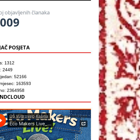
o
)
o
z
r
m
o
u
p
r
)
oj objavljenih članaka
r
u
o
009
)
z
o
r
u
)
JAČ POSJETA
s: 1312
: 2449
tjedan: 52166
 mjesec: 163593
no: 2364958
NDCLOUD