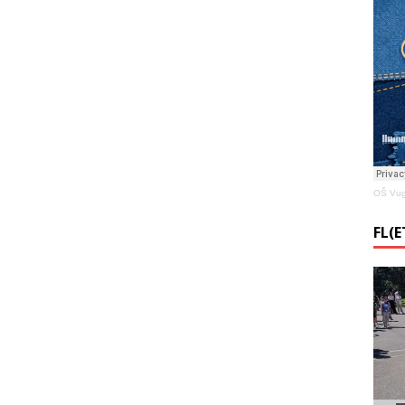
OŠ Vug
FL(