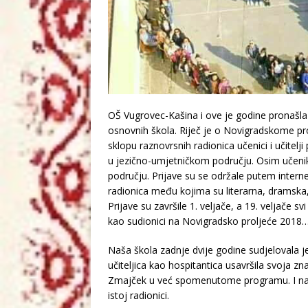
OŠ Vugrovec-Kašina i ove je godine pronašla
osnovnih škola. Riječ je o Novigradskome prol
sklopu raznovrsnih radionica učenici i učite
u jezično-umjetničkom području. Osim učenika,
području. Prijave su se održale putem internet
radionica među kojima su literarna, dramska
Prijave su završile 1. veljače, a 19. veljače sv
kao sudionici na Novigradsko proljeće 2018
Naša škola zadnje dvije godine sudjelovala je
učiteljica kao hospitantica usavršila svoja 
Zmajček u već spomenutome programu. I naša
istoj radionici.