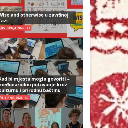
Wise and otherwise u završnoj
fazi
15. LIPNJA 2026.
Kad bi mjesta mogla govoriti –
međunarodno putovanje kroz
kulturnu i prirodnu baštinu
8. LIPNJA 2026.