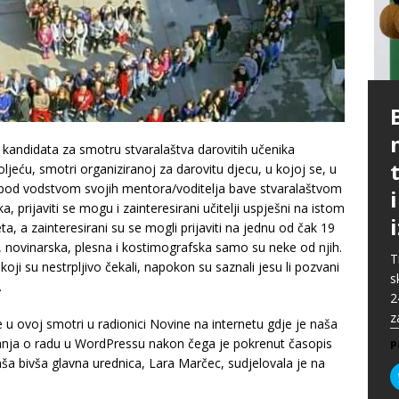
P
G
p
p
t
m
 kandidata za smotru stvaralaštva darovitih učenika
i
p
jeću, smotri organiziranoj za darovitu djecu, u kojoj se, u
b
[
lji pod vodstvom svojih mentora/voditelja bave stvaralaštvom
P
A
 prijaviti se mogu i zainteresirani učitelji uspješni na istom
P
k
„
P
a, a zainteresirani su se mogli prijaviti na jednu od čak 19
s
u
, novinarska, plesna i kostimografska samo su neke od njih.
s
ž
T
i koji su nestrpljivo čekali, napokon su saznali jesu li pozvani
i
s
P
…
2
P
z
 u ovoj smotri u radionici Novine na internetu gdje je naša
znanja o radu u WordPressu nakon čega je pokrenut časopis
P
 bivša glavna urednica, Lara Marčec, sudjelovala je na