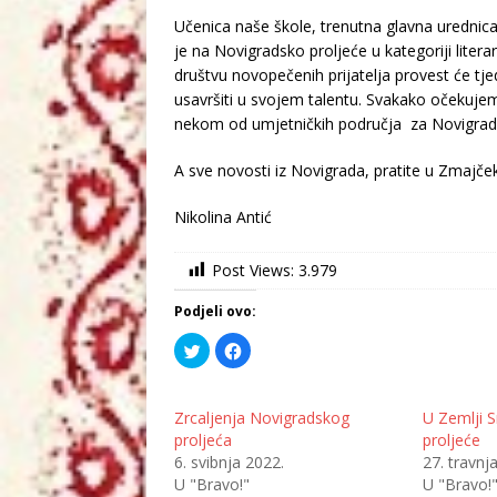
Učenica naše škole, trenutna glavna urednica
je na Novigradsko proljeće u kategoriji litera
društvu novopečenih prijatelja provest će tje
usavršiti u svojem talentu. Svakako očekujem
nekom od umjetničkih područja za Novigradsk
A sve novosti iz Novigrada, pratite u Zmajček
Nikolina Antić
Post Views:
3.979
Podjeli ovo:
P
K
o
l
d
i
i
k
j
o
e
m
Zrcaljenja Novigradskog
U Zemlji 
l
p
proljeća
proljeće
i
o
n
d
6. svibnja 2022.
27. travnj
a
i
T
j
U "Bravo!"
U "Bravo!
w
e