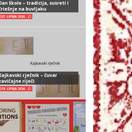
Dan škole – tradicija, susreti i
čriešnje na buvljaku
27. LIPNJA 2026.
Kajkavski rječnik – čuvar
zavičajne riječi
19. LIPNJA 2026.