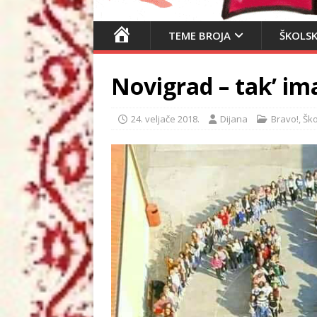
N
TEME BROJA
ŠKOLSK
A
S
Novigrad – tak’ im
L
O
V
24. veljače 2018.
Dijana
Bravo!
,
Ško
N
I
C
A