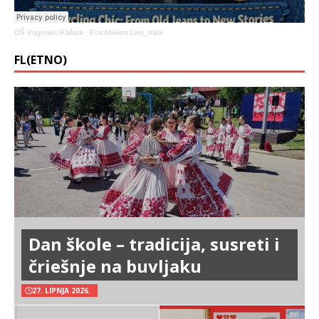
OŠ Vugrovec-Kašina
·
Eco Makers Live_mp3
FL(ETNO)
Dan škole – tradicija, susreti i
čriešnje na buvljaku
27. LIPNJA 2026.