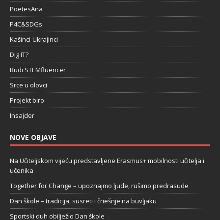
PoetesAna
P4C&SDGs
Kašinci-Ukrajinci
Dig IT?
Budi STEMfluencer
Srce u olovci
Projekt biro
Insajder
NOVE OBJAVE
Na Učiteljskom vijeću predstavljene Erasmus+ mobilnosti učitelja i
učenika
Together for Change – upoznajmo ljude, rušimo predrasude
Dan škole – tradicija, susreti i čriešnje na buvljaku
Sportski duh obilježio Dan škole