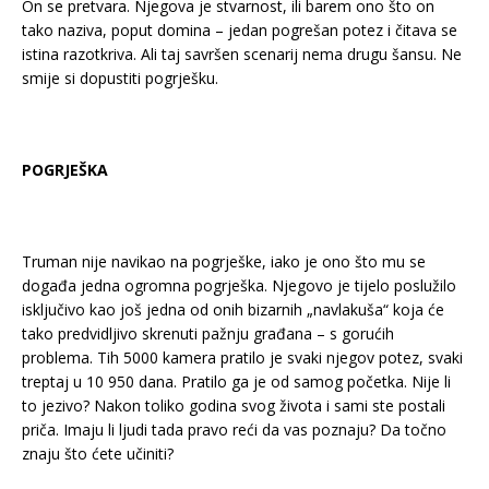
On se pretvara. Njegova je stvarnost, ili barem ono što on
tako naziva, poput domina – jedan pogrešan potez i čitava se
istina razotkriva. Ali taj savršen scenarij nema drugu šansu. Ne
smije si dopustiti pogrješku.
POGRJEŠKA
Truman nije navikao na pogrješke, iako je ono što mu se
događa jedna ogromna pogrješka. Njegovo je tijelo poslužilo
isključivo kao još jedna od onih bizarnih „navlakuša“ koja će
tako predvidljivo skrenuti pažnju građana – s gorućih
problema. Tih 5000 kamera pratilo je svaki njegov potez, svaki
treptaj u 10 950 dana. Pratilo ga je od samog početka. Nije li
to jezivo? Nakon toliko godina svog života i sami ste postali
priča. Imaju li ljudi tada pravo reći da vas poznaju? Da točno
znaju što ćete učiniti?