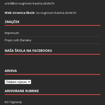
ured@os-vugrovec-kasina.skole.hr
Web stranica škole:
os-vugrovec-kasina.skole.hr
ZMAJČEK
Impresum
Popis svih članaka
NAŠA ŠKOLA NA FACEBOOKU
ARHIVA
ARHIVIRANE RUBRIKE
Kći Taj(nina)