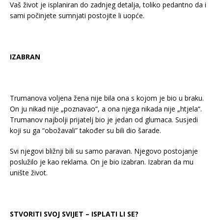
Vaš život je isplaniran do zadnjeg detalja, toliko pedantno da i
sami počinjete sumnjati postojite li uopće.
IZABRAN
Trumanova voljena žena nije bila ona s kojom je bio u braku.
On ju nikad nije „poznavao“, a ona njega nikada nije „htjela“.
Trumanov najbolji prijatelj bio je jedan od glumaca. Susjedi
koji su ga “obožavali” također su bili dio šarade.
Svi njegovi bližnji bili su samo paravan. Njegovo postojanje
poslužilo je kao reklama. On je bio izabran. Izabran da mu
unište život.
STVORITI SVOJ SVIJET – ISPLATI LI SE?