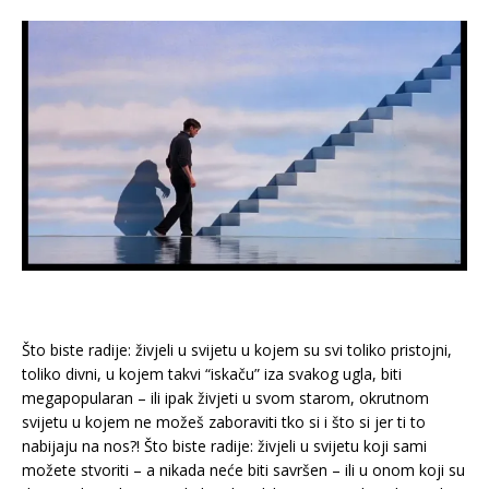
Što biste radije: živjeli u svijetu u kojem su svi toliko pristojni,
toliko divni, u kojem takvi “iskaču” iza svakog ugla, biti
megapopularan – ili ipak živjeti u svom starom, okrutnom
svijetu u kojem ne možeš zaboraviti tko si i što si jer ti to
nabijaju na nos?! Što biste radije: živjeli u svijetu koji sami
možete stvoriti – a nikada neće biti savršen – ili u onom koji su