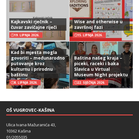
Kajkavski rječnik –
Wise and otherwise u
čuvar zavičajne riječi
završnoj fazi
19. LIPNJA 2026.
15. LIPNJA 2026.
Kad bi mjesta mogla
govoriti – međunarodno
Baština našeg kraja –
putovanje kroz
piceki, raceki i baka
kulturnu i prirodnu
Slavica u Virtual
baštinu
Museum Night projektu
8. LIPNJA 2026.
22. SIJEČNJA 2026.
OŠ VUGROVEC-KAŠINA
Ulica Ivana Mažuranića 43,
10362 Kašina
01/2055035