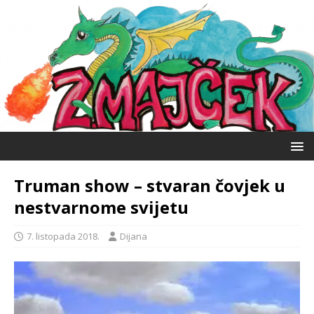
Truman show – stvaran čovjek u
nestvarnome svijetu
7. listopada 2018.
Dijana