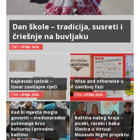
Dan škole – tradicija, susreti i
čriešnje na buvljaku
27. LIPNJA 2026.
Kajkavski rječnik –
Wise and otherwise u
čuvar zavičajne riječi
završnoj fazi
19. LIPNJA 2026.
15. LIPNJA 2026.
Kad bi mjesta mogla
govoriti – međunarodno
Baština našeg kraja –
putovanje kroz
piceki, raceki i baka
kulturnu i prirodnu
Slavica u Virtual
baštinu
Museum Night projektu