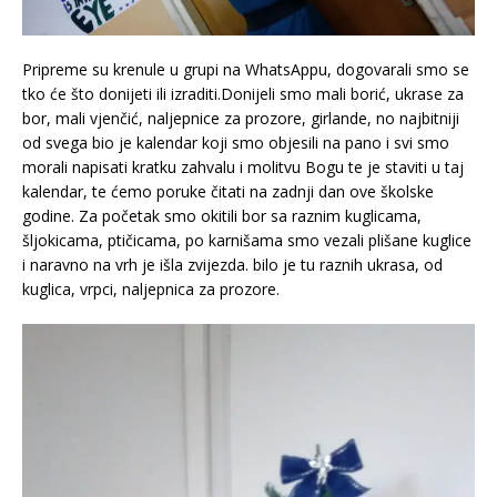
Pripreme su krenule u grupi na WhatsAppu, dogovarali smo se
tko će što donijeti ili izraditi.Donijeli smo mali borić, ukrase za
bor, mali vjenčić, naljepnice za prozore, girlande, no najbitniji
od svega bio je kalendar koji smo objesili na pano i svi smo
morali napisati kratku zahvalu i molitvu Bogu te je staviti u taj
kalendar, te ćemo poruke čitati na zadnji dan ove školske
godine. Za početak smo okitili bor sa raznim kuglicama,
šljokicama, ptičicama, po karnišama smo vezali plišane kuglice
i naravno na vrh je išla zvijezda. bilo je tu raznih ukrasa, od
kuglica, vrpci, naljepnica za prozore.