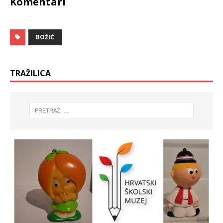
Komentari
e
u
u
(
n
O
o
t
v
v
o
a
BOŽIĆ
m
r
p
a
r
s
o
e
z
u
o
n
TRAŽILICA
r
o
u
v
)
o
m
p
r
o
z
o
r
u
)