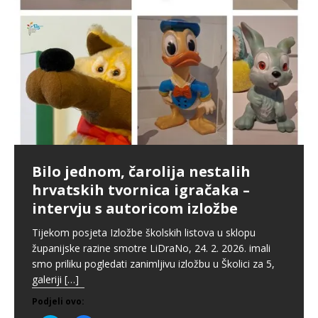
Zaslužuje li Bajs pohvale ili
Istočno od istoka u gostima pod
Naš učitelj Đuro Popović na
pedalu?
istočnim obroncima Medvednice –
virtualnoj izložbi Školskog i na
Upcycling kak’ se šika
intervju s Tinom Primorac
plakatima kod Zrinjevca
Grad Zagreb je u kolovozu 2025. godine pokrenuo još
Povodom Tjedna globalnog obrazovanja pokrenuli
jedan projekt oko kojeg su mišljenja građana
Povodom Mjeseca hrvatske knjige naša knjižničarka,
Ako niste znali, postoji virtualna izložba „Učiteljice i
smo akciju skupljanja starog trapera za brend Shika.
Bilo jednom, čarolija nestalih
podijeljena. Riječ je o projektu uvođenja javnog
Katarina Jukić organizirala je susret učenika viših
učitelji u zagrebačkim ulicama” u kojoj se mogu
Također smo intervjuirali vlasnicu ovog zanimljivog
hrvatskih tvornica igračaka –
sustava bicikala
[…]
razreda MŠ Kašina sa spisateljicom Tinom Primorac.
pronaći imena, slike i životopisi učiteljica i učitelja, ali
brenda. Uživali smo u razgovoru s
[…]
intervju s autoricom izložbe
Predstavila im je svoj novi
[…]
[…]
Podjeli ovo:
Podjeli ovo:
Tijekom posjeta Izložbe školskih listova u sklopu
Podjeli ovo:
Podjeli ovo:
P
K
P
K
županijske razine smotre LiDraNo, 24. 2. 2026. imali
o
l
o
l
d
i
P
P
K
K
d
i
smo priliku pogledati zanimljivu izložbu u Školici za 5,
i
k
o
o
l
l
i
k
j
o
d
d
i
i
j
o
galeriji
[…]
e
m
i
i
k
k
e
m
l
p
j
j
o
o
l
p
i
o
e
e
m
m
Podjeli ovo:
i
o
n
d
l
l
p
p
n
d
a
i
i
i
o
o