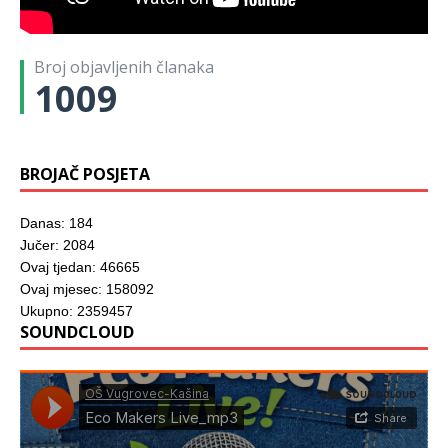
o
n
r
z
z
r
r
o
u
o
o
u
u
v
)
r
r
)
)
o
u
u
m
)
)
Broj objavljenih članaka
p
r
1009
o
z
o
r
u
)
BROJAČ POSJETA
Danas: 184
Jučer: 2084
Ovaj tjedan: 46665
Ovaj mjesec: 158092
Ukupno: 2359457
SOUNDCLOUD