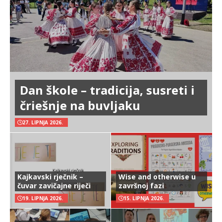
Dan škole – tradicija, susreti i
čriešnje na buvljaku
27. LIPNJA 2026.
Kajkavski rječnik –
Wise and otherwise u
čuvar zavičajne riječi
završnoj fazi
19. LIPNJA 2026.
15. LIPNJA 2026.