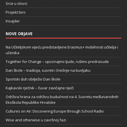
Srce u olovci
Projekt biro
Insajder
NOVE OBJAVE
Na Učiteljskom vijeću predstavljene Erasmus+ mobilnosti učitelja i
učenika
Together for Change – upoznajmo ljude, rušimo predrasude
Dan škole – tradicija, susreti i čriešnje na buvljaku
Sportski duh obilježio Dan škole
Kajkavski rječnik – čuvar zavičajne riječi
Održiva hrana za održivu budućnost na 4. Susretu međunarodnih
Ekoškola Republike Hrvatske
Cultures on Air: Discovering Europe through School Radio
Wise and otherwise u završnoj fazi