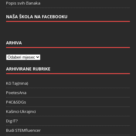
Popis svih članaka
NAŠA ŠKOLA NA FACEBOOKU
ARHIVA
ARHIVIRANE RUBRIKE
Kći Taj(nina)
PoetesAna
P4C&SDGs
Kašinci-Ukrajinci
Dig IT?
Budi STEMfluencer