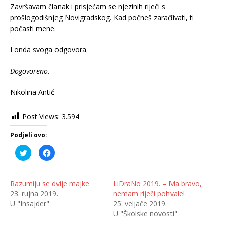
Završavam članak i prisjećam se njezinih riječi s
prošlogodišnjeg Novigradskog. Kad počneš zarađivati, ti
počasti mene.
I onda svoga odgovora.
Dogovoreno
.
Nikolina Antić
Post Views:
3.594
Podjeli ovo:
P
K
o
l
d
i
i
k
j
o
e
m
Razumiju se dvije majke
LiDraNo 2019. – Ma bravo,
l
p
23. rujna 2019.
nemam riječi pohvale!
i
o
n
d
U "Insajder"
25. veljače 2019.
a
i
T
j
U "Školske novosti"
w
e
i
l