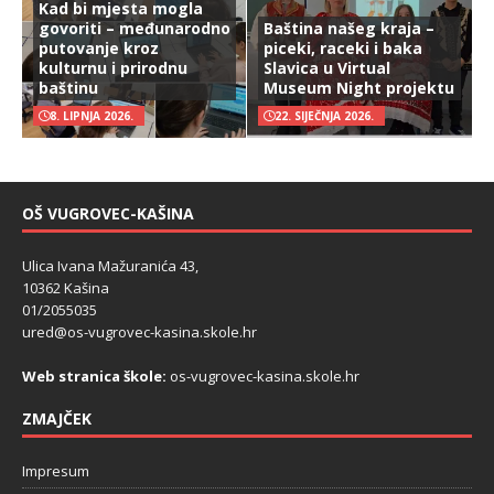
Kad bi mjesta mogla
govoriti – međunarodno
Baština našeg kraja –
putovanje kroz
piceki, raceki i baka
kulturnu i prirodnu
Slavica u Virtual
baštinu
Museum Night projektu
8. LIPNJA 2026.
22. SIJEČNJA 2026.
OŠ VUGROVEC-KAŠINA
Ulica Ivana Mažuranića 43,
10362 Kašina
01/2055035
ured@os-vugrovec-kasina.skole.hr
Web stranica škole:
os-vugrovec-kasina.skole.hr
ZMAJČEK
Impresum