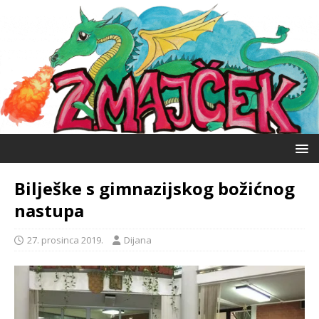
Bilješke s gimnazijskog božićnog
nastupa
27. prosinca 2019.
Dijana