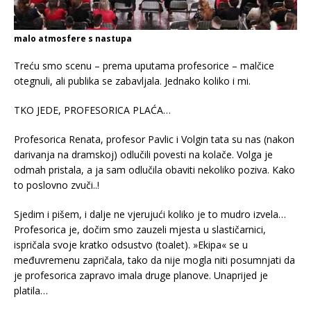
malo atmosfere s nastupa
Treću smo scenu – prema uputama profesorice – malčice
otegnuli, ali publika se zabavljala. Jednako koliko i mi.
TKO JEDE, PROFESORICA PLAĆA…
Profesorica Renata, profesor Pavlic i Volgin tata su nas (nakon
darivanja na dramskoj) odlučili povesti na kolače. Volga je
odmah pristala, a ja sam odlučila obaviti nekoliko poziva. Kako
to poslovno zvuči..!
Sjedim i pišem, i dalje ne vjerujući koliko je to mudro izvela…
Profesorica je, dočim smo zauzeli mjesta u slastičarnici,
ispričala svoje kratko odsustvo (toalet). »Ekipa« se u
međuvremenu zapričala, tako da nije mogla niti posumnjati da
je profesorica zapravo imala druge planove. Unaprijed je
platila…