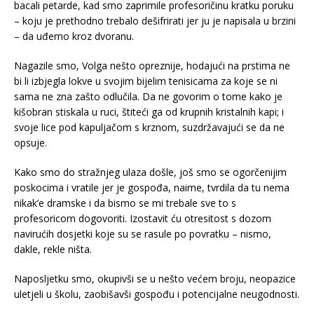
bacali petarde, kad smo zaprimile profesoričinu kratku poruku
– koju je prethodno trebalo dešifrirati jer ju je napisala u brzini
– da uđemo kroz dvoranu.
Nagazile smo, Volga nešto opreznije, hodajući na prstima ne
bi li izbjegla lokve u svojim bijelim tenisicama za koje se ni
sama ne zna zašto odlučila. Da ne govorim o tome kako je
kišobran stiskala u ruci, štiteći ga od krupnih kristalnih kapi; i
svoje lice pod kapuljačom s krznom, suzdržavajući se da ne
opsuje.
Kako smo do stražnjeg ulaza došle, još smo se ogorčenijim
poskocima i vratile jer je gospođa, naime, tvrdila da tu nema
nikak’e dramske i da bismo se mi trebale sve to s
profesoricom dogovoriti. Izostavit ću otresitost s dozom
navirućih dosjetki koje su se rasule po povratku – nismo,
dakle, rekle ništa.
Naposljetku smo, okupivši se u nešto većem broju, neopazice
uletjeli u školu, zaobišavši gospođu i potencijalne neugodnosti.