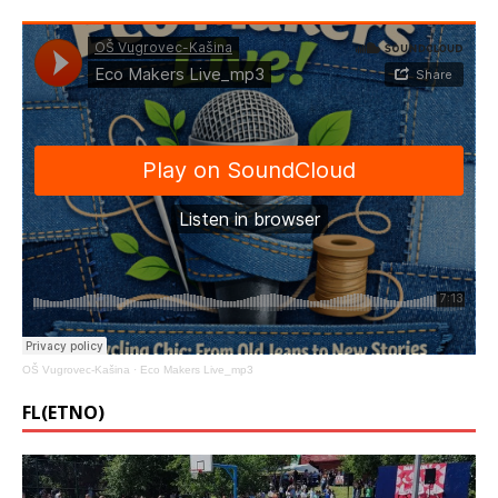
OŠ Vugrovec-Kašina
·
Eco Makers Live_mp3
FL(ETNO)