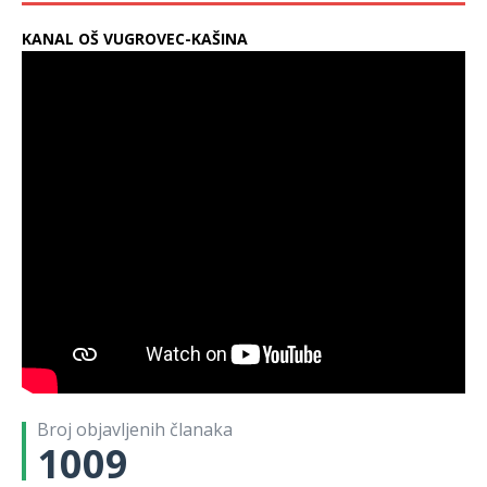
O
a
T
j
t
c
(
(
F
F
t
c
w
e
v
e
O
O
a
a
v
e
i
l
a
b
KANAL OŠ VUGROVEC-KAŠINA
t
t
c
c
a
b
t
i
r
o
v
v
e
e
r
o
t
t
a
o
a
a
b
b
a
o
e
e
s
k
r
r
o
o
s
k
r
n
e
u
a
a
o
o
e
u
u
a
u
(
s
s
k
k
u
(
(
F
n
O
e
e
u
u
n
O
O
a
o
t
u
u
(
(
o
t
t
c
v
v
n
n
O
O
v
v
v
e
o
a
o
o
t
t
o
a
a
b
m
r
v
v
v
v
m
r
r
o
p
a
o
o
a
a
p
a
a
o
r
s
m
m
r
r
r
s
s
k
o
e
p
p
a
a
o
e
e
u
z
u
r
r
s
s
z
u
u
(
o
n
o
o
e
e
o
n
n
O
r
o
z
z
u
u
r
o
o
t
u
v
o
o
n
n
u
v
v
v
)
o
r
r
o
o
)
o
o
a
m
u
u
v
v
m
m
r
p
)
)
o
o
p
p
a
r
m
m
r
r
s
o
p
p
o
o
e
z
r
r
z
z
u
o
o
o
o
o
n
r
z
z
r
r
o
u
o
o
u
u
v
)
r
r
)
)
o
u
u
m
)
)
Broj objavljenih članaka
p
r
1009
o
z
o