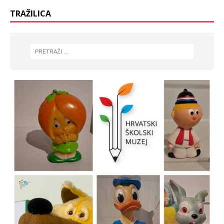
p
a
r
s
TRAŽILICA
o
e
z
u
o
n
r
o
u
v
)
o
m
p
r
o
z
o
r
u
)