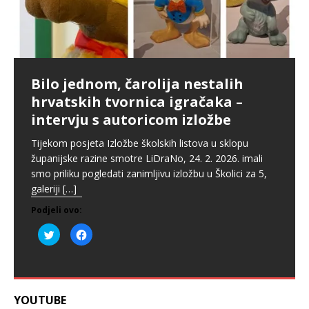
Zaslužuje li Bajs pohvale ili
Istočno od istoka u gostima pod
Naš učitelj Đuro Popović na
pedalu?
istočnim obroncima Medvednice –
virtualnoj izložbi Školskog i na
Upcycling kak’ se šika
intervju s Tinom Primorac
plakatima kod Zrinjevca
Grad Zagreb je u kolovozu 2025. godine pokrenuo još
Povodom Tjedna globalnog obrazovanja pokrenuli
jedan projekt oko kojeg su mišljenja građana
Povodom Mjeseca hrvatske knjige naša knjižničarka,
Ako niste znali, postoji virtualna izložba „Učiteljice i
smo akciju skupljanja starog trapera za brend Shika.
Bilo jednom, čarolija nestalih
podijeljena. Riječ je o projektu uvođenja javnog
Katarina Jukić organizirala je susret učenika viših
učitelji u zagrebačkim ulicama” u kojoj se mogu
Također smo intervjuirali vlasnicu ovog zanimljivog
hrvatskih tvornica igračaka –
sustava bicikala
[…]
razreda MŠ Kašina sa spisateljicom Tinom Primorac.
pronaći imena, slike i životopisi učiteljica i učitelja, ali
brenda. Uživali smo u razgovoru s
[…]
intervju s autoricom izložbe
Predstavila im je svoj novi
[…]
[…]
Podjeli ovo:
Podjeli ovo:
Tijekom posjeta Izložbe školskih listova u sklopu
Podjeli ovo:
Podjeli ovo:
P
K
P
K
županijske razine smotre LiDraNo, 24. 2. 2026. imali
o
l
o
l
d
i
P
P
K
K
d
i
smo priliku pogledati zanimljivu izložbu u Školici za 5,
i
k
o
o
l
l
i
k
j
o
d
d
i
i
j
o
galeriji
[…]
e
m
i
i
k
k
e
m
l
p
j
j
o
o
l
p
i
o
e
e
m
m
Podjeli ovo:
i
o
n
d
l
l
p
p
n
d
a
i
i
i
o
o
a
i
P
K
T
j
n
n
d
d
T
j
o
l
w
e
a
a
i
i
w
e
d
i
i
l
T
T
j
j
i
l
i
k
t
i
w
w
e
e
t
i
j
o
t
t
i
i
l
l
t
t
e
m
e
e
t
t
i
i
e
e
l
p
r
n
t
t
t
t
r
n
i
o
u
a
e
e
e
e
u
a
YOUTUBE
n
d
(
F
r
r
n
n
(
F
a
i
O
a
u
u
a
a