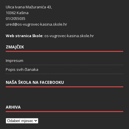
Ulica Ivana Mažuranića 43,
10362 Kašina
01/2055035
ured@os-vugrovec-kasina.skole.hr
Web stranica škole:
os-vugrovec-kasina.skole.hr
ZMAJČEK
Impresum
Popis svih članaka
NAŠA ŠKOLA NA FACEBOOKU
ARHIVA