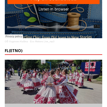
OŠ Vugrovec-Kašina
·
Eco Makers Live_mp3
FL(ETNO)