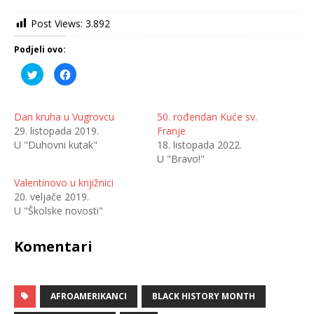
Post Views:
3.892
Podjeli ovo:
P
K
o
l
d
i
i
k
j
o
e
m
Dan kruha u Vugrovcu
50. rođendan Kuće sv.
l
p
29. listopada 2019.
Franje
i
o
n
d
U "Duhovni kutak"
18. listopada 2022.
a
i
T
j
U "Bravo!"
w
e
i
l
t
i
Valentinovo u knjižnici
t
t
20. veljače 2019.
e
e
r
n
U "Školske novosti"
u
a
(
F
O
a
t
c
Komentari
v
e
a
b
r
o
a
o
s
k
e
u
AFROAMERIKANCI
BLACK HISTORY MONTH
u
(
n
O