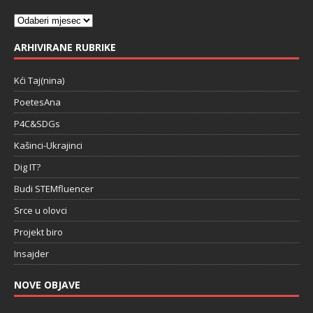
ARHIVIRANE RUBRIKE
Kći Taj(nina)
PoetesAna
P4C&SDGs
Kašinci-Ukrajinci
Dig IT?
Budi STEMfluencer
Srce u olovci
Projekt biro
Insajder
NOVE OBJAVE