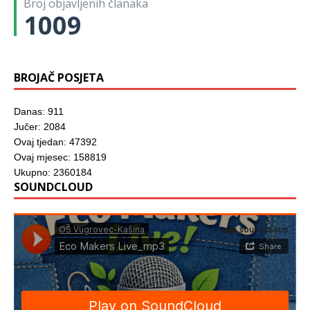
Broj objavljenih članaka
p
r
1009
o
z
o
r
u
)
BROJAČ POSJETA
Danas: 911
Jučer: 2084
Ovaj tjedan: 47392
Ovaj mjesec: 158819
Ukupno: 2360184
SOUNDCLOUD