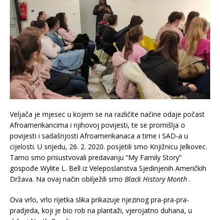
Veljača je mjesec u kojem se na različite načine odaje počast
Afroamerikancima i njihovoj povijesti, te se promišlja o
povijesti i sadašnjosti Afroamerikanaca a time i SAD-a u
cijelosti. U srijedu, 26. 2. 2020. posjetili smo Knjižnicu Jelkovec.
Tamo smo prisustvovali predavanju “My Family Story”
gospođe Wylite L. Bell iz Veleposlanstva Sjedinjenih Američkih
Država. Na ovaj način obilježili smo
Black History Month
.
Ova vrlo, vrlo rijetka slika prikazuje njezinog pra-pra-pra-
pradjeda, koji je bio rob na plantaži, vjerojatno duhana, u