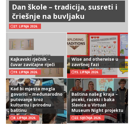
Dan škole – tradicija, susreti i
čriešnje na buvljaku
27. LIPNJA 2026.
Kajkavski rječnik –
Wise and otherwise u
čuvar zavičajne riječi
završnoj fazi
19. LIPNJA 2026.
15. LIPNJA 2026.
Kad bi mjesta mogla
govoriti – međunarodno
Baština našeg kraja –
putovanje kroz
piceki, raceki i baka
kulturnu i prirodnu
Slavica u Virtual
baštinu
Museum Night projektu
8. LIPNJA 2026.
22. SIJEČNJA 2026.