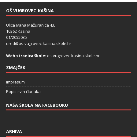
OŠ VUGROVEC-KAŠINA
Ulica Ivana Mažuranića 43,
10362 Kašina
01/2055035
ured@os-vugrovec-kasina.skole.hr
Web stranica škole:
os-vugrovec-kasina.skole.hr
ZMAJČEK
Impresum
Popis svih članaka
NAŠA ŠKOLA NA FACEBOOKU
ARHIVA