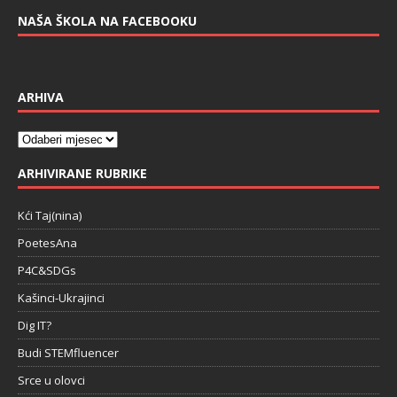
NAŠA ŠKOLA NA FACEBOOKU
ARHIVA
ARHIVIRANE RUBRIKE
Kći Taj(nina)
PoetesAna
P4C&SDGs
Kašinci-Ukrajinci
Dig IT?
Budi STEMfluencer
Srce u olovci