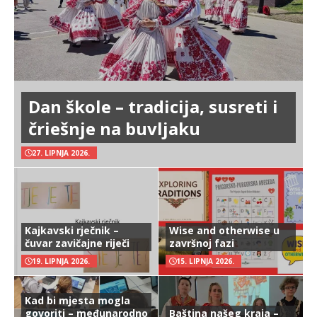
Dan škole – tradicija, susreti i
čriešnje na buvljaku
27. LIPNJA 2026.
Kajkavski rječnik –
Wise and otherwise u
čuvar zavičajne riječi
završnoj fazi
19. LIPNJA 2026.
15. LIPNJA 2026.
Kad bi mjesta mogla
govoriti – međunarodno
Baština našeg kraja –