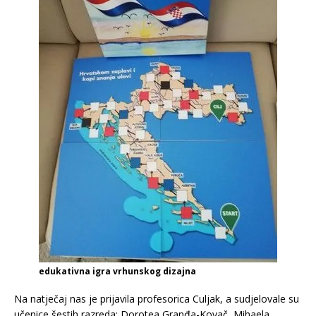
edukativna igra vrhunskog dizajna
Na natječaj nas je prijavila profesorica Culjak, a sudjelovale su
učenice šestih razreda: Dorotea Granđa-Kovač, Mihaela