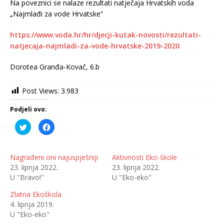
Na poveznici se nalaze rezultati natječaja Hrvatskih voda
„Najmlađi za vode Hrvatske“
https://www.voda.hr/hr/djecji-kutak-novosti/rezultati-
natjecaja-najmladi-za-vode-hrvatske-2019-2020
Dorotea Granđa-Kovač, 6.b
Post Views:
3.983
Podjeli ovo:
P
K
o
l
d
i
i
k
j
o
e
m
Nagrađeni oni najuspješniji
Aktivnosti Eko-škole
l
p
23. lipnja 2022.
23. lipnja 2022.
i
o
n
d
U "Bravo!"
U "Eko-eko"
a
i
T
j
w
e
Zlatna Ekoškola
i
l
t
i
4. lipnja 2019.
t
t
U "Eko-eko"
e
e
r
n