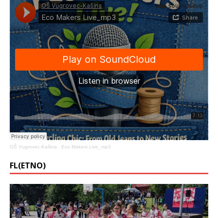
OŠ Vugrovec-Kašina
·
Eco Makers Live_mp3
FL(ETNO)