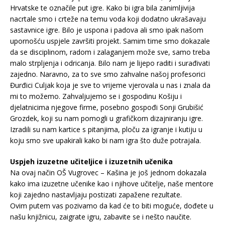
Hrvatske te označile put igre. Kako bi igra bila zanimljivija
nacrtale smo i crteže na temu voda koji dodatno ukrašavaju
sastavnice igre. Bilo je uspona i padova ali smo ipak našom
upornošću uspjele završiti projekt. Samim time smo dokazale
da se disciplinom, radom i zalaganjem može sve, samo treba
malo strpljenja i odricanja. Bilo nam je lijepo raditi i surađivati
zajedno. Naravno, za to sve smo zahvalne našoj profesorici
Đurđici Culjak koja je sve to vrijeme vjerovala u nas i znala da
mi to možemo. Zahvaljujemo se i gospodinu Košiju i
djelatnicima njegove firme, posebno gospođi Sonji Grubišić
Grozdek, koji su nam pomogli u grafičkom dizajniranju igre.
Izradili su nam kartice s pitanjima, ploču za igranje i kutiju u
koju smo sve upakirali kako bi nam igra što duže potrajala.
Uspjeh izuzetne učiteljice i izuzetnih učenika
Na ovaj način OŠ Vugrovec – Kašina je još jednom dokazala
kako ima izuzetne učenike kao i njihove učitelje, naše mentore
koji zajedno nastavljaju postizati zapažene rezultate.
Ovim putem vas pozivamo da kad će to biti moguće, dođete u
našu knjižnicu, zaigrate igru, zabavite se i nešto naučite.