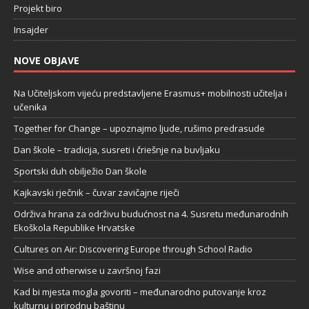
Projekt biro
Insajder
NOVE OBJAVE
Na Učiteljskom vijeću predstavljene Erasmus+ mobilnosti učitelja i
učenika
Together for Change – upoznajmo ljude, rušimo predrasude
Dan škole – tradicija, susreti i čriešnje na buvljaku
Sportski duh obilježio Dan škole
Kajkavski rječnik – čuvar zavičajne riječi
Održiva hrana za održivu budućnost na 4. Susretu međunarodnih
Ekoškola Republike Hrvatske
Cultures on Air: Discovering Europe through School Radio
Wise and otherwise u završnoj fazi
Kad bi mjesta mogla govoriti – međunarodno putovanje kroz
kulturnu i prirodnu baštinu