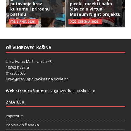
putovanje kroz
piceki, raceki i baka
kulturnu i prirodnu
Slavica u Virtual
baštinu
Museum Night projektu
8. LIPNJA 2026.
22. SIJEČNJA 2026.
OŠ VUGROVEC-KAŠINA
Ulica Ivana Mažuranića 43,
10362 Kašina
01/2055035
ured@os-vugrovec-kasina.skole.hr
Web stranica škole:
os-vugrovec-kasina.skole.hr
ZMAJČEK
Impresum
Popis svih članaka