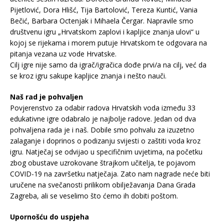
Pijetlović, Dora Hlišć, Tija Bartolović, Tereza Kuntić, Vania
Bečić, Barbara Octenjak i Mihaela Čergar. Napravile smo
društvenu igru „Hrvatskom zaplovi i kapljice znanja ulovi“ u
kojoj se rijekama i morem putuje Hrvatskom te odgovara na
pitanja vezana uz vode Hrvatske.
Cilj igre nije samo da igrač/igračica dođe prvi/a na cilj, već da
se kroz igru sakupe kapljice znanja i nešto nauči.
Naš rad je pohvaljen
Povjerenstvo za odabir radova Hrvatskih voda između 33
edukativne igre odabralo je najbolje radove. Jedan od dva
pohvaljena rada je i naš. Dobile smo pohvalu za izuzetno
zalaganje i doprinos o podizanju svijesti o zaštiti voda kroz
igru. Natječaj se odvijao u specifičnim uvjetima, na početku
zbog obustave uzrokovane štrajkom učitelja, te pojavom
COVID-19 na završetku natječaja. Zato nam nagrade neće biti
uručene na svečanosti prilikom obilježavanja Dana Grada
Zagreba, ali se veselimo što ćemo ih dobiti poštom.
Upornošću do uspjeha