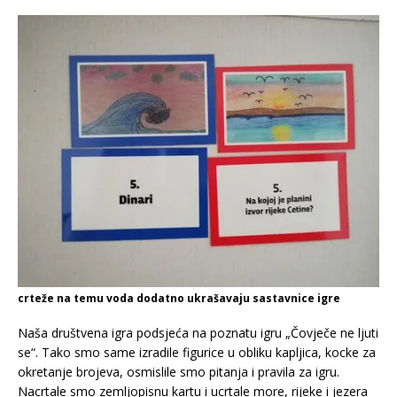
crteže na temu voda dodatno ukrašavaju sastavnice igre
Naša društvena igra podsjeća na poznatu igru „Čovječe ne ljuti
se“. Tako smo same izradile figurice u obliku kapljica, kocke za
okretanje brojeva, osmislile smo pitanja i pravila za igru.
Nacrtale smo zemljopisnu kartu i ucrtale more, rijeke i jezera