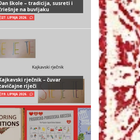
Dan škole – tradicija, susreti i
čriešnje na buvljaku
27. LIPNJA 2026.
Kajkavski rječnik – čuvar
zavičajne riječi
19. LIPNJA 2026.