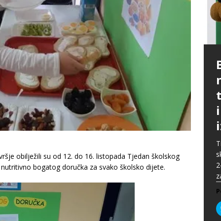
P
G
p
p
t
m
i
p
b
[
P
A
P
k
„
P
s
u
s
ž
T
i
s
P
ršje obilježili su od 12. do 16. listopada Tjedan školskog
2
P
 nutritivno bogatog doručka za svako školsko dijete.
z
P