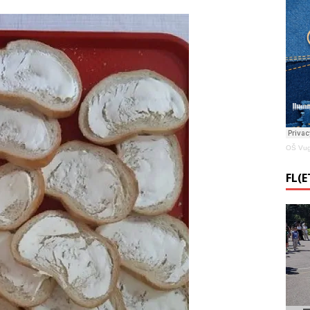
OŠ Vug
FL(