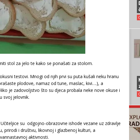
miti stol za jelo te kako se ponašati za stolom.
 okusni testovi. Mnogi od njih prvi su puta kušali neku hranu
rašaste plodove, namaz od tune, maslac, kivi….), a
eliko je zadovoljstvo što su djeca probala neke nove okuse i
u svoj jelovnik.
a. Učiteljice su odgojno-obrazovne ishode vezane uz zdravlje
 prirodi i društvu, likovnoj i glazbenoj kulturi, a
vannastavnoj aktivnosti.