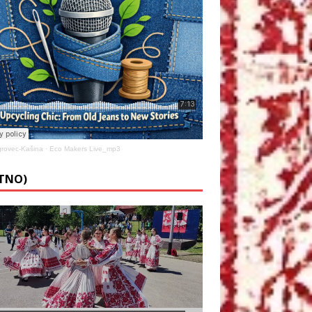
rovec-Kašina
·
Eco Makers Live_mp3
ETNO)