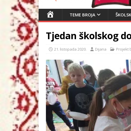
N
TEME BROJA
ŠKOLSK
A
S
Tjedan školskog d
L
O
V
21. listopada 2020.
Dijana
Projekt 
N
I
C
A