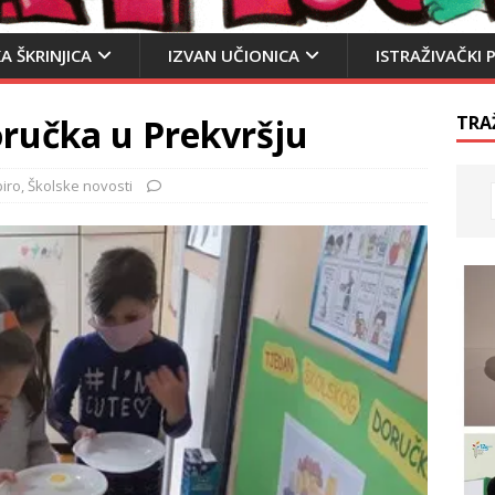
A ŠKRINJICA
IZVAN UČIONICA
ISTRAŽIVAČKI 
oručka u Prekvršju
TRA
biro
,
Školske novosti