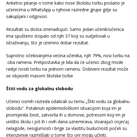
Anketno pitanje o tome kako nose školsku torbu poslano je
učenicima u WhatsApp u njihove razredne grupe gdje su
sakupljani i odgovori.
Rezultati su dosta iznenađujući. Samo jedan učenik/učenica
ima spušteno stopalo od njih 37 koji su sudjelovali u
istraživanju, što je iznimno dobar rezultat.
Suprotno očekivanjima većina učenika, njih 79%, nosi torbu na
oba ramena. Pretpostavka je bila da će učenici zbog mode
radije nositi torbu na jednom ramenu. Dobiveni rezultat može
se objasniti masom školske torbe
Štiti vodu za globalnu slobodu
Učenici osmih razreda odabrali su temu „Štiti vodu za globalnu
slobodu“. Potaknuti epidemiološkom situacijom koja im je
promijenila život, zatvorila ih u domove, potresom koji im je
uništio školu i još ih i ovih dana uznemirava, stvarajući osjećaj
nelagode, nesigurnosti i brige za vlastitu budućnosti počeli su
intenzivnije razmišljati o tome što oni mogu učiniti.