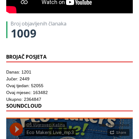
z
u
o
o
o
o
o
n
r
z
z
r
r
o
u
o
o
u
u
v
)
r
r
)
)
o
u
u
m
)
)
Broj objavljenih članaka
p
r
1009
o
z
o
r
u
)
BROJAČ POSJETA
Danas: 1201
Jučer: 2449
Ovaj tjedan: 52055
Ovaj mjesec: 163482
Ukupno: 2364847
SOUNDCLOUD