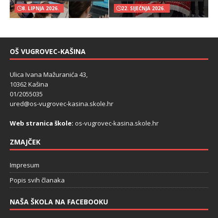
8. LIPNJA 2026.
22. SIJEČNJA 2026.
OŠ VUGROVEC-KAŠINA
Ulica Ivana Mažuranića 43,
10362 Kašina
01/2055035
ured@os-vugrovec-kasina.skole.hr
Web stranica škole:
os-vugrovec-kasina.skole.hr
ZMAJČEK
Impresum
Popis svih članaka
NAŠA ŠKOLA NA FACEBOOKU