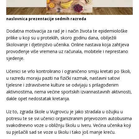
naslovnica prezentacije sedmih razreda
Dodatna motivacija za rad je i način života te epidemiološke
prilike u koji su u proteklih, skoro godinu dana, obilježili
školovanje i djetinjstvo učenika. Online nastava koja zahtjeva
provođenje više vremena uz računala, mobitele i neprestano
sjedenje.
Učenici se vrlo kontrolirano i ograničeno smiju kretati po školi,
u razredu moraju paziti na fizički razmak, nastavni satovi
tjelesne i zdravstvene kulture se odvijaju s prilagođenim
aktivnostima, nema većine sportskih izvannastavnih aktivnosti,
dakle opet nedostatak kretanja.
Uz to, zgrada škole u Vugrovcu je jako stradala u ožujku u
potresu te se svi učenici organiziranim prijevozom autobusima
svakodnevno voze u obližnju školu u Iveru. Većina učenika koji
su pješačili sad se voze u školu i tako još manje kreću.