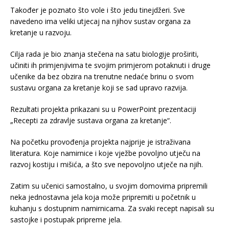
Također je poznato što vole i što jedu tinejdžeri. Sve
navedeno ima veliki utjecaj na njihov sustav organa za
kretanje u razvoju.
Cilja rada je bio znanja stečena na satu biologije proširiti,
učiniti ih primjenjivima te svojim primjerom potaknuti i druge
učenike da bez obzira na trenutne nedaće brinu o svom
sustavu organa za kretanje koji se sad upravo razvija.
Rezultati projekta prikazani su u PowerPoint prezentaciji
„Recepti za zdravlje sustava organa za kretanje“.
Na početku provođenja projekta najprije je istraživana
literatura. Koje namirnice i koje vježbe povoljno utječu na
razvoj kostiju i mišića, a što sve nepovoljno utječe na njih.
Zatim su učenici samostalno, u svojim domovima pripremili
neka jednostavna jela koja može pripremiti u početnik u
kuhanju s dostupnim namirnicama. Za svaki recept napisali su
sastojke i postupak pripreme jela.