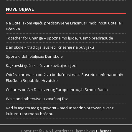
NOVE OBJAVE
Na Učiteljskom vijeću predstavljene Erasmus+ mobilnosti učitelja i
učenika
Together for Change – upoznajmo ljude, rušimo predrasude
Dan škole – tradicija, susreti i čriešnje na buvljaku
Sportski duh obilježio Dan škole
Kajkavski rječnik – čuvar zavičajne riječi
Održiva hrana za održivu budućnost na 4. Susretu međunarodnih
Ekoškola Republike Hrvatske
Cultures on Air: Discovering Europe through School Radio
Wise and otherwise u završnoj fazi
Kad bi mjesta mogla govoriti – međunarodno putovanje kroz
kulturnu i prirodnu baštinu
Copyright © 2026 | WordPress Theme by
MH Themes