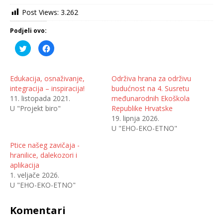
Post Views:
3.262
Podjeli ovo:
P
K
o
l
d
i
i
k
j
o
e
m
Edukacija, osnaživanje,
Održiva hrana za održivu
l
p
integracija – inspiracija!
budućnost na 4. Susretu
i
o
n
d
11. listopada 2021.
međunarodnih Ekoškola
a
i
T
j
U "Projekt biro"
Republike Hrvatske
w
e
19. lipnja 2026.
i
l
t
i
U "EHO-EKO-ETNO"
t
t
e
e
r
n
Ptice našeg zavičaja -
u
a
(
F
hranilice, dalekozori i
O
a
aplikacija
t
c
v
e
1. veljače 2026.
a
b
r
o
U "EHO-EKO-ETNO"
a
o
s
k
e
u
Komentari
u
(
n
O
o
t