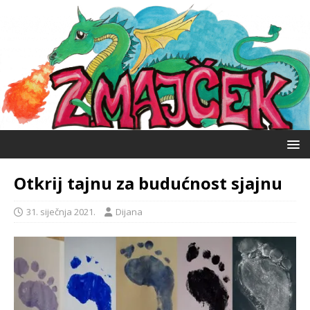
Otkrij tajnu za budućnost sjajnu
31. siječnja 2021.
Dijana