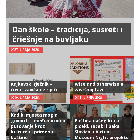
Dan škole – tradicija, susreti i
čriešnje na buvljaku
27. LIPNJA 2026.
Kajkavski rječnik –
Wise and otherwise u
čuvar zavičajne riječi
završnoj fazi
19. LIPNJA 2026.
15. LIPNJA 2026.
Kad bi mjesta mogla
govoriti – međunarodno
Baština našeg kraja –
putovanje kroz
piceki, raceki i baka
kulturnu i prirodnu
Slavica u Virtual
baštinu
Museum Night projektu