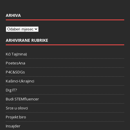
ARHIVA
ARHIVIRANE RUBRIKE
Kći Taj(nina)
PoetesAna
P4C&SDGs
Kašinci-Ukrajinci
Dig IT?
Budi STEMfluencer
Srce u olovci
Projekt biro
Insajder