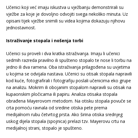
Učenici koji već imaju iskustva u vježbanju demonstrirali su
vježbe za koje je dovoljno odvojiti svega nekoliko minuta. Uz
opisani tijek vježbe snimili su videa kojima dokazuju njihovu
jednostavnost.
Istraživanje stopala i nošenja torbi
Učenici su proveli i dva kratka istraživanja. Imaju li učenici
sedmih razreda pravilno ili spušteno stopalo te nose li torbu na
jedno ili dva ramena. Oba istraživanja prilagođena su uvjetima
u kojima se odvijala nastava. Učenici su otisak stopala napravili
kod kuće, fotografirali i fotografiju poslali učenicima eko grupe
na analizu. Mokrim ili obojanim stopalom napravili su otisak na
kupaonskim pločicama ili papiru. Analiza otisaka stopala
obrađena Mayerovom metodom. Na otisku stopala povuče se
crta pomoću ravnala od sredine otiska pete prema
medijalnom rubu četvrtog prsta. Ako širina otiska srednjeg
uskog dijela stopala (spojnica) prelazi tzv. Mayerovu crtu na
medijalnoj strani, stopalo je spušteno.