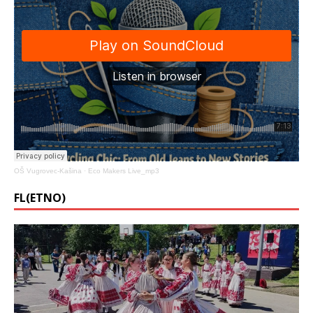
OŠ Vugrovec-Kašina
·
Eco Makers Live_mp3
FL(ETNO)