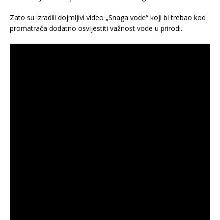
Zato su izradili dojmljivi video „Snaga vode“ koji bi trebao kod
promatrača dodatno osvijestiti važnost vode u prirodi.