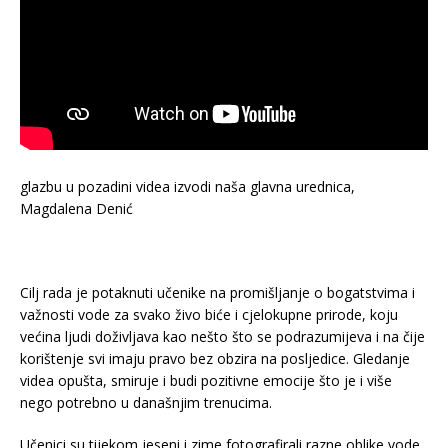
glazbu u pozadini videa izvodi naša glavna urednica,
Magdalena Denić
Cilj rada je potaknuti učenike na promišljanje o bogatstvima i
važnosti vode za svako živo biće i cjelokupne prirode, koju
većina ljudi doživljava kao nešto što se podrazumijeva i na čije
korištenje svi imaju pravo bez obzira na posljedice. Gledanje
videa opušta, smiruje i budi pozitivne emocije što je i više
nego potrebno u današnjim trenucima.
Učenici su tijekom jeseni i zime fotografirali razne oblike vode