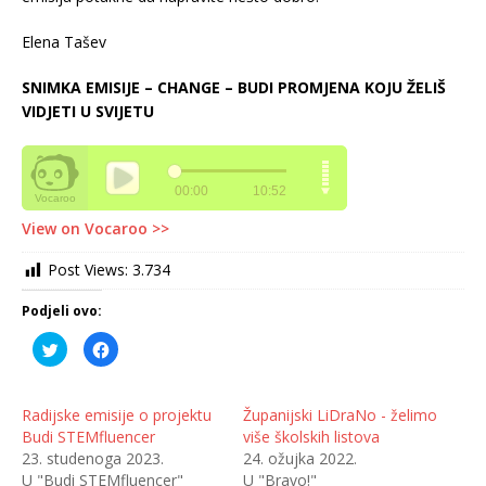
Elena Tašev
SNIMKA EMISIJE – CHANGE – BUDI PROMJENA KOJU ŽELIŠ
VIDJETI U SVIJETU
View on Vocaroo >>
Post Views:
3.734
Podjeli ovo:
P
K
o
l
d
i
i
k
j
o
e
m
Radijske emisije o projektu
Županijski LiDraNo - želimo
l
p
Budi STEMfluencer
više školskih listova
i
o
n
d
23. studenoga 2023.
24. ožujka 2022.
a
i
T
j
U "Budi STEMfluencer"
U "Bravo!"