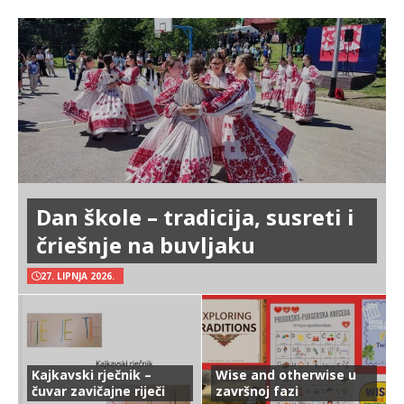
Dan škole – tradicija, susreti i
čriešnje na buvljaku
27. LIPNJA 2026.
Kajkavski rječnik –
Wise and otherwise u
čuvar zavičajne riječi
završnoj fazi