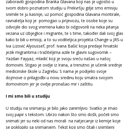
zaboraviti gospodina Branka Glavana koji nas je ugostio u
svom dobro poznatom studiju u Prekvršju gdje smo emisiju
snimile te ju kasnije, uz pomoć gospodina Glavana montirale,
ravnatelja koji je pomogao u prijevozu, te osobe koje su
odvojile dio svog vremena kako bi odgovorili na neka pitanja
vezana uz izbjeglice i migrante, te s time, također dali svoj glas
kako bi bili u emisiji, a to su voditeljica projekta Change u JRS-u
Iva Lizović Alyoussef, prof. Ivana Bašić koja predaje hrvatski
jezik migrantima i tražiteljima azile te glavni sugovornik –
Yazdan Fayyaz, mladić koji je svoju sreću našao u našoj
domovini. Stigao je ovdje iz Irana, a trenutno je učenik srednje
medicinske škole u Zagrebu. S nama je podijelio svoje
dojmove o prilagodbi u novu sredinu koju smatra svojom
domovinom jer je ovdje pronašao mir i zaštitu.
I mi smo bili u studiju
U studiju na snimanju je bilo jako zanimljivo. Svatko je imao
svoj papir s tekstom. Ubrzo nakon što smo došli, počeli smo
snimati jer su neki od nas morali na natjecanje iz kemije koje
se poklopilo sa snimanjem. Tekst koji smo čitali i snimljeni