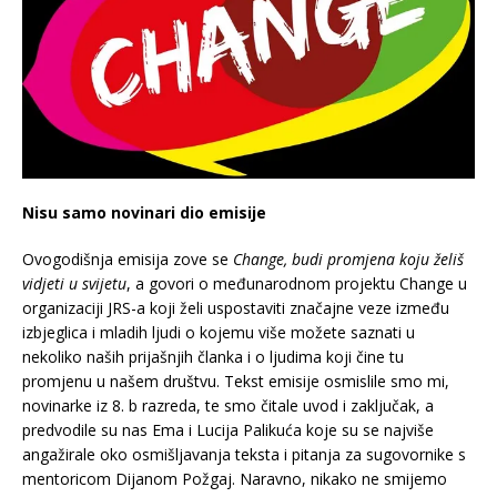
Nisu samo novinari dio emisije
Ovogodišnja emisija zove se
Change, budi promjena koju želiš
vidjeti u svijetu
, a govori o međunarodnom projektu Change u
organizaciji JRS-a koji želi uspostaviti značajne veze između
izbjeglica i mladih ljudi o kojemu više možete saznati u
nekoliko naših prijašnjih članka i o ljudima koji čine tu
promjenu u našem društvu. Tekst emisije osmislile smo mi,
novinarke iz 8. b razreda, te smo čitale uvod i zaključak, a
predvodile su nas Ema i Lucija Palikuća koje su se najviše
angažirale oko osmišljavanja teksta i pitanja za sugovornike s
mentoricom Dijanom Požgaj. Naravno, nikako ne smijemo