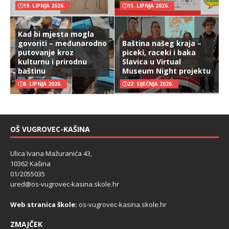
19. LIPNJA 2026.
15. LIPNJA 2026.
Kad bi mjesta mogla
govoriti – međunarodno
Baština našeg kraja –
putovanje kroz
piceki, raceki i baka
kulturnu i prirodnu
Slavica u Virtual
baštinu
Museum Night projektu
8. LIPNJA 2026.
22. SIJEČNJA 2026.
OŠ VUGROVEC-KAŠINA
Ulica Ivana Mažuranića 43,
10362 Kašina
01/2055035
ured@os-vugrovec-kasina.skole.hr
Web stranica škole:
os-vugrovec-kasina.skole.hr
ZMAJČEK