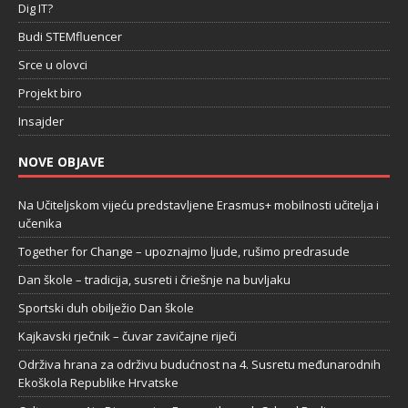
Dig IT?
Budi STEMfluencer
Srce u olovci
Projekt biro
Insajder
NOVE OBJAVE
Na Učiteljskom vijeću predstavljene Erasmus+ mobilnosti učitelja i
učenika
Together for Change – upoznajmo ljude, rušimo predrasude
Dan škole – tradicija, susreti i čriešnje na buvljaku
Sportski duh obilježio Dan škole
Kajkavski rječnik – čuvar zavičajne riječi
Održiva hrana za održivu budućnost na 4. Susretu međunarodnih
Ekoškola Republike Hrvatske