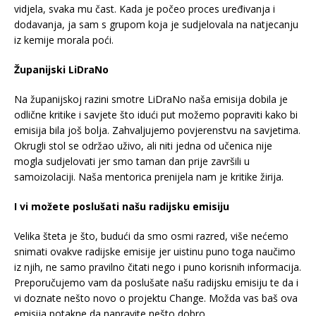
vidjela, svaka mu čast. Kada je počeo proces uređivanja i
dodavanja, ja sam s grupom koja je sudjelovala na natjecanju
iz kemije morala poći.
Županijski LiDraNo
Na županijskoj razini smotre LiDraNo naša emisija dobila je
odlične kritike i savjete što idući put možemo popraviti kako bi
emisija bila još bolja. Zahvaljujemo povjerenstvu na savjetima.
Okrugli stol se održao uživo, ali niti jedna od učenica nije
mogla sudjelovati jer smo taman dan prije završili u
samoizolaciji. Naša mentorica prenijela nam je kritike žirija.
I vi možete poslušati našu radijsku emisiju
Velika šteta je što, budući da smo osmi razred, više nećemo
snimati ovakve radijske emisije jer uistinu puno toga naučimo
iz njih, ne samo pravilno čitati nego i puno korisnih informacija.
Preporučujemo vam da poslušate našu radijsku emisiju te da i
vi doznate nešto novo o projektu Change. Možda vas baš ova
emisija potakne da napravite nešto dobro.