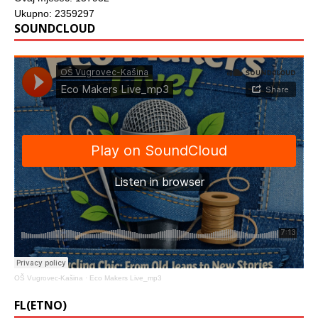
Ukupno: 2359297
SOUNDCLOUD
OŠ Vugrovec-Kašina
·
Eco Makers Live_mp3
FL(ETNO)