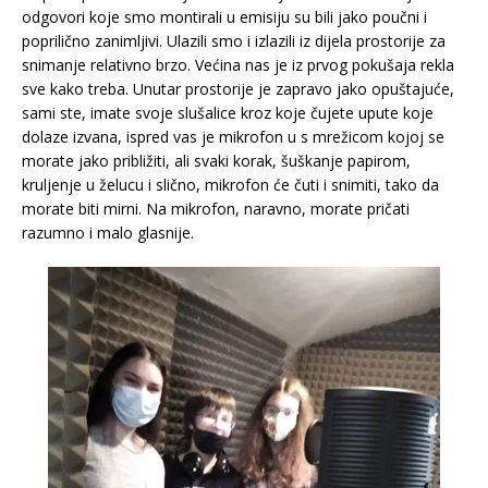
odgovori koje smo montirali u emisiju su bili jako poučni i
poprilično zanimljivi. Ulazili smo i izlazili iz dijela prostorije za
snimanje relativno brzo. Većina nas je iz prvog pokušaja rekla
sve kako treba. Unutar prostorije je zapravo jako opuštajuće,
sami ste, imate svoje slušalice kroz koje čujete upute koje
dolaze izvana, ispred vas je mikrofon u s mrežicom kojoj se
morate jako približiti, ali svaki korak, šuškanje papirom,
kruljenje u želucu i slično, mikrofon će čuti i snimiti, tako da
morate biti mirni. Na mikrofon, naravno, morate pričati
razumno i malo glasnije.