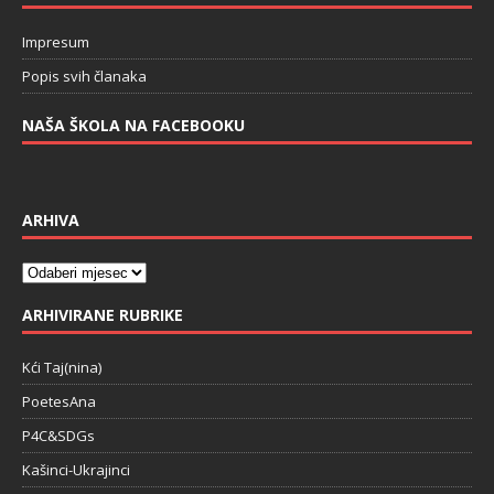
Impresum
Popis svih članaka
NAŠA ŠKOLA NA FACEBOOKU
ARHIVA
ARHIVIRANE RUBRIKE
Kći Taj(nina)
PoetesAna
P4C&SDGs
Kašinci-Ukrajinci