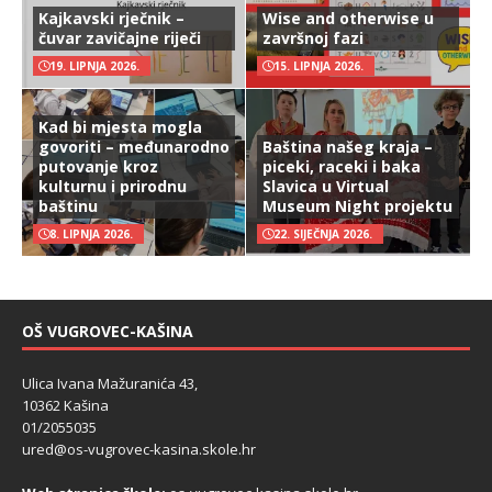
Kajkavski rječnik –
Wise and otherwise u
čuvar zavičajne riječi
završnoj fazi
19. LIPNJA 2026.
15. LIPNJA 2026.
Kad bi mjesta mogla
govoriti – međunarodno
Baština našeg kraja –
putovanje kroz
piceki, raceki i baka
kulturnu i prirodnu
Slavica u Virtual
baštinu
Museum Night projektu
8. LIPNJA 2026.
22. SIJEČNJA 2026.
OŠ VUGROVEC-KAŠINA
Ulica Ivana Mažuranića 43,
10362 Kašina
01/2055035
ured@os-vugrovec-kasina.skole.hr