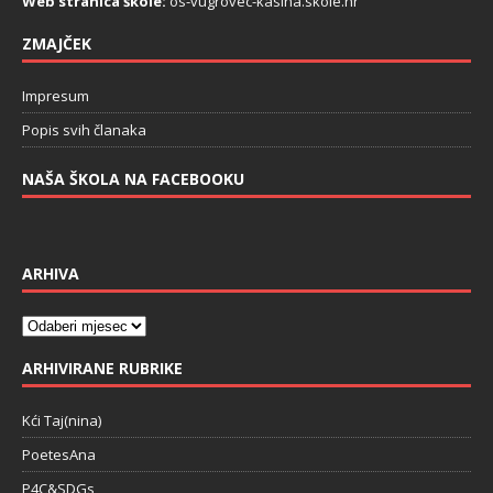
Web stranica škole:
os-vugrovec-kasina.skole.hr
ZMAJČEK
Impresum
Popis svih članaka
NAŠA ŠKOLA NA FACEBOOKU
ARHIVA
ARHIVIRANE RUBRIKE
Kći Taj(nina)
PoetesAna
P4C&SDGs