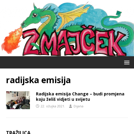
radijska emisija
Radijska emisija Change – budi promjena
koju želiš vidjeti u svijetu
22. ožujka 2021.
Dijana
TRAŽILICA