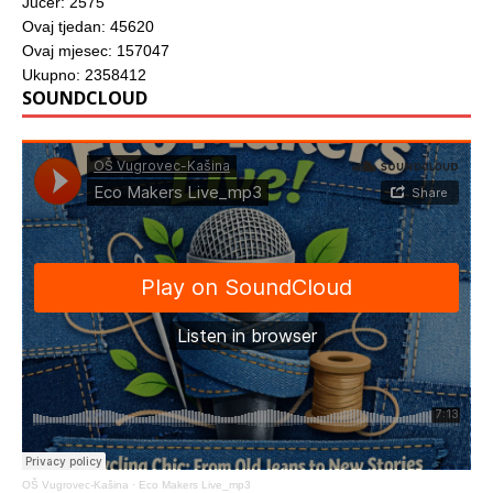
Jučer: 2575
Ovaj tjedan: 45620
Ovaj mjesec: 157047
Ukupno: 2358412
SOUNDCLOUD
OŠ Vugrovec-Kašina
·
Eco Makers Live_mp3