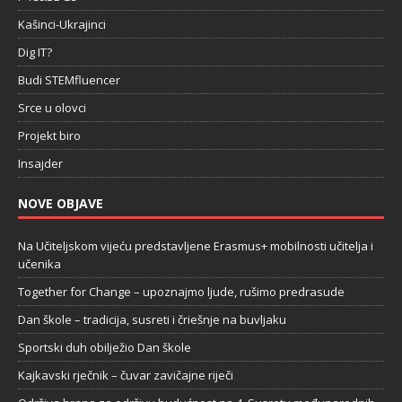
Kašinci-Ukrajinci
Dig IT?
Budi STEMfluencer
Srce u olovci
Projekt biro
Insajder
NOVE OBJAVE
Na Učiteljskom vijeću predstavljene Erasmus+ mobilnosti učitelja i
učenika
Together for Change – upoznajmo ljude, rušimo predrasude
Dan škole – tradicija, susreti i čriešnje na buvljaku
Sportski duh obilježio Dan škole
Kajkavski rječnik – čuvar zavičajne riječi