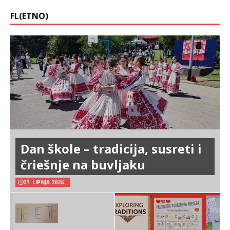
FL(ETNO)
Dan škole – tradicija, susreti i
čriešnje na buvljaku
27. LIPNJA 2026.