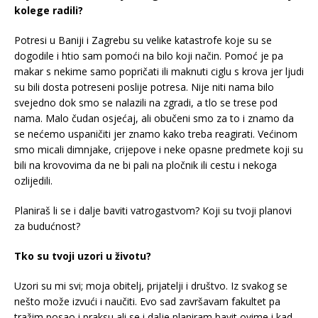
kolege radili?
Potresi u Baniji i Zagrebu su velike katastrofe koje su se
dogodile i htio sam pomoći na bilo koji način. Pomoć je pa
makar s nekime samo popričati ili maknuti ciglu s krova jer ljudi
su bili dosta potreseni poslije potresa. Nije niti nama bilo
svejedno dok smo se nalazili na zgradi, a tlo se trese pod
nama. Malo čudan osjećaj, ali obučeni smo za to i znamo da
se nećemo uspaničiti jer znamo kako treba reagirati. Većinom
smo micali dimnjake, crijepove i neke opasne predmete koji su
bili na krovovima da ne bi pali na pločnik ili cestu i nekoga
ozlijedili.
Planiraš li se i dalje baviti vatrogastvom? Koji su tvoji planovi
za budućnost?
Tko su tvoji uzori u životu?
Uzori su mi svi; moja obitelj, prijatelji i društvo. Iz svakog se
nešto može izvući i naučiti. Evo sad završavam fakultet pa
tražim posao i praksu ali se i dalje planiram bavit ovime i kad