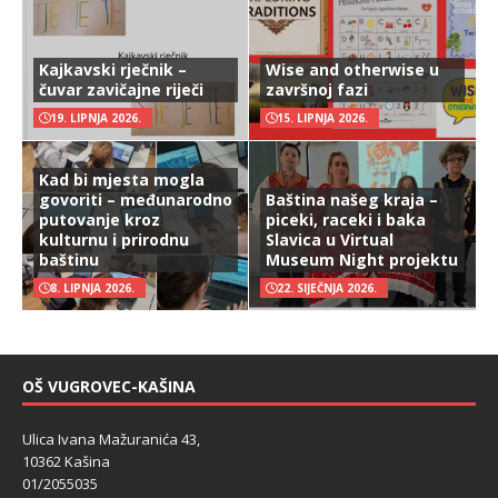
Kajkavski rječnik –
Wise and otherwise u
čuvar zavičajne riječi
završnoj fazi
19. LIPNJA 2026.
15. LIPNJA 2026.
Kad bi mjesta mogla
govoriti – međunarodno
Baština našeg kraja –
putovanje kroz
piceki, raceki i baka
kulturnu i prirodnu
Slavica u Virtual
baštinu
Museum Night projektu
8. LIPNJA 2026.
22. SIJEČNJA 2026.
OŠ VUGROVEC-KAŠINA
Ulica Ivana Mažuranića 43,
10362 Kašina
01/2055035