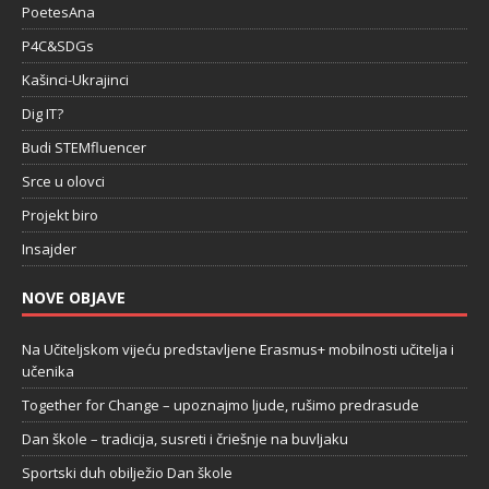
PoetesAna
P4C&SDGs
Kašinci-Ukrajinci
Dig IT?
Budi STEMfluencer
Srce u olovci
Projekt biro
Insajder
NOVE OBJAVE
Na Učiteljskom vijeću predstavljene Erasmus+ mobilnosti učitelja i
učenika
Together for Change – upoznajmo ljude, rušimo predrasude
Dan škole – tradicija, susreti i čriešnje na buvljaku
Sportski duh obilježio Dan škole