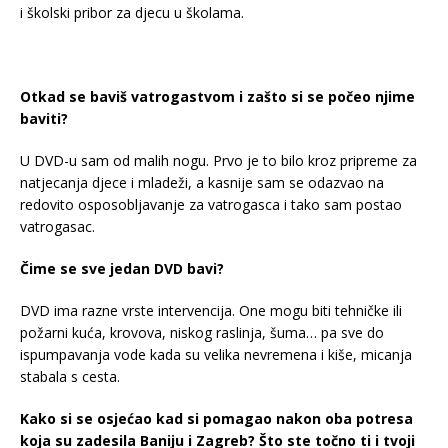
i školski pribor za djecu u školama.
Otkad se baviš vatrogastvom i zašto si se počeo njime
baviti?
U DVD-u sam od malih nogu. Prvo je to bilo kroz pripreme za
natjecanja djece i mladeži, a kasnije sam se odazvao na
redovito osposobljavanje za vatrogasca i tako sam postao
vatrogasac.
Čime se sve jedan DVD bavi?
DVD ima razne vrste intervencija. One mogu biti tehničke ili
požarni kuća, krovova, niskog raslinja, šuma… pa sve do
ispumpavanja vode kada su velika nevremena i kiše, micanja
stabala s cesta.
Kako si se osjećao kad si pomagao nakon oba potresa
koja su zadesila Baniju i Zagreb? Što ste točno ti i tvoji