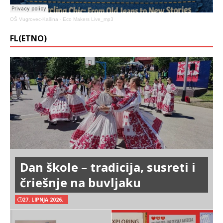
OŠ Vugrovec-Kašina
·
Eco Makers Live_mp3
FL(ETNO)
Dan škole – tradicija, susreti i
čriešnje na buvljaku
27. LIPNJA 2026.