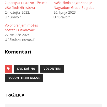
e
m
Županijski LiDraNo - želimo
Naša škola nagrađena je
l
p
više školskih listova
Nagradom Grada Zagreba
i
o
n
d
24. ožujka 2022.
20. lipnja 2023.
a
i
T
j
U "Bravo!"
U "Bravo!"
w
e
i
l
t
i
Volontiranjem možeš
t
t
postati i Oskarovac
e
e
r
n
22. veljače 2026.
u
a
(
F
U "Školske novosti"
O
a
t
c
v
e
Komentari
a
b
r
o
a
o
s
k
e
u
u
(
n
O
DVD KAŠINA
VOLONTERI
o
t
v
v
o
a
VOLONTERSKI OSKAR
m
r
p
a
r
s
o
e
z
u
o
n
TRAŽILICA
r
o
u
v
)
o
m