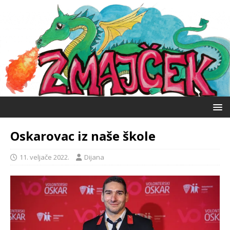
Oskarovac iz naše škole
11. veljače 2022.
Dijana