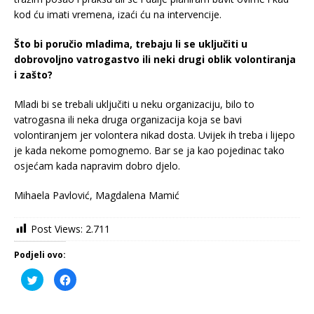
kod ću imati vremena, izaći ću na intervencije.
Što bi poručio mladima, trebaju li se uključiti u
dobrovoljno vatrogastvo ili neki drugi oblik volontiranja
i zašto?
Mladi bi se trebali uključiti u neku organizaciju, bilo to
vatrogasna ili neka druga organizacija koja se bavi
volontiranjem jer volontera nikad dosta. Uvijek ih treba i lijepo
je kada nekome pomognemo. Bar se ja kao pojedinac tako
osjećam kada napravim dobro djelo.
Mihaela Pavlović, Magdalena Mamić
Post Views:
2.711
Podjeli ovo:
P
K
o
l
d
i
i
k
j
o