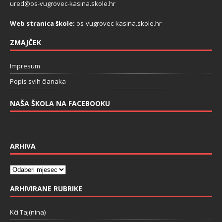
ured@os-vugrovec-kasina.skole.hr
Web stranica škole:
os-vugrovec-kasina.skole.hr
ZMAJČEK
Impresum
Popis svih članaka
NAŠA ŠKOLA NA FACEBOOKU
ARHIVA
ARHIVIRANE RUBRIKE
Kći Taj(nina)