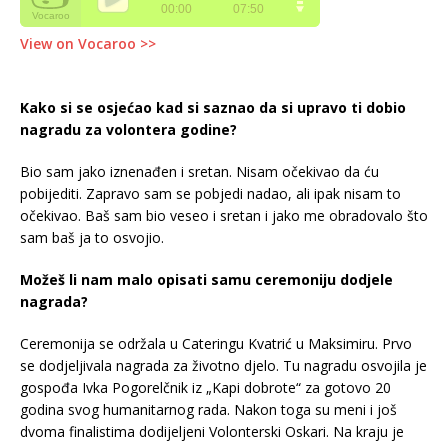
View on Vocaroo >>
Kako si se osjećao kad si saznao da si upravo ti dobio
nagradu za volontera godine?
Bio sam jako iznenađen i sretan. Nisam očekivao da ću
pobijediti. Zapravo sam se pobjedi nadao, ali ipak nisam to
očekivao. Baš sam bio veseo i sretan i jako me obradovalo što
sam baš ja to osvojio.
Možeš li nam malo opisati samu ceremoniju dodjele
nagrada?
Ceremonija se održala u Cateringu Kvatrić u Maksimiru. Prvo
se dodjeljivala nagrada za životno djelo. Tu nagradu osvojila je
gospođa Ivka Pogorelčnik iz „Kapi dobrote“ za gotovo 20
godina svog humanitarnog rada. Nakon toga su meni i još
dvoma finalistima dodijeljeni Volonterski Oskari. Na kraju je