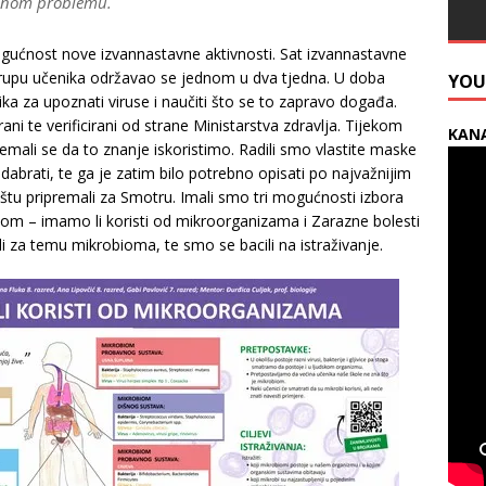
denom problemu.
ućnost nove izvannastavne aktivnosti. Sat izvannastavne
 grupu učenika održavao se jednom u dva tjedna. U doba
YOU
ika za upoznati viruse i naučiti što se to zapravo događa.
irani te verificirani od strane Ministarstva zdravlja. Tijekom
KANA
ipremali se da to znanje iskoristimo. Radili smo vlastite maske
abrati, te ga je zatim bilo potrebno opisati po najvažnijim
tu pripremali za Smotru. Imali smo tri mogućnosti izbora
biom – imamo li koristi od mikroorganizama i Zarazne bolesti
i za temu mikrobioma, te smo se bacili na istraživanje.