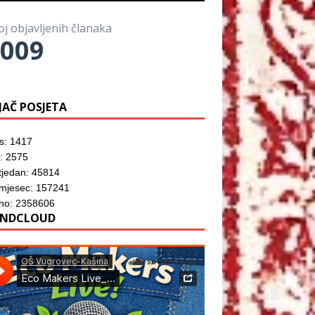
o
)
o
z
r
m
o
u
p
r
)
oj objavljenih članaka
r
u
o
009
)
z
o
r
u
)
JAČ POSJETA
s: 1417
: 2575
tjedan: 45814
 mjesec: 157241
no: 2358606
NDCLOUD