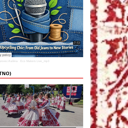
rovec-Kašina
·
Eco Makers Live_mp3
ETNO)