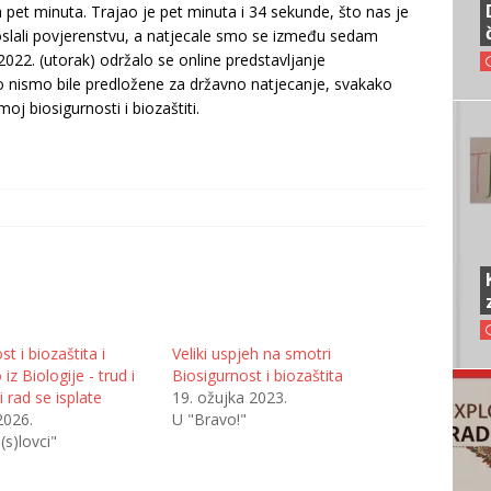
a pet minuta. Trajao je pet minuta i 34 sekunde, što nas je
oslali povjerenstvu, a natjecale smo se između sedam
2022. (utorak) održalo se online predstavljanje
o nismo bile predložene za državno natjecanje, svakako
j biosigurnosti i biozaštiti.
t i biozaštita i
Veliki uspjeh na smotri
iz Biologije - trud i
Biosigurnost i biozaštita
i rad se isplate
19. ožujka 2023.
2026.
U "Bravo!"
(s)lovci"