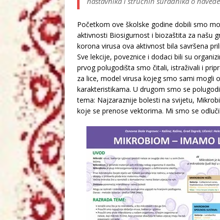
nastavnika i stručnih suradnika o nave
Početkom ove školske godine dobili smo mog
aktivnosti Biosigurnost i biozaštita za našu
korona virusa ova aktivnost bila savršena pril
Sve lekcije, poveznice i dodaci bili su organiz
prvog polugodišta smo čitali, istraživali i pr
za lice, model virusa kojeg smo sami mogli od
karakteristikama. U drugom smo se polugodiš
tema: Najzaraznije bolesti na svijetu, Mikro
koje se prenose vektorima. Mi smo se odlučil