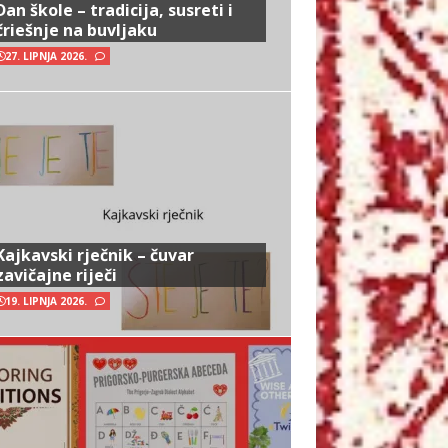
Dan škole – tradicija, susreti i
čriešnje na buvljaku
27. LIPNJA 2026.
Kajkavski rječnik – čuvar
zavičajne riječi
19. LIPNJA 2026.