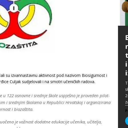
P
G
p
p
t
m
i
p
b
[
P
A
P
k
„
P
s
u
ali su izvannastavnu aktivnost pod nazivom Biosigurnost i
s
ž
ice Culjak sudjelovali i na smotri učeničkih radova.
T
i
s
P
e u 122 osnovne i srednje škole uspješno je proveden pilot-
2
P
z
nim i srednjim školama u Republici Hrvatskoj i organizirana
nost i biozaštita.
P
očena je važnost dodatne edukacije učenika, učitelja,