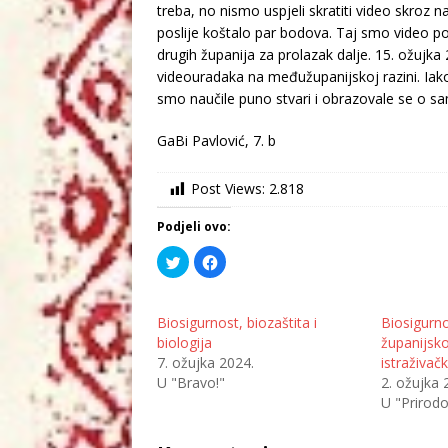
treba, no nismo uspjeli skratiti video skroz n
poslije koštalo par bodova. Taj smo video p
drugih županija za prolazak dalje. 15. ožujka 
videouradaka na međužupanijskoj razini. Iak
smo naučile puno stvari i obrazovale se o samo
GaBi Pavlović, 7. b
Post Views:
2.818
Podjeli ovo:
P
K
o
l
d
i
i
k
j
o
e
m
Biosigurnost, biozaštita i
Biosigurnos
l
p
biologija
županijsko 
i
o
n
d
7. ožujka 2024.
istraživačk
a
i
T
j
U "Bravo!"
2. ožujka 
w
e
U "Prirodo
i
l
t
i
t
t
e
e