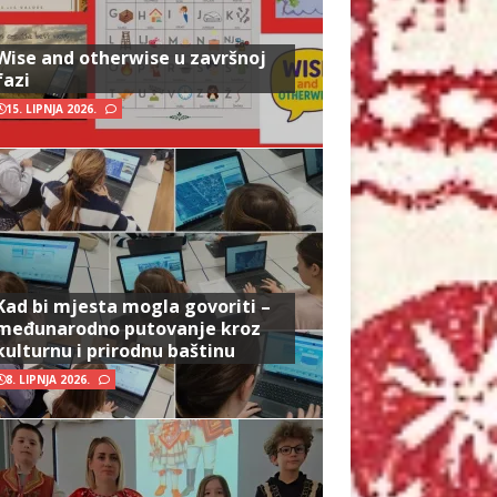
Wise and otherwise u završnoj
fazi
15. LIPNJA 2026.
Kad bi mjesta mogla govoriti –
međunarodno putovanje kroz
kulturnu i prirodnu baštinu
8. LIPNJA 2026.