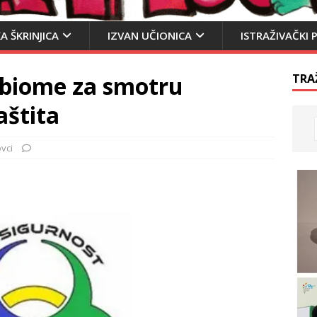
A ŠKRINJICA
IZVAN UČIONICA
ISTRAŽIVAČKI 
robiome za smotru
TRA
aštita
ovci