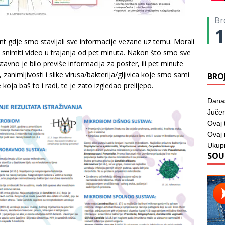
Br
1
t gdje smo stavljali sve informacije vezane uz temu. Morali
 snimiti video u trajanja od pet minuta. Nakon što smo sve
nostavno je bilo previše informacija za poster, ili pet minute
zanimljivosti i slike virusa/bakterija/gljivica koje smo sami
BRO
 koja baš to i radi, te je zato izgledao prelijepo.
Dana
Jučer
Ovaj 
Ovaj
Ukup
SOU