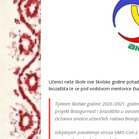
Učenici naše škole ove školske godine pohađ
biozaštita te se pod vodstvom mentorice Đurđ
Tijekom školske godine 2020./2021. godin
projekt Biosigurnost i biozaštita u osnov
Državna smotra učeničkih radova Biosigur
Izbijanjem pandemije virusa SARS-CoV-2 u