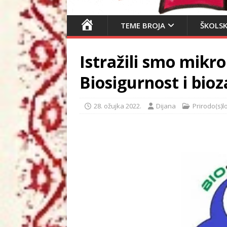
N
TEME BROJA
ŠKOLSK
A
S
Istražili smo mik
L
O
Biosigurnost i bioz
V
N
28. ožujka 2022.
Dijana
Prirodo(s)l
I
C
A