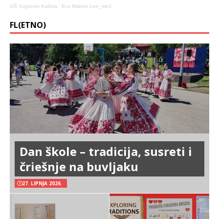
OŠ Vugrovec-Kašina
·
Eco Makers Live_mp3
FL(ETNO)
Dan škole – tradicija, susreti i
čriešnje na buvljaku
27. LIPNJA 2026.