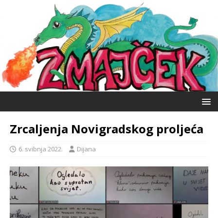
Zrcaljenja Novigradskog proljeća
6. svibnja 2022.
Dijana