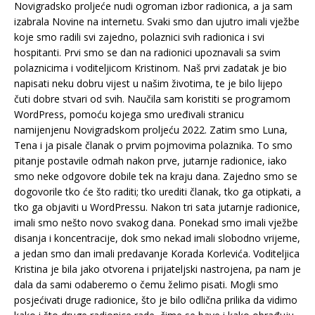
Novigradsko proljeće nudi ogroman izbor radionica, a ja sam
izabrala Novine na internetu. Svaki smo dan ujutro imali vježbe
koje smo radili svi zajedno, polaznici svih radionica i svi
hospitanti. Prvi smo se dan na radionici upoznavali sa svim
polaznicima i voditeljicom Kristinom. Naš prvi zadatak je bio
napisati neku dobru vijest u našim životima, te je bilo lijepo
čuti dobre stvari od svih. Naučila sam koristiti se programom
WordPress, pomoću kojega smo uređivali stranicu
namijenjenu Novigradskom proljeću 2022. Zatim smo Luna,
Tena i ja pisale članak o prvim pojmovima polaznika. To smo
pitanje postavile odmah nakon prve, jutarnje radionice, iako
smo neke odgovore dobile tek na kraju dana. Zajedno smo se
dogovorile tko će što raditi; tko urediti članak, tko ga otipkati, a
tko ga objaviti u WordPressu. Nakon tri sata jutarnje radionice,
imali smo nešto novo svakog dana. Ponekad smo imali vježbe
disanja i koncentracije, dok smo nekad imali slobodno vrijeme,
a jedan smo dan imali predavanje Korada Korlevića. Voditeljica
Kristina je bila jako otvorena i prijateljski nastrojena, pa nam je
dala da sami odaberemo o čemu želimo pisati. Mogli smo
posjećivati druge radionice, što je bilo odlična prilika da vidimo