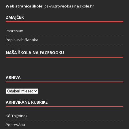
Web stranica škole:
os-vugrovec-kasina.skole.hr
ZMAJČEK
Impresum
Popis svih članaka
NAŠA ŠKOLA NA FACEBOOKU
ARHIVA
ARHIVIRANE RUBRIKE
Kći Taj(nina)
PoetesAna