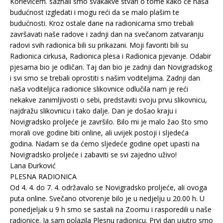
Korlevićem. saznali smo svakakve stvari o tome kako će naša
budućnost izgledati i mogu reći da se malo plašim te
budućnosti. Kroz ostale dane na radionicama smo trebali
završavati naše radove i zadnji dan na svečanom zatvaranju
radovi svih radionica bili su prikazani. Moji favoriti bili su
Radionica cirkusa, Radionica plesa i Radionica pjevanje. Odabir
pjesama bio je odličan. Taj dan bio je zadnji dan Novigradskog
i svi smo se trebali oprostiti s našim voditeljima. Zadnji dan
naša voditeljica radionice slikovnice odlučila nam je reći
nekakve zanimljivosti o sebi, predstaviti svoju prvu slikovnicu,
najdražu slikovnicu i tako dalje. Dan je došao kraju i
Novigradsko proljeće je završilo. Bilo mi je malo žao što smo
morali ove godine biti online, ali uvijek postoji i sljedeća
godina. Nadam se da ćemo sljedeće godine opet upasti na
Novigradsko proljeće i zabaviti se svi zajedno uživo!
Lana Đurković
PLESNA RADIONICA
Od 4. 4. do 7. 4. održavalo se Novigradsko proljeće, ali ovoga
puta online. Svečano otvorenje bilo je u nedjelju u 20.00 h. U
ponedjeljak u 9 h smo se sastali na Zoomu i rasporedili u naše
radionice. Ja sam polazila Plesnu radionicu. Prvi dan ujutro smo