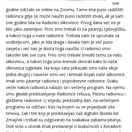
ove
godine održalo se online na Zoomu. Tamo ima puno različitih
radionica gdje se može naučiti puno različitih stvari, ali ja sam
ove godine bila na Radionici slikovnice. Prvog dana već mi je
bilo jako zanimljivo. Prvo smo trebali ići na jutarnju tjelovježbu,
a nakon toga u naše radionice. Trebala sam se upoznala sa
voditeljicom, jako je bila draga i davala nam je već puno
savjeta i već nas je dosta toga naučila. U radionici smo
također bile sve cure. Prvo smo trebale smisliti temu za našu
slikovnicu, a nakon toga smo krenule skicirati kako bi naša
slikovnica izgledala. Na kraju sata prikazale smo naše ideje
jedna drugoj i navečer smo već i krenule bojati naše slikovnice.
Imali smo jutarnje radionice i popodnevne radionice. Svaku
večer nakon radionica nalazio se i večernji program. Na njemu
smo gledali predstavljanje Radionice cirkusa, Plesnu radionicu i
glazbene radionice. U srijedu, predzadnji dan, na večernjem
programu se održao i kviz na kojem su se prijavljivali više
timova, čak i tim koji je predstavljao naš digitalni školski list
Zmajček i trebali su odgovarati na svakakva zabavna pitanja.
Dok smo u utorak imali predavanje o budućnosti s Koradom