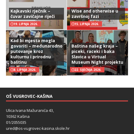
Kajkavski rječnik –
Wise and otherwise u
čuvar zavičajne riječi
završnoj fazi
19. LIPNJA 2026.
15. LIPNJA 2026.
Kad bi mjesta mogla
govoriti – međunarodno
Baština našeg kraja –
putovanje kroz
piceki, raceki i baka
kulturnu i prirodnu
Slavica u Virtual
baštinu
Museum Night projektu
8. LIPNJA 2026.
22. SIJEČNJA 2026.
OŠ VUGROVEC-KAŠINA
Ulica Ivana Mažuranića 43,
10362 Kašina
01/2055035
ured@os-vugrovec-kasina.skole.hr