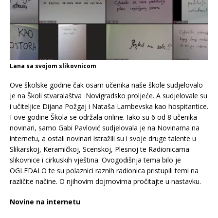
Lana sa svojom slikovnicom
Ove školske godine čak osam učenika naše škole sudjelovalo
je na Školi stvaralaštva Novigradsko proljeće. A sudjelovale su
i učiteljice Dijana Požgaj i Nataša Lambevska kao hospitantice.
I ove godine Škola se održala online. Iako su 6 od 8 učenika
novinari, samo Gabi Pavlović sudjelovala je na Novinama na
internetu, a ostali novinari istražili su i svoje druge talente u
Slikarskoj, Keramičkoj, Scenskoj, Plesnoj te Radionicama
slikovnice i cirkuskih vještina. Ovogodišnja tema bilo je
OGLEDALO te su polaznici raznih radionica pristupili temi na
različite načine. O njihovim dojmovima pročitajte u nastavku.
Novine na internetu