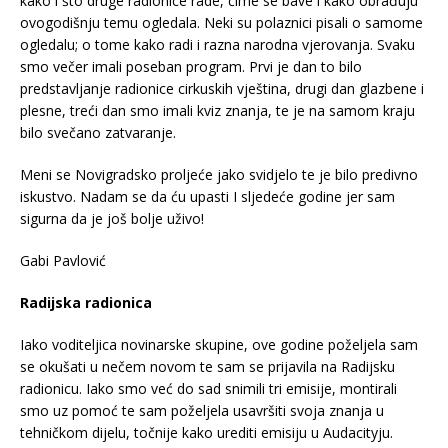
kako i što druge radionice rade, čime se bave i kako obrađuju
ovogodišnju temu ogledala. Neki su polaznici pisali o samome
ogledalu; o tome kako radi i razna narodna vjerovanja. Svaku
smo večer imali poseban program. Prvi je dan to bilo
predstavljanje radionice cirkuskih vještina, drugi dan glazbene i
plesne, treći dan smo imali kviz znanja, te je na samom kraju
bilo svečano zatvaranje.
Meni se Novigradsko proljeće jako svidjelo te je bilo predivno
iskustvo. Nadam se da ću upasti I sljedeće godine jer sam
sigurna da je još bolje uživo!
Gabi Pavlović
Radijska radionica
Iako voditeljica novinarske skupine, ove godine poželjela sam
se okušati u nečem novom te sam se prijavila na Radijsku
radionicu. Iako smo već do sad snimili tri emisije, montirali
smo uz pomoć te sam poželjela usavršiti svoja znanja u
tehničkom dijelu, točnije kako urediti emisiju u Audacityju.