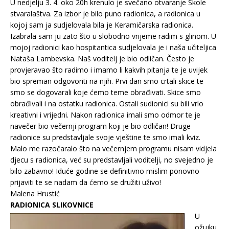
U nedjelju 3. 4. oko 20h krenulo je svečano otvaranje Škole
stvaralaštva. Za izbor je bilo puno radionica, a radionica u
kojoj sam ja sudjelovala bila je Keramičarska radionica.
Izabrala sam ju zato što u slobodno vrijeme radim s glinom. U
mojoj radionici kao hospitantica sudjelovala je i naša učiteljica
Nataša Lambevska. Naš voditelj je bio odličan. Često je
provjeravao što radimo i imamo li kakvih pitanja te je uvijek
bio spreman odgovoriti na njih. Prvi dan smo crtali skice te
smo se dogovarali koje ćemo teme obrađivati. Skice smo
obrađivali i na ostatku radionica. Ostali sudionici su bili vrlo
kreativni i vrijedni. Nakon radionica imali smo odmor te je
navečer bio večernji program koji je bio odličan! Druge
radionice su predstavljale svoje vještine te smo imali kviz.
Malo me razočaralo što na večernjem programu nisam vidjela
djecu s radionica, već su predstavljali voditelji, no svejedno je
bilo zabavno! Iduće godine se definitivno mislim ponovno
prijaviti te se nadam da ćemo se družiti uživo!
Malena Hrustić
RADIONICA SLIKOVNICE
U
ožujku,