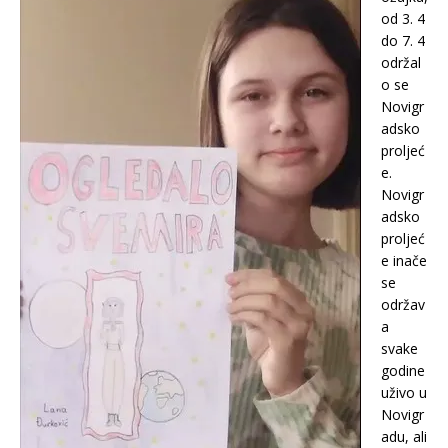
od 3. 4
do 7. 4
održal
o se
Novigr
adsko
proljeć
e.
Novigr
adsko
proljeć
e inače
se
održav
a
svake
godine
uživo u
Novigr
adu, ali