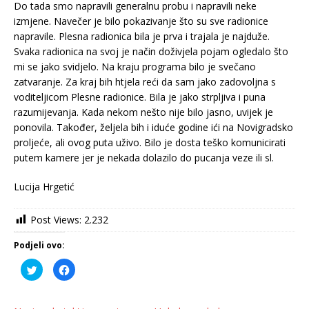
Do tada smo napravili generalnu probu i napravili neke
izmjene. Navečer je bilo pokazivanje što su sve radionice
napravile. Plesna radionica bila je prva i trajala je najduže.
Svaka radionica na svoj je način doživjela pojam ogledalo što
mi se jako svidjelo. Na kraju programa bilo je svečano
zatvaranje. Za kraj bih htjela reći da sam jako zadovoljna s
voditeljicom Plesne radionice. Bila je jako strpljiva i puna
razumijevanja. Kada nekom nešto nije bilo jasno, uvijek je
ponovila. Također, željela bih i iduće godine ići na Novigradsko
proljeće, ali ovog puta uživo. Bilo je dosta teško komunicirati
putem kamere jer je nekada dolazilo do pucanja veze ili sl.
Lucija Hrgetić
Post Views:
2.232
Podjeli ovo:
P
K
o
l
d
i
i
k
j
o
e
m