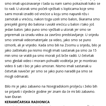
smo imali upoznavanje i tada su nam samo pokazivali kako se
to radi. U utorak smo počeli vježbati s lopticama koje smo
sami morali izraditi od vrećice u koju smo napunili rižu i
zamotali u vrećicu, nakon toga uzeli smo balon, škarama smo
presjekli gornji dio balona i uvukli vrećicu u balon i tako još
jedan balon. Jako puno smo vježbali u utorak jer smo se
pripremali za izradu videa za završno predstavljanje. U srijedu
smo snimali videomaterijale za video, jako smo se puno
izmorili, ali je vrijedio. Kada smo bili na Zoomu u srijedu, bilo je
jako zaštekalo pa nismo mogli imati sastanak pa smo za 15
min smo se vratili pa smo morali još brže raditi. U četvrtak
smo gledali video i moram pohvaliti voditelja jer je montirao
video 6 sati i bio je jako umoran. Nismo imali sastanak u
četvrtak navečer jer smo se jako puno naradili pa smo se
mogli odmarati.
Bilo mi je jako zabavno na Novigradskom proljeću i želio bih
se prijaviti i sljedeće godine jer znam da će mi biti zabavno.
Ivan Đuran
KERAMIČARSKA RADIONICA