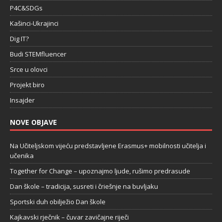
P4C&SDGs
Kašinci-Ukrajinci
Dig IT?
Budi STEMfluencer
Srce u olovci
Projekt biro
Insajder
NOVE OBJAVE
Na Učiteljskom vijeću predstavljene Erasmus+ mobilnosti učitelja i
učenika
Together for Change – upoznajmo ljude, rušimo predrasude
Dan škole – tradicija, susreti i čriešnje na buvljaku
Sportski duh obilježio Dan škole
Kajkavski rječnik – čuvar zavičajne riječi