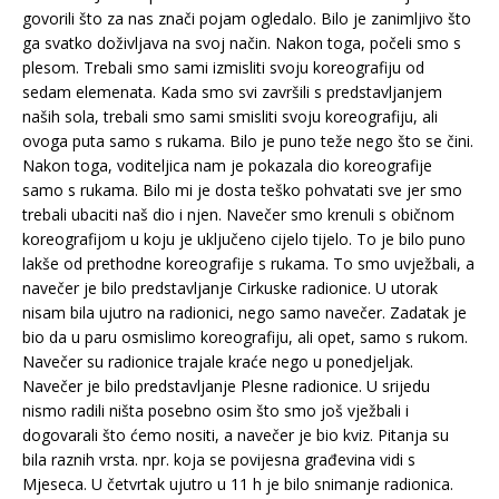
govorili što za nas znači pojam ogledalo. Bilo je zanimljivo što
ga svatko doživljava na svoj način. Nakon toga, počeli smo s
plesom. Trebali smo sami izmisliti svoju koreografiju od
sedam elemenata. Kada smo svi završili s predstavljanjem
naših sola, trebali smo sami smisliti svoju koreografiju, ali
ovoga puta samo s rukama. Bilo je puno teže nego što se čini.
Nakon toga, voditeljica nam je pokazala dio koreografije
samo s rukama. Bilo mi je dosta teško pohvatati sve jer smo
trebali ubaciti naš dio i njen. Navečer smo krenuli s običnom
koreografijom u koju je uključeno cijelo tijelo. To je bilo puno
lakše od prethodne koreografije s rukama. To smo uvježbali, a
navečer je bilo predstavljanje Cirkuske radionice. U utorak
nisam bila ujutro na radionici, nego samo navečer. Zadatak je
bio da u paru osmislimo koreografiju, ali opet, samo s rukom.
Navečer su radionice trajale kraće nego u ponedjeljak.
Navečer je bilo predstavljanje Plesne radionice. U srijedu
nismo radili ništa posebno osim što smo još vježbali i
dogovarali što ćemo nositi, a navečer je bio kviz. Pitanja su
bila raznih vrsta. npr. koja se povijesna građevina vidi s
Mjeseca. U četvrtak ujutro u 11 h je bilo snimanje radionica.