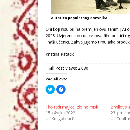
autorica popularnog dnevnika
Oni koji nisu bili na premijeri ovu zanimljivu
2023. Uvjereni smo da će ovaj film postići og
i naši učenici. Zahvaljujemo timu Jaka produk
Kristina Patačić
Post Views:
2.680
Podjeli ovo:
P
K
o
l
d
i
i
k
j
o
e
m
Tko radi majice, zlo ne misli
Braillovo 
l
p
15. ožujka 2022.
23. prosin
i
o
n
d
U "Knjigoljupci"
U "Cooltu
a
i
T
j
w
e