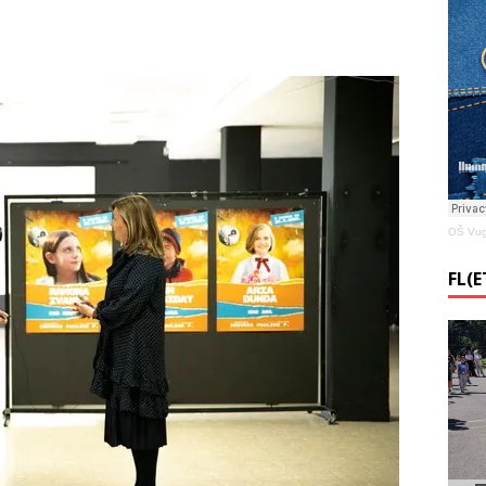
OŠ Vug
FL(