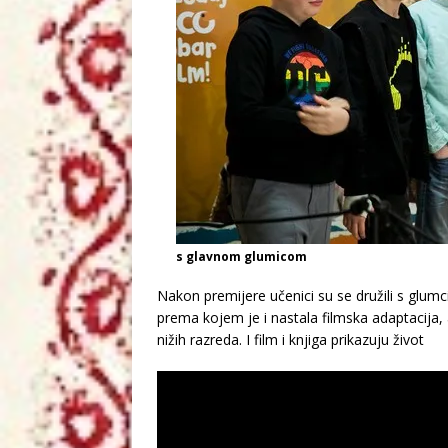
s glavnom glumicom
Nakon premijere učenici su se družili s glu
prema kojem je i nastala filmska adaptacija, a
nižih razreda. I film i knjiga prikazuju život