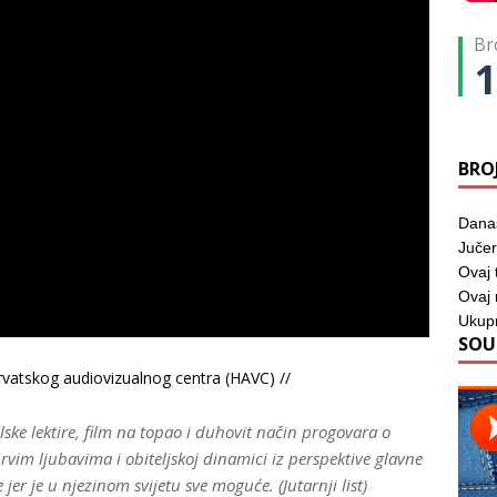
Br
1
BRO
Dana
Jučer
Ovaj 
Ovaj
Ukup
SOU
vatskog audiovizualnog centra (HAVC) //
ske lektire, film na topao i duhovit način progovara o
rvim ljubavima i obiteljskoj dinamici iz perspektive glavne
er je u njezinom svijetu sve moguće. (Jutarnji list)