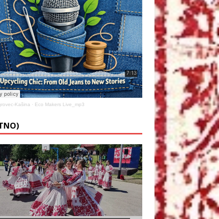
rovec-Kašina
·
Eco Makers Live_mp3
ETNO)