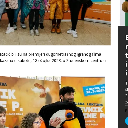
P
G
p
p
t
m
i
p
Patačić bili su na premijeri dugometražnog igranog filma
b
[
rikazana u subotu, 18.ožujka 2023. u Studenskom centru u
P
A
P
k
„
P
s
u
s
ž
T
i
s
P
2
P
z
P