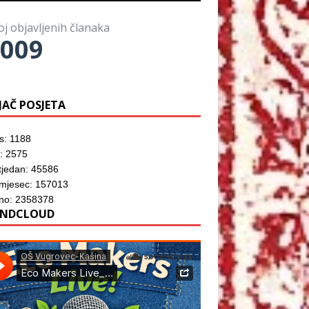
o
)
o
z
r
m
o
u
p
r
)
oj objavljenih članaka
r
u
o
009
)
z
o
r
u
)
JAČ POSJETA
s: 1188
: 2575
tjedan: 45586
 mjesec: 157013
no: 2358378
NDCLOUD