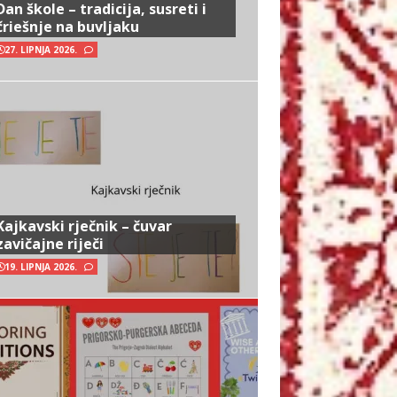
Dan škole – tradicija, susreti i
čriešnje na buvljaku
27. LIPNJA 2026.
Kajkavski rječnik – čuvar
zavičajne riječi
19. LIPNJA 2026.