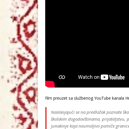
film preuzet sa službenog YouTube kanala Hr
Naslanjajući se na predložak poznate škol
školskim dogodovštinama, prijateljstvu, p
junakinje koja neumoljivo pomiče granice j