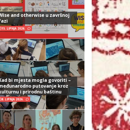
Wise and otherwise u završnoj
fazi
15. LIPNJA 2026.
Kad bi mjesta mogla govoriti –
međunarodno putovanje kroz
kulturnu i prirodnu baštinu
8. LIPNJA 2026.