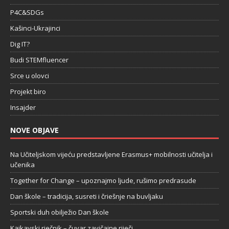
P4C&SDGs
Kašinci-Ukrajinci
Dig IT?
Budi STEMfluencer
Srce u olovci
Projekt biro
Insajder
NOVE OBJAVE
Na Učiteljskom vijeću predstavljene Erasmus+ mobilnosti učitelja i
učenika
Together for Change – upoznajmo ljude, rušimo predrasude
Dan škole – tradicija, susreti i čriešnje na buvljaku
Sportski duh obilježio Dan škole
Kajkavski rječnik – čuvar zavičajne riječi