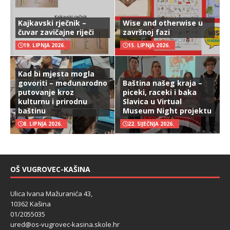
Kajkavski rječnik –
Wise and otherwise u
čuvar zavičajne riječi
završnoj fazi
19. LIPNJA 2026.
15. LIPNJA 2026.
Kad bi mjesta mogla
govoriti – međunarodno
Baština našeg kraja –
putovanje kroz
piceki, raceki i baka
kulturnu i prirodnu
Slavica u Virtual
baštinu
Museum Night projektu
8. LIPNJA 2026.
22. SIJEČNJA 2026.
OŠ VUGROVEC-KAŠINA
Ulica Ivana Mažuranića 43,
10362 Kašina
01/2055035
ured@os-vugrovec-kasina.skole.hr