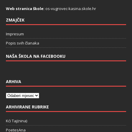
Web stranica škole:
os-vugrovec-kasina.skole.hr
ZMAJČEK
Impresum
Popis svih članaka
NAŠA ŠKOLA NA FACEBOOKU
ARHIVA
ARHIVIRANE RUBRIKE
Kći Taj(nina)
PoetesAna