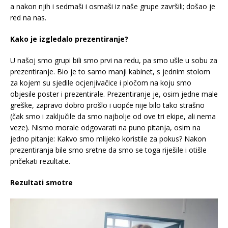
a nakon njih i sedmaši i osmaši iz naše grupe završili; došao je
red na nas.
Kako je izgledalo prezentiranje?
U našoj smo grupi bili smo prvi na redu, pa smo ušle u sobu za
prezentiranje. Bio je to samo manji kabinet, s jednim stolom
za kojem su sjedile ocjenjivačice i pločom na koju smo
objesile poster i prezentirale. Prezentiranje je, osim jedne male
greške, zapravo dobro prošlo i uopće nije bilo tako strašno
(čak smo i zaključile da smo najbolje od ove tri ekipe, ali nema
veze). Nismo morale odgovarati na puno pitanja, osim na
jedno pitanje: Kakvo smo mlijeko koristile za pokus? Nakon
prezentiranja bile smo sretne da smo se toga riješile i otišle
pričekati rezultate.
Rezultati smotre