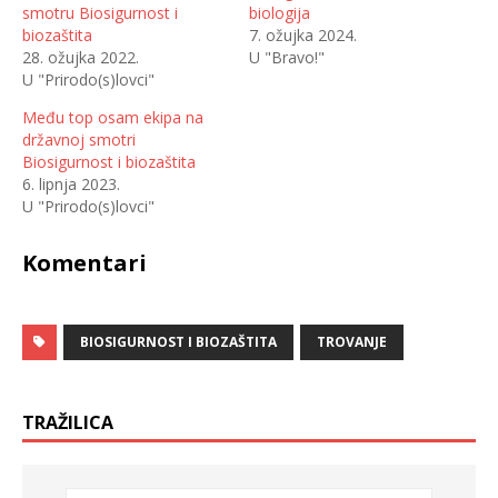
smotru Biosigurnost i
biologija
i
o
n
d
biozaštita
7. ožujka 2024.
a
i
T
j
28. ožujka 2022.
U "Bravo!"
w
e
U "Prirodo(s)lovci"
i
l
t
i
t
t
Među top osam ekipa na
e
e
r
n
državnoj smotri
u
a
(
F
Biosigurnost i biozaštita
O
a
6. lipnja 2023.
t
c
v
e
U "Prirodo(s)lovci"
a
b
r
o
a
o
s
k
Komentari
e
u
u
(
n
O
o
t
v
v
o
a
BIOSIGURNOST I BIOZAŠTITA
TROVANJE
m
r
p
a
r
s
o
e
z
u
o
n
TRAŽILICA
r
o
u
v
)
o
m
p
r