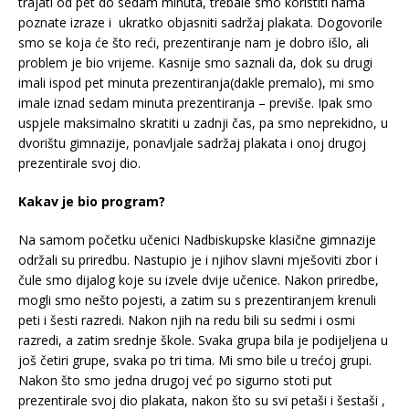
trajati od pet do sedam minuta, trebale smo koristiti nama
poznate izraze i ukratko objasniti sadržaj plakata. Dogovorile
smo se koja će što reći, prezentiranje nam je dobro išlo, ali
problem je bio vrijeme. Kasnije smo saznali da, dok su drugi
imali ispod pet minuta prezentiranja(dakle premalo), mi smo
imale iznad sedam minuta prezentiranja – previše. Ipak smo
uspjele maksimalno skratiti u zadnji čas, pa smo neprekidno, u
dvorištu gimnazije, ponavljale sadržaj plakata i onoj drugoj
prezentirale svoj dio.
Kakav je bio program?
Na samom početku učenici Nadbiskupske klasične gimnazije
održali su priredbu. Nastupio je i njihov slavni mješoviti zbor i
čule smo dijalog koje su izvele dvije učenice. Nakon priredbe,
mogli smo nešto pojesti, a zatim su s prezentiranjem krenuli
peti i šesti razredi. Nakon njih na redu bili su sedmi i osmi
razredi, a zatim srednje škole. Svaka grupa bila je podijeljena u
još četiri grupe, svaka po tri tima. Mi smo bile u trećoj grupi.
Nakon što smo jedna drugoj već po sigurno stoti put
prezentirale svoj dio plakata, nakon što su svi petaši i šestaši ,