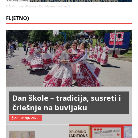
OŠ Vugrovec-Kašina
·
Eco Makers Live_mp3
FL(ETNO)
Dan škole – tradicija, susreti i
čriešnje na buvljaku
27. LIPNJA 2026.