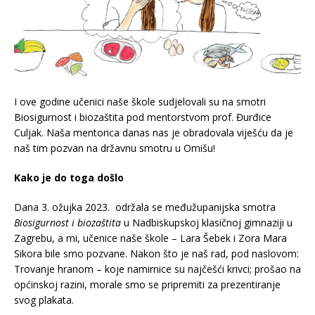
I ove godine učenici naše škole sudjelovali su na smotri
Biosigurnost i biozaštita pod mentorstvom prof. Đurđice
Culjak. Naša mentorica danas nas je obradovala viješću da je
naš tim pozvan na državnu smotru u Omišu!
Kako je do toga došlo
Dana 3. ožujka 2023. održala se međužupanijska smotra
Biosigurnost i biozaštita
u Nadbiskupskoj klasičnoj gimnaziji u
Zagrebu, a mi, učenice naše škole – Lara Šebek i Zora Mara
Sikora bile smo pozvane. Nakon što je naš rad, pod naslovom:
Trovanje hranom – koje namirnice su najčešći krivci; prošao na
općinskoj razini, morale smo se pripremiti za prezentiranje
svog plakata.