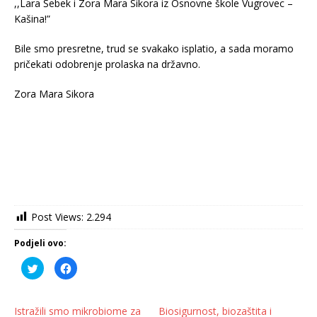
,,Lara Šebek i Zora Mara Sikora iz Osnovne škole Vugrovec –
Kašina!”
Bile smo presretne, trud se svakako isplatio, a sada moramo
pričekati odobrenje prolaska na državno.
Zora Mara Sikora
Post Views:
2.294
Podjeli ovo:
P
K
o
l
d
i
i
k
j
o
e
m
Istražili smo mikrobiome za
Biosigurnost, biozaštita i
l
p