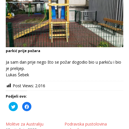
parkić prije požara
Ja sam dan prije nego što se požar dogodio bio u parkiću i bio
je prelijep.
Lukas Šebek
Post Views:
2.016
Podjeli ovo:
P
K
o
l
d
i
i
k
j
o
e
m
Molitve za Australiju
Podravska pustolovina
l
p