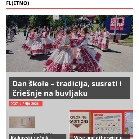
FL(ETNO)
Dan škole – tradicija, susreti i
čriešnje na buvljaku
27. LIPNJA 2026.
Kajkavski rječnik –
Wise and otherwise u