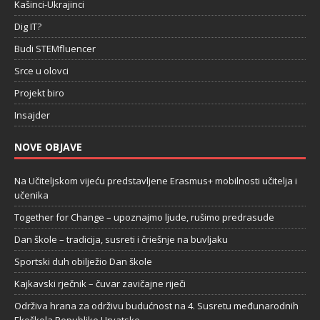
Kašinci-Ukrajinci
Dig IT?
Budi STEMfluencer
Srce u olovci
Projekt biro
Insajder
NOVE OBJAVE
Na Učiteljskom vijeću predstavljene Erasmus+ mobilnosti učitelja i
učenika
Together for Change – upoznajmo ljude, rušimo predrasude
Dan škole – tradicija, susreti i čriešnje na buvljaku
Sportski duh obilježio Dan škole
Kajkavski rječnik – čuvar zavičajne riječi
Održiva hrana za održivu budućnost na 4. Susretu međunarodnih
Ekoškola Republike Hrvatske