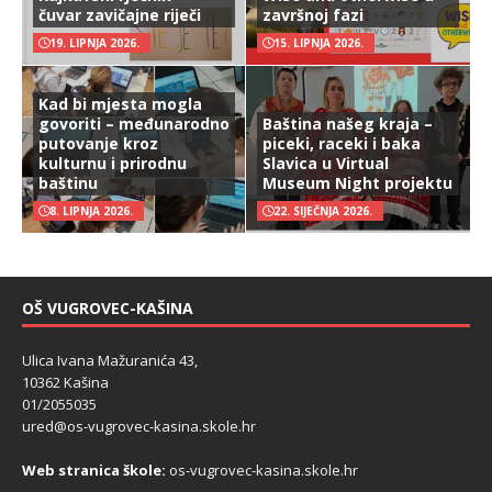
čuvar zavičajne riječi
završnoj fazi
19. LIPNJA 2026.
15. LIPNJA 2026.
Kad bi mjesta mogla
govoriti – međunarodno
Baština našeg kraja –
putovanje kroz
piceki, raceki i baka
kulturnu i prirodnu
Slavica u Virtual
baštinu
Museum Night projektu
8. LIPNJA 2026.
22. SIJEČNJA 2026.
OŠ VUGROVEC-KAŠINA
Ulica Ivana Mažuranića 43,
10362 Kašina
01/2055035
ured@os-vugrovec-kasina.skole.hr
Web stranica škole:
os-vugrovec-kasina.skole.hr