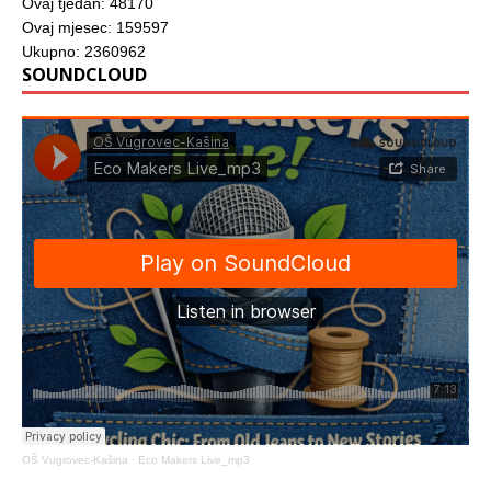
Ovaj tjedan: 48170
Ovaj mjesec: 159597
Ukupno: 2360962
SOUNDCLOUD
OŠ Vugrovec-Kašina
·
Eco Makers Live_mp3