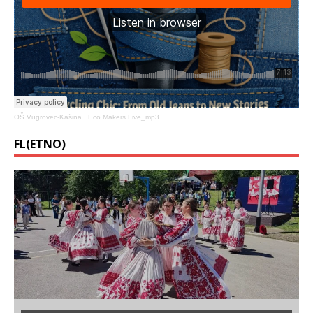
OŠ Vugrovec-Kašina
·
Eco Makers Live_mp3
FL(ETNO)