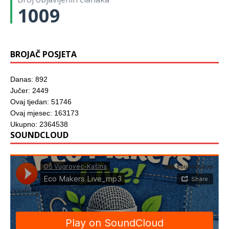
r
1009
o
z
o
r
u
)
BROJAČ POSJETA
Danas: 892
Jučer: 2449
Ovaj tjedan: 51746
Ovaj mjesec: 163173
Ukupno: 2364538
SOUNDCLOUD