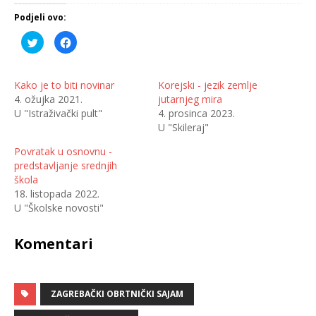
Podjeli ovo:
P
K
o
l
d
i
i
k
j
o
e
m
Kako je to biti novinar
Korejski - jezik zemlje
l
p
4. ožujka 2021.
jutarnjeg mira
i
o
n
d
U "Istraživački pult"
4. prosinca 2023.
a
i
T
j
U "Skileraj"
w
e
i
l
t
i
Povratak u osnovnu -
t
t
predstavljanje srednjih
e
e
r
n
škola
u
a
(
F
18. listopada 2022.
O
a
U "Školske novosti"
t
c
v
e
a
b
r
o
Komentari
a
o
s
k
e
u
u
(
n
O
o
t
v
ZAGREBAČKI OBRTNIČKI SAJAM
v
o
a
m
r