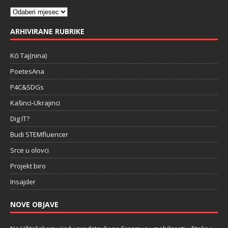
ARHIVIRANE RUBRIKE
Kći Taj(nina)
PoetesAna
P4C&SDGs
Kašinci-Ukrajinci
Dig IT?
Budi STEMfluencer
Srce u olovci
Projekt biro
Insajder
NOVE OBJAVE