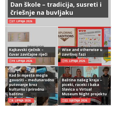
Dan škole – tradicija, susreti i
čriešnje na buvljaku
27. LIPNJA 2026.
Kajkavski rječnik –
Wise and otherwise u
čuvar zavičajne riječi
završnoj fazi
19. LIPNJA 2026.
15. LIPNJA 2026.
Kad bi mjesta mogla
govoriti – međunarodno
Baština našeg kraja –
putovanje kroz
piceki, raceki i baka
kulturnu i prirodnu
Slavica u Virtual
baštinu
Museum Night projektu
8. LIPNJA 2026.
22. SIJEČNJA 2026.