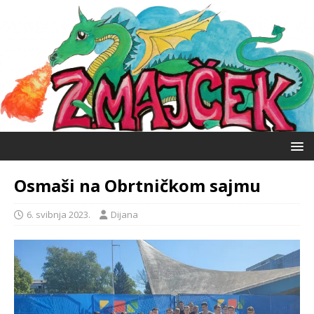
Osmaši na Obrtničkom sajmu
6. svibnja 2023.
Dijana