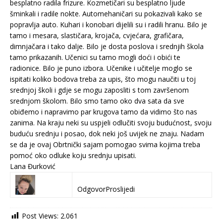
besplatno radila frizure. Kozmetičari su besplatno ljude
šminkali i radile nokte. Automehaničari su pokazivali kako se
popravlja auto. Kuhari i konobari dijelili su i radili hranu. Bilo je
tamo i mesara, slastičara, krojača, cvjećara, grafičara,
dimnjačara i tako dalje. Bilo je dosta poslova i srednjih škola
tamo prikazanih. Učenici su tamo mogli doći i obići te
radionice. Bilo je puno izbora. Učenike i učitelje moglo se
ispitati koliko bodova treba za upis, što mogu naučiti u toj
srednjoj školi i gdje se mogu zaposliti s tom završenom
srednjom školom. Bilo smo tamo oko dva sata da sve
obiđemo i napravimo par krugova tamo da vidimo što nas
zanima. Na kraju neki su uspjeli odlučiti svoju budućnost, svoju
buduću srednju i posao, dok neki još uvijek ne znaju. Nadam
se da je ovaj Obrtnički sajam pomogao svima kojima treba
pomoć oko odluke koju srednju upisati.
Lana Đurković
Odgovor
Proslijedi
Post Views:
2.061