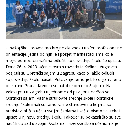
U našoj školi provodimo brojne aktivnosti u sferi profesionalne
orijentacije. Jedna od njih je i posjet manifestacijama koje
mogu pomoći osmašima odlučiti koju srednju školu će upisati.
Dana 26. 4. 2023. učenici osmih razreda iz Kašine i Vugrovca
posjetili su Obrtnički sajam u Zagrebu kako bi lakše odlučili
koju srednju školu upisati. Putovanje tamo je bilo organizirano
od strane Grada. Krenulo se autobusom oko 8 ujutro. Na
Velesajmu u Zagrebu u jednome od paviljona održao se
Obrtnički sajam. Razne strukovne srednje škole i obrtničke
srednje škole imali su tamo razne štandove na kojima su
predstavljali što uče u svojim školama i zašto bismo se trebali
upisati u njihovu srednju školu. Također su pokazali što su sve
naučili do sad u svojim školama. Frizerska škola učenicima je