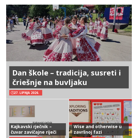
Dan škole – tradicija, susreti i
čriešnje na buvljaku
27. LIPNJA 2026.
Kajkavski rječnik –
Wise and otherwise u
čuvar zavičajne riječi
završnoj fazi