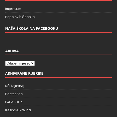
Impresum
Popis svih članaka
NAŠA ŠKOLA NA FACEBOOKU
ARHIVA
ARHIVIRANE RUBRIKE
Kći Taj(nina)
PoetesAna
P4C&SDGs
Kašinci-Ukrajinci