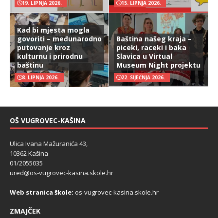
19. LIPNJA 2026.
15. LIPNJA 2026.
Kad bi mjesta mogla
govoriti – međunarodno
Baština našeg kraja –
putovanje kroz
piceki, raceki i baka
kulturnu i prirodnu
Slavica u Virtual
baštinu
Museum Night projektu
8. LIPNJA 2026.
22. SIJEČNJA 2026.
OŠ VUGROVEC-KAŠINA
Ulica Ivana Mažuranića 43,
10362 Kašina
01/2055035
ured@os-vugrovec-kasina.skole.hr
Web stranica škole:
os-vugrovec-kasina.skole.hr
ZMAJČEK