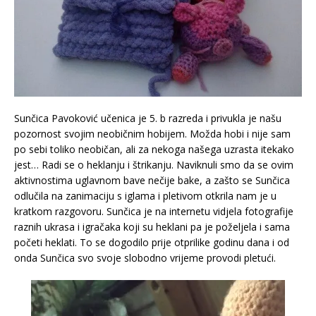
Sunčica Pavoković učenica je 5. b razreda i privukla je našu
pozornost svojim neobičnim hobijem. Možda hobi i nije sam
po sebi toliko neobičan, ali za nekoga našega uzrasta itekako
jest… Radi se o heklanju i štrikanju. Naviknuli smo da se ovim
aktivnostima uglavnom bave nečije bake, a zašto se Sunčica
odlučila na zanimaciju s iglama i pletivom otkrila nam je u
kratkom razgovoru. Sunčica je na internetu vidjela fotografije
raznih ukrasa i igračaka koji su heklani pa je poželjela i sama
početi heklati. To se dogodilo prije otprilike godinu dana i od
onda Sunčica svo svoje slobodno vrijeme provodi pletući.