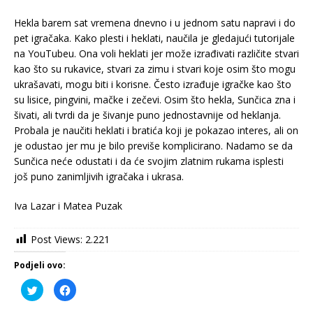
Hekla barem sat vremena dnevno i u jednom satu napravi i do
pet igračaka. Kako plesti i heklati, naučila je gledajući tutorijale
na YouTubeu. Ona voli heklati jer može izrađivati različite stvari
kao što su rukavice, stvari za zimu i stvari koje osim što mogu
ukrašavati, mogu biti i korisne. Često izrađuje igračke kao što
su lisice, pingvini, mačke i zečevi. Osim što hekla, Sunčica zna i
šivati, ali tvrdi da je šivanje puno jednostavnije od heklanja.
Probala je naučiti heklati i bratića koji je pokazao interes, ali on
je odustao jer mu je bilo previše komplicirano. Nadamo se da
Sunčica neće odustati i da će svojim zlatnim rukama isplesti
još puno zanimljivih igračaka i ukrasa.
Iva Lazar i Matea Puzak
Post Views:
2.221
Podjeli ovo:
P
K
o
l
d
i
i
k