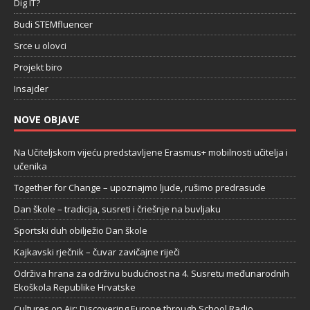
Dig IT?
Budi STEMfluencer
Srce u olovci
Projekt biro
Insajder
NOVE OBJAVE
Na Učiteljskom vijeću predstavljene Erasmus+ mobilnosti učitelja i
učenika
Together for Change – upoznajmo ljude, rušimo predrasude
Dan škole – tradicija, susreti i čriešnje na buvljaku
Sportski duh obilježio Dan škole
Kajkavski rječnik – čuvar zavičajne riječi
Održiva hrana za održivu budućnost na 4. Susretu međunarodnih
Ekoškola Republike Hrvatske
Cultures on Air: Discovering Europe through School Radio