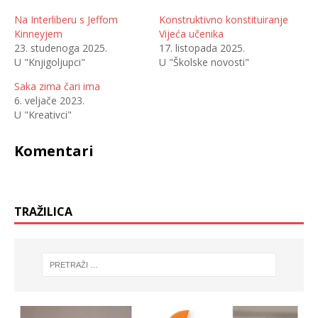
j
o
e
m
Na Interliberu s Jeffom
Konstruktivno konstituiranje
l
p
Kinneyjem
Vijeća učenika
i
o
n
d
23. studenoga 2025.
17. listopada 2025.
a
i
T
j
U "Knjigoljupci"
U "Školske novosti"
w
e
i
l
t
i
Saka zima čari ima
t
t
6. veljače 2023.
e
e
r
n
U "Kreativci"
u
a
(
F
O
a
t
c
Komentari
v
e
a
b
r
o
a
o
s
k
e
u
u
(
TRAŽILICA
n
O
o
t
v
v
o
a
m
r
p
a
r
s
o
e
z
u
o
n
r
o
u
v
)
o