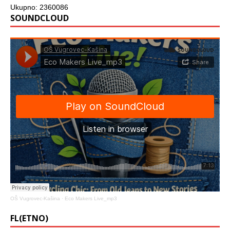
Ukupno: 2360086
SOUNDCLOUD
OŠ Vugrovec-Kašina
·
Eco Makers Live_mp3
FL(ETNO)