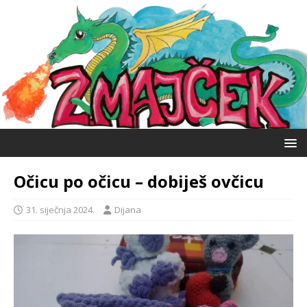
Očicu po očicu – dobiješ ovčicu
31. siječnja 2024.
Dijana