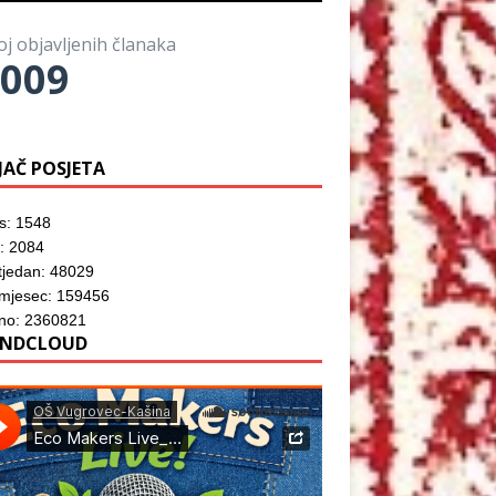
o
)
o
z
r
m
o
u
p
r
)
oj objavljenih članaka
r
u
o
009
)
z
o
r
u
)
JAČ POSJETA
s: 1548
: 2084
tjedan: 48029
 mjesec: 159456
no: 2360821
NDCLOUD