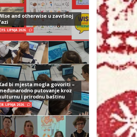
Wise and otherwise u završnoj
fazi
15. LIPNJA 2026.
Kad bi mjesta mogla govoriti –
međunarodno putovanje kroz
kulturnu i prirodnu baštinu
8. LIPNJA 2026.