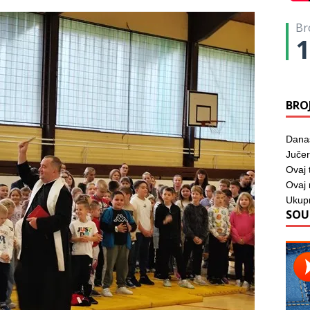
Br
1
BRO
Dana
Jučer
Ovaj 
Ovaj
Ukup
SOU