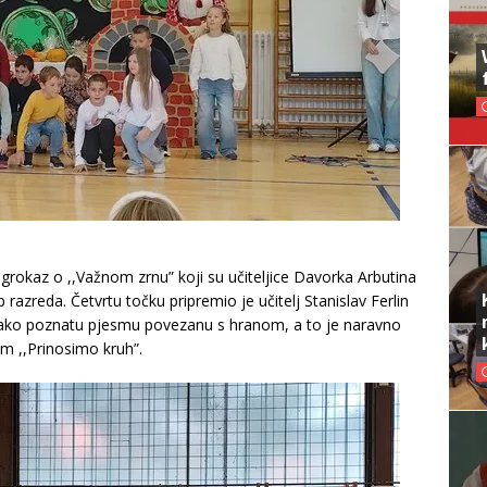
 igrokaz o ,,Važnom zrnu” koji su učiteljice Davorka Arbutina
.b razreda. Četvrtu točku pripremio je učitelj Stanislav Ferlin
u jako poznatu pjesmu povezanu s hranom, a to je naravno
om ,,Prinosimo kruh”.