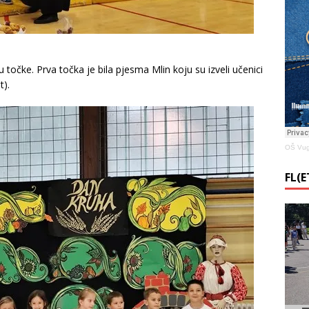
u
 točke. Prva točka je bila pjesma Mlin koju su izveli učenici
t).
OŠ Vug
FL(