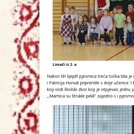
Limači iz 2. a
Nakon tih lijepih pjesmica treća točka bila je
i Patricija Horvat pripremile s dvije učenice 1
koji vodi školski zbor koji je otpjevao jedn
,,Mamica su štrukle pekli” zajedno s i pjesm