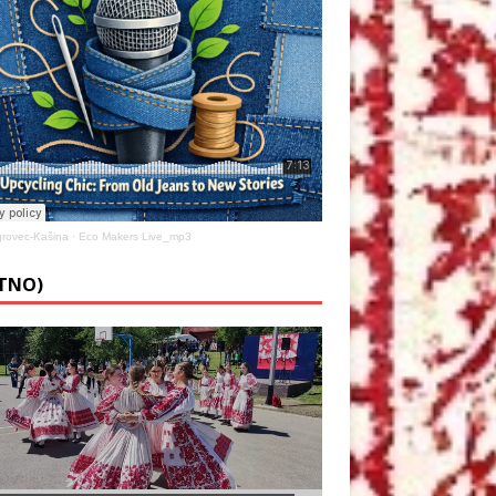
rovec-Kašina
·
Eco Makers Live_mp3
ETNO)