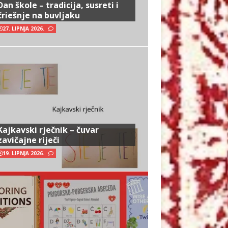
Dan škole – tradicija, susreti i
čriešnje na buvljaku
27. LIPNJA 2026.
Kajkavski rječnik – čuvar
zavičajne riječi
19. LIPNJA 2026.