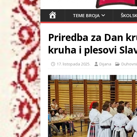
N
TEME BROJA
ŠKOLSK
A
S
Priredba za Dan kru
L
O
kruha i plesovi Sla
V
N
17. listopada 2025.
Dijana
Duhovni
I
C
A