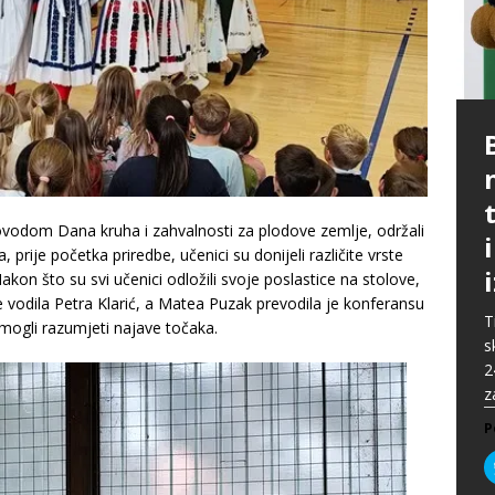
P
G
p
p
t
m
i
p
b
povodom Dana kruha i zahvalnosti za plodove zemlje, održali
[
P
A
prije početka priredbe, učenici su donijeli različite vrste
P
k
„
P
akon što su svi učenici odložili svoje poslastice na stolove,
s
u
e vodila Petra Klarić, a Matea Puzak prevodila je konferansu
s
ž
T
e mogli razumjeti najave točaka.
i
s
P
2
P
z
P