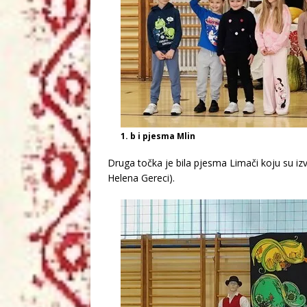
1. b i pjesma Mlin
Druga točka je bila pjesma Limači koju su izvel
Helena Gereci).