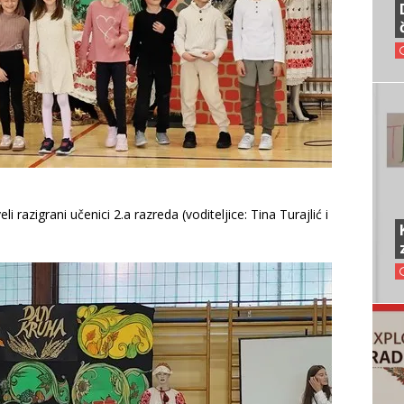
i razigrani učenici 2.a razreda (voditeljice: Tina Turajlić i