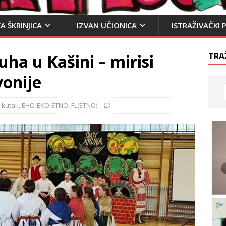
A ŠKRINJICA
IZVAN UČIONICA
ISTRAŽIVAČKI 
ha u Kašini – mirisi
TRA
vonije
 kutak
,
EHO-EKO-ETNO
,
FL(ETNO)