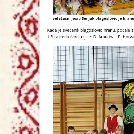
velečasni Josip Senjak blagoslovio je hran
Kada je svećenik blagoslovio hranu, počele su
1.B razreda (voditeljice: D. Arbutina i P. Horva