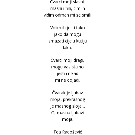
Čvarci moji slasni,
masni i fini, čim ih
vidim odmah mi se smili.
Volim ih jesti tako
jako da mogu
smazati cijelu kutiju
lako.
Čvarci moji dragi,
mogu vas stalno
jesti i nikad
mi ne dojadi.
Čvarak je ljubav
moja, prekrasnog
je masnog sloja…
O, masna ljubavi
moja.
Tea Radošević