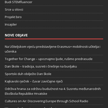
Budi STEMfluencer
Srce u olovci
Projekt biro
Insajder
NOVE OBJAVE
Na Učiteljskom vijeću predstavljene Erasmus+ mobilnosti učitelja i
učenika
Together for Change – upoznajmo ljude, rušimo predrasude
Dan škole – tradicija, susreti i čriešnje na buvljaku
Sportski duh obilježio Dan škole
Kajkavski rječnik – čuvar zavičajne riječi
Održiva hrana za održivu budućnost na 4. Susretu međunarodnih
Ekoškola Republike Hrvatske
Cultures on Air: Discovering Europe through School Radio