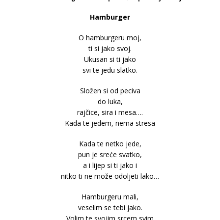
Hamburger
O hamburgeru moj,
ti si jako svoj.
Ukusan si ti jako
svi te jedu slatko.
Složen si od peciva
do luka,
rajčice, sira i mesa….
Kada te jedem, nema stresa
Kada te netko jede,
pun je sreće svatko,
a i lijep si ti jako i
nitko ti ne može odoljeti lako…
Hamburgeru mali,
veselim se tebi jako.
Volim te svojim srcem svim