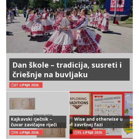
Dan škole – tradicija, susreti i
čriešnje na buvljaku
27. LIPNJA 2026.
Kajkavski rječnik –
Wise and otherwise u
čuvar zavičajne riječi
završnoj fazi
19. LIPNJA 2026.
15. LIPNJA 2026.