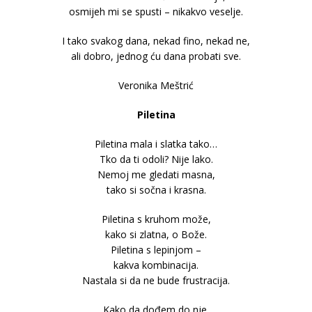
osmijeh mi se spusti – nikakvo veselje.
I tako svakog dana, nekad fino, nekad ne,
ali dobro, jednog ću dana probati sve.
Veronika Meštrić
Piletina
Piletina mala i slatka tako…
Tko da ti odoli? Nije lako.
Nemoj me gledati masna,
tako si sočna i krasna.
Piletina s kruhom može,
kako si zlatna, o Bože.
Piletina s lepinjom –
kakva kombinacija.
Nastala si da ne bude frustracija.
Kako da dođem do nje,