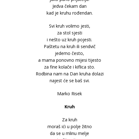
Jedva čekam dan
kad je kruhu rođendan.
Svi kruh volimo jesti,
za stol sjesti
i nešto uz kruh pojesti.
Paštetu na kruh ili sendvič
jedemo često,
a mama ponovno mijesi tijesto
za fine kolače i kiflica sto.
Rodbina nam na Dan kruha dolazi
najest će se baš svi.
Marko Risek
Kruh
Za kruh
moraš ići u polje žitno
da se u mlinu melje