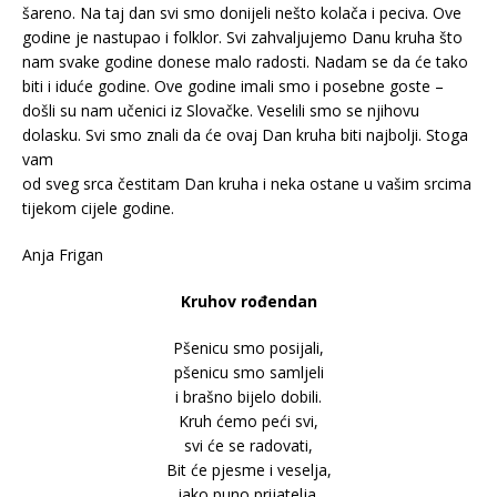
šareno. Na taj dan svi smo donijeli nešto kolača i peciva. Ove
godine je nastupao i folklor. Svi zahvaljujemo Danu kruha što
nam svake godine donese malo radosti. Nadam se da će tako
biti i iduće godine. Ove godine imali smo i posebne goste –
došli su nam učenici iz Slovačke. Veselili smo se njihovu
dolasku. Svi smo znali da će ovaj Dan kruha biti najbolji. Stoga
vam
od sveg srca čestitam Dan kruha i neka ostane u vašim srcima
tijekom cijele godine.
Anja Frigan
Kruhov rođendan
Pšenicu smo posijali,
pšenicu smo samljeli
i brašno bijelo dobili.
Kruh ćemo peći svi,
svi će se radovati,
Bit će pjesme i veselja,
jako puno prijatelja.