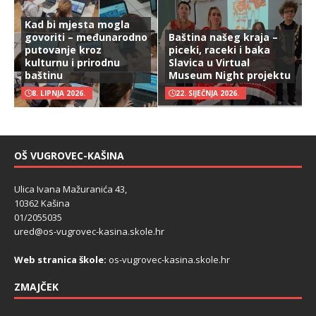
Kad bi mjesta mogla
govoriti – međunarodno
Baština našeg kraja –
putovanje kroz
piceki, raceki i baka
kulturnu i prirodnu
Slavica u Virtual
baštinu
Museum Night projektu
8. LIPNJA 2026.
22. SIJEČNJA 2026.
OŠ VUGROVEC-KAŠINA
Ulica Ivana Mažuranića 43,
10362 Kašina
01/2055035
ured@os-vugrovec-kasina.skole.hr
Web stranica škole:
os-vugrovec-kasina.skole.hr
ZMAJČEK