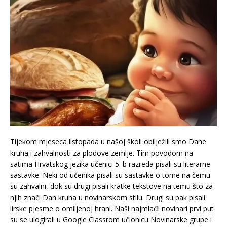
Tijekom mjeseca listopada u našoj školi obilježili smo Dane
kruha i zahvalnosti za plodove zemlje. Tim povodom na
satima Hrvatskog jezika učenici 5. b razreda pisali su literarne
sastavke. Neki od učenika pisali su sastavke o tome na čemu
su zahvalni, dok su drugi pisali kratke tekstove na temu što za
njih znači Dan kruha u novinarskom stilu. Drugi su pak pisali
lirske pjesme o omiljenoj hrani. Naši najmlađi novinari prvi put
su se ulogirali u Google Classrom učionicu Novinarske grupe i