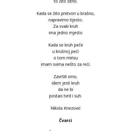
to žito sitno.
Kada se žito pretvori u brašno,
napravimo tijesto.
Za svaki kruh
ima jedno mjesto
Kada se kruh peče
u krušnoj peći
o tom mirisu
imam svima nešto za reći.
Završili smo,
idem jesti kruh
da ne bi
postao tvrd i suh.
Nikola Knezović
Čvarci