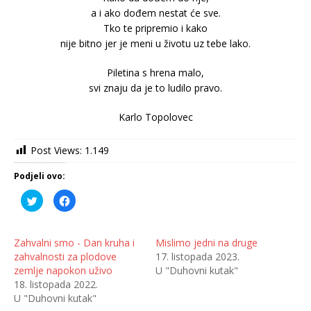
a i ako dođem nestat će sve.
Tko te pripremio i kako
nije bitno jer je meni u životu uz tebe lako.
Piletina s hrena malo,
svi znaju da je to ludilo pravo.
Karlo Topolovec
Post Views:
1.149
Podjeli ovo:
P
K
o
l
d
i
i
k
j
o
e
m
Zahvalni smo - Dan kruha i
Mislimo jedni na druge
l
p
zahvalnosti za plodove
17. listopada 2023.
i
o
n
d
zemlje napokon uživo
U "Duhovni kutak"
a
i
T
j
18. listopada 2022.
w
e
U "Duhovni kutak"
i
l
t
i