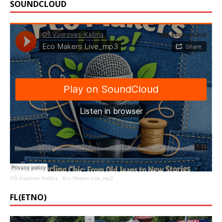
SOUNDCLOUD
OŠ Vugrovec-Kašina
·
Eco Makers Live_mp3
FL(ETNO)