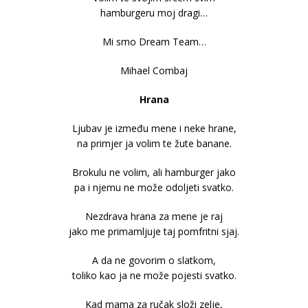
hamburgeru moj dragi…
Mi smo Dream Team…
Mihael Combaj
Hrana
Ljubav je između mene i neke hrane,
na primjer ja volim te žute banane.
Brokulu ne volim, ali hamburger jako
pa i njemu ne može odoljeti svatko.
Nezdrava hrana za mene je raj
jako me primamljuje taj pomfritni sjaj.
A da ne govorim o slatkom,
toliko kao ja ne može pojesti svatko.
Kad mama za ručak složi zelje,