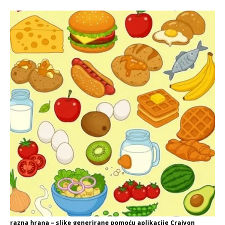
razna hrana – slike generirane pomoću aplikacije Craiyon