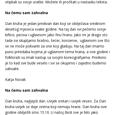
otipkali su svoje uratke. Možete ih pročitati u nastavku teksta.
Na čemu sam zahvalna
Dan kruha je jedan predivan dan koji se obilježava sredinom
desetog mjeseca svake godine. Na taj dan svi pečemo svoje
kiflice, peciva i uglavnom jako finu hranu. Jako mi je drago sto
tada svi skupljamo brašno, šećer, konzerve, uglavnom sve što
se ne može pokvariti za one koji gladuju. Na taj dan imamo
puno priredaba kojima je uglavnom tema hrana, a ove godine i
folkloraši su imali nastup sa svojim koreografijama. Predivno
je to kad sve bude veselo i svi se okupimo i zajedno budemo
zahvalni.
Katja Novak
Na čemu sam zahvalna
Dan kruha, najljepši dan. Uvijek sretan i uvijek veseo. Za Dan
kruha uvijek se daje onima koji nemaju hrane. Dan kruha ove
godine obilježili smo 15.10. U našoj školi sve je bilo jako