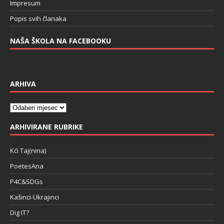
Impresum
Popis svih članaka
NAŠA ŠKOLA NA FACEBOOKU
ARHIVA
ARHIVIRANE RUBRIKE
Kći Taj(nina)
PoetesAna
P4C&SDGs
Kašinci-Ukrajinci
Dig IT?