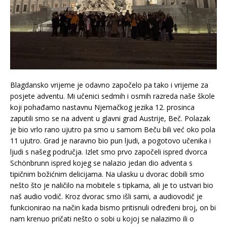
Blagdansko vrijeme je odavno započelo pa tako i vrijeme za
posjete adventu. Mi učenici sedmih i osmih razreda naše škole
koji pohađamo nastavnu Njemačkog jezika 12. prosinca
zaputili smo se na advent u glavni grad Austrije, Beč. Polazak
je bio vrlo rano ujutro pa smo u samom Beču bili već oko pola
11 ujutro. Grad je naravno bio pun ljudi, a pogotovo učenika i
ljudi s našeg područja. Izlet smo prvo započeli ispred dvorca
Schönbrunn ispred kojeg se nalazio jedan dio adventa s
tipičnim božićnim delicijama. Na ulasku u dvorac dobili smo
nešto što je naličilo na mobitele s tipkama, ali je to ustvari bio
naš audio vodič. Kroz dvorac smo išli sami, a audiovodič je
funkcionirao na način kada bismo pritisnuli određeni broj, on bi
nam krenuo pričati nešto o sobi u kojoj se nalazimo ili o