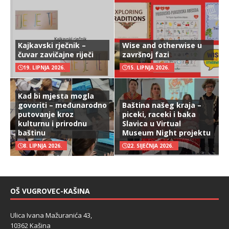
Kajkavski rječnik –
Wise and otherwise u
čuvar zavičajne riječi
završnoj fazi
19. LIPNJA 2026.
15. LIPNJA 2026.
Kad bi mjesta mogla
govoriti – međunarodno
Baština našeg kraja –
putovanje kroz
piceki, raceki i baka
kulturnu i prirodnu
Slavica u Virtual
baštinu
Museum Night projektu
8. LIPNJA 2026.
22. SIJEČNJA 2026.
OŠ VUGROVEC-KAŠINA
Ulica Ivana Mažuranića 43,
10362 Kašina