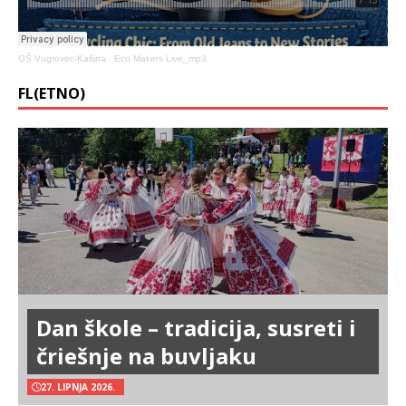
OŠ Vugrovec-Kašina
·
Eco Makers Live_mp3
FL(ETNO)
Dan škole – tradicija, susreti i
čriešnje na buvljaku
27. LIPNJA 2026.