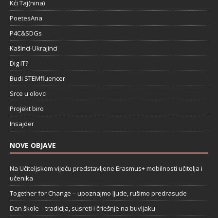
Kći Taj(nina)
PoetesAna
P4C&SDGs
Kašinci-Ukrajinci
Dig IT?
Budi STEMfluencer
Srce u olovci
Projekt biro
Insajder
NOVE OBJAVE
Na Učiteljskom vijeću predstavljene Erasmus+ mobilnosti učitelja i
učenika
Together for Change – upoznajmo ljude, rušimo predrasude
Dan škole – tradicija, susreti i čriešnje na buvljaku