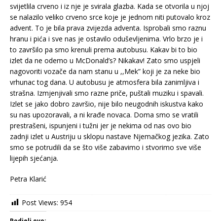
svijetlila crveno i iz nje je svirala glazba. Kada se otvorila u njoj
se nalazilo veliko crveno srce koje je jednom niti putovalo kroz
advent. To je bila prava zvijezda adventa. Isprobali smo raznu
hranu i pića i sve nas je ostavilo oduševljenima. Vrlo brzo je i
to završilo pa smo krenuli prema autobusu. Kakav bi to bio
izlet da ne odemo u McDonald’s? Nikakav! Zato smo uspjeli
nagovoriti vozače da nam stanu u ,,Mek” koji je za neke bio
vrhunac tog dana. U autobusu je atmosfera bila zanimljiva i
strašna. Izmjenjivali smo razne priče, puštali muziku i spavali.
Izlet se jako dobro završio, nije bilo neugodnih iskustva kako
su nas upozoravali, a ni krađe novaca. Doma smo se vratili
prestrašeni, ispunjeni i tužni jer je nekima od nas ovo bio
zadnji izlet u Austriju u sklopu nastave Njemačkog jezika. Zato
smo se potrudili da se što više zabavimo i stvorimo sve više
lijepih sjećanja.
Petra Klarić
Post Views:
954
Podjeli ovo: