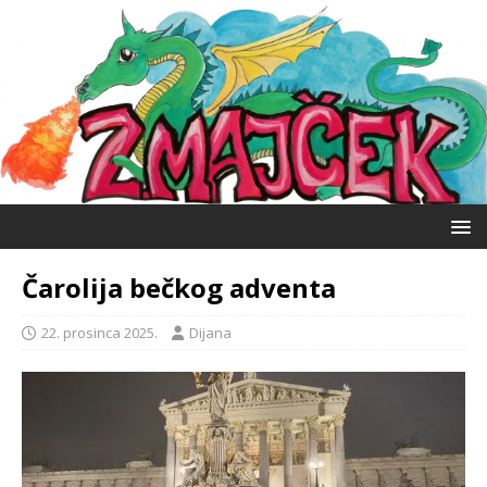
Čarolija bečkog adventa
22. prosinca 2025.
Dijana