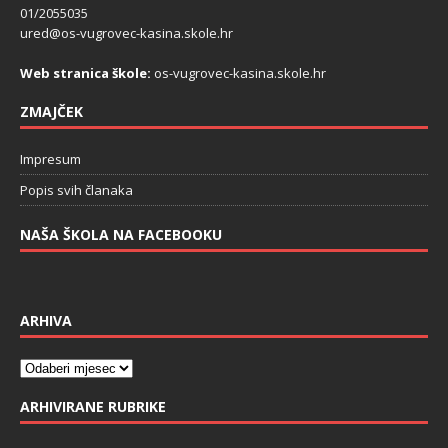
01/2055035
ured@os-vugrovec-kasina.skole.hr
Web stranica škole:
os-vugrovec-kasina.skole.hr
ZMAJČEK
Impresum
Popis svih članaka
NAŠA ŠKOLA NA FACEBOOKU
ARHIVA
ARHIVIRANE RUBRIKE