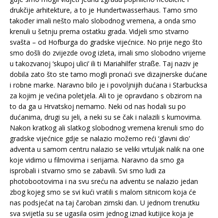
drukčije arhitekture, a to je Hundertwasserhaus. Tamo smo
također imali nešto malo slobodnog vremena, a onda smo
krenuli u šetnju prema ostatku grada. Vidjeli smo stvarno
svašta – od Hofburga do gradske vijećnice. No prije nego što
smo došli do zvijezde ovog izleta, imali smo slobodno vrijeme
u takozvanoj ‘skupoj ulici’ ili ti Mariahilfer straße. Taj naziv je
dobila zato što ste tamo mogli pronaći sve dizajnerske dućane
i robne marke. Naravno bilo je i povoljnijih dućana i Starbucksa
za kojim je većina poletjela. Ali to je opravdano s obzirom na
to da ga u Hrvatskoj nemamo. Neki od nas hodali su po
dućanima, drugi su jeli, a neki su se čak i nalazili s kumovima.
Nakon kratkog ali slatkog slobodnog vremena krenuli smo do
gradske vijećnice gdje se nalazio možemo reći ‘glavni dio’
adventa u samom centru nalazio se veliki vrtuljak nalik na one
koje vidimo u filmovima i serijama. Naravno da smo ga
isprobali i stvarno smo se zabavili. Svi smo ludi za
photobootovima i na svu sreću na adventu se nalazio jedan
zbog kojeg smo se svi kući vratili s malom sitnicom koja će
nas podsjećat na taj čaroban zimski dan. U jednom trenutku
sva svijetla su se ugasila osim jednog iznad kutijice koja je