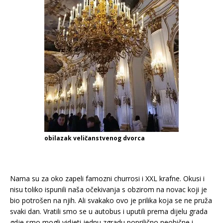
obilazak veličanstvenog dvorca
Nama su za oko zapeli famozni churrosi i XXL krafne. Okusi i
nisu toliko ispunili naša očekivanja s obzirom na novac koji je
bio potrošen na njih. Ali svakako ovo je prilika koja se ne pruža
svaki dan. Vratili smo se u autobus i uputili prema dijelu grada
gdje smo mogli vidjeti jednu zgradu poprilično neobične i