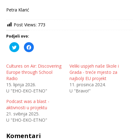
Petra Klarić
Post Views:
773
Podjeli ovo:
P
K
o
l
d
i
i
k
j
o
e
m
Cultures on Air: Discovering
Veliki uspjeh naše škole i
l
p
Europe through School
Grada - treće mjesto za
i
o
n
d
Radio
najbolji EU projekt
a
i
T
j
15. lipnja 2026.
11. prosinca 2024.
w
e
U "EHO-EKO-ETNO"
U "Bravo!"
i
l
t
i
t
t
Podcast was a blast -
e
e
r
n
aktivnosti u projektu
u
a
(
F
21. svibnja 2025.
O
a
U "EHO-EKO-ETNO"
t
c
v
e
a
b
r
o
Komentari
a
o