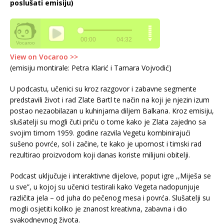
poslušati emisiju)
View on Vocaroo >>
(emisiju montirale: Petra Klarić i Tamara Vojvodić)
U podcastu, učenici su kroz razgovor i zabavne segmente
predstavili život i rad Zlate Bartl te način na koji je njezin izum
postao nezaobilazan u kuhinjama diljem Balkana. Kroz emisiju,
slušatelji su mogli čuti priču o tome kako je Zlata zajedno sa
svojim timom 1959. godine razvila Vegetu kombinirajući
sušeno povrće, sol i začine, te kako je upornost i timski rad
rezultirao proizvodom koji danas koriste milijuni obitelji.
Podcast uključuje i interaktivne dijelove, poput igre ,,Miješa se
u sve”, u kojoj su učenici testirali kako Vegeta nadopunjuje
različita jela – od juha do pečenog mesa i povrća. Slušatelji su
mogli osjetiti koliko je znanost kreativna, zabavna i dio
svakodnevnog života.