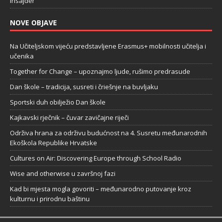
Insajder
NOVE OBJAVE
Na Učiteljskom vijeću predstavljene Erasmus+ mobilnosti učitelja i
učenika
Together for Change – upoznajmo ljude, rušimo predrasude
Dan škole – tradicija, susreti i čriešnje na buvljaku
Sportski duh obilježio Dan škole
Kajkavski rječnik – čuvar zavičajne riječi
Održiva hrana za održivu budućnost na 4. Susretu međunarodnih
Ekoškola Republike Hrvatske
Cultures on Air: Discovering Europe through School Radio
Wise and otherwise u završnoj fazi
Kad bi mjesta mogla govoriti – međunarodno putovanje kroz
kulturnu i prirodnu baštinu