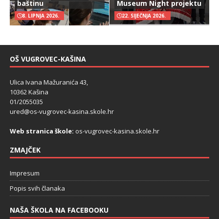
baštinu
Museum Night projektu
8. LIPNJA 2026.
22. SIJEČNJA 2026.
OŠ VUGROVEC-KAŠINA
Ulica Ivana Mažuranića 43,
10362 Kašina
01/2055035
ured@os-vugrovec-kasina.skole.hr
Web stranica škole:
os-vugrovec-kasina.skole.hr
ZMAJČEK
Impresum
Popis svih članaka
NAŠA ŠKOLA NA FACEBOOKU