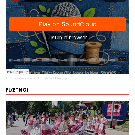
OŠ Vugrovec-Kašina
·
Eco Makers Live_mp3
FL(ETNO)