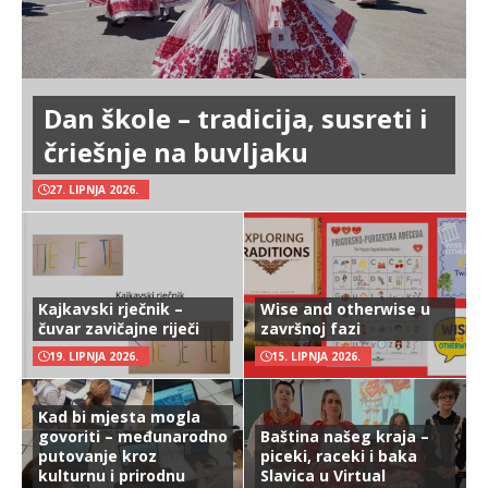
Dan škole – tradicija, susreti i
čriešnje na buvljaku
27. LIPNJA 2026.
Kajkavski rječnik –
Wise and otherwise u
čuvar zavičajne riječi
završnoj fazi
19. LIPNJA 2026.
15. LIPNJA 2026.
Kad bi mjesta mogla
govoriti – međunarodno
Baština našeg kraja –
putovanje kroz
piceki, raceki i baka
kulturnu i prirodnu
Slavica u Virtual