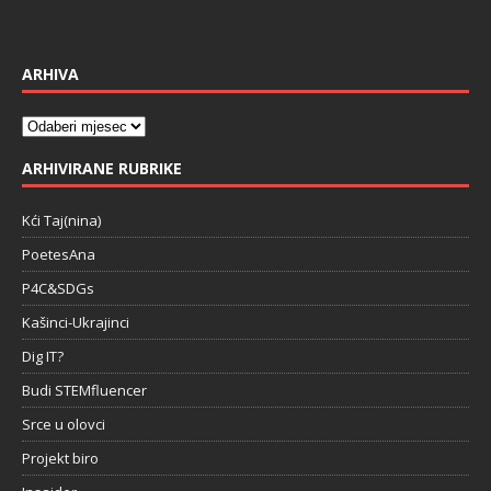
ARHIVA
ARHIVIRANE RUBRIKE
Kći Taj(nina)
PoetesAna
P4C&SDGs
Kašinci-Ukrajinci
Dig IT?
Budi STEMfluencer
Srce u olovci
Projekt biro