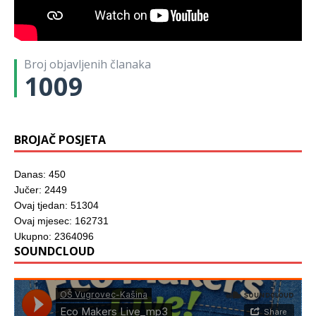
o
e
z
r
r
z
z
u
o
o
o
o
o
n
r
z
z
r
r
o
u
o
o
u
u
v
)
r
r
)
)
o
u
u
m
)
)
Broj objavljenih članaka
p
r
1009
o
z
o
r
u
)
BROJAČ POSJETA
Danas: 450
Jučer: 2449
Ovaj tjedan: 51304
Ovaj mjesec: 162731
Ukupno: 2364096
SOUNDCLOUD